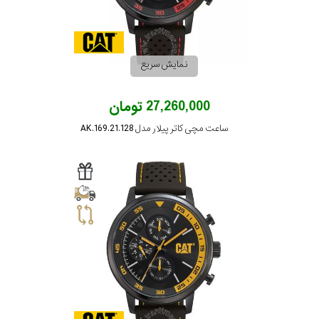
نمایش سریع
27,260,000 تومان
ساعت مچی کاتر پیلار مدل AK.169.21.128