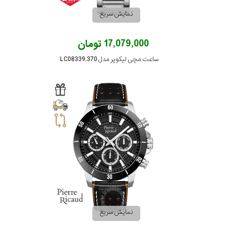
نمایش
نمایش سریع
شبانه
بیشتر...
روز
17,079,000 تومان
جنس
ساعت مچی لیکوپر مدل LC08339.370
بند
نمایش سریع