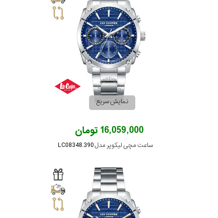
نمایش سریع
16,059,000 تومان
ساعت مچی لیکوپر مدل LC08348.390