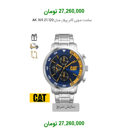
27,260,000 تومان
ساعت مچی کاتر پیلار مدل AK.169.21.120
نمایش سریع
27,260,000 تومان