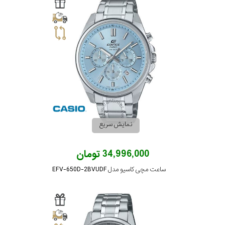
سیتیزن
اورینت
کاتر
پیلار
نمایش سریع
جگوار
34,996,000 تومان
ساعت مچی کاسیو مدل EFV-650D-2BVUDF
جنسیت
لیکوپر
استایل
آدیداس