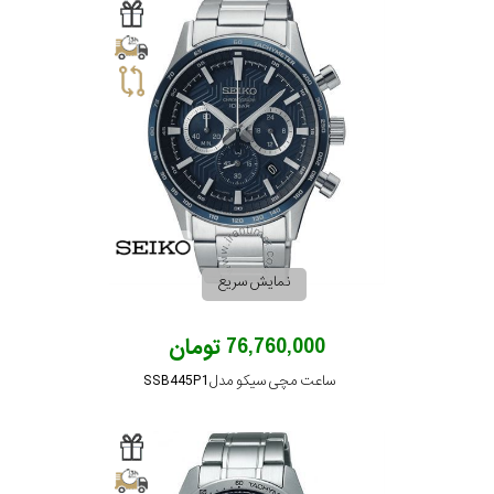
نمایش سریع
76,760,000 تومان
ساعت مچی سیکو مدل SSB445P1