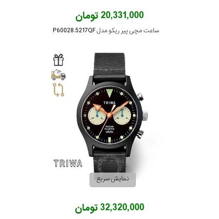
20,331,000 تومان
ساعت مچی پیر ریکو مدل P60028.5217QF
نمایش سریع
32,320,000 تومان