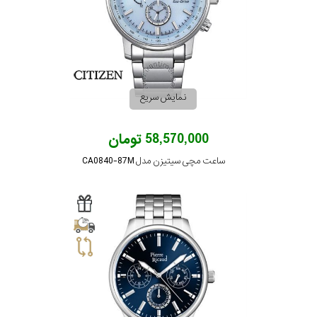
در
برابر
آب
نمایش سریع
شکل
قاب
58,570,000 تومان
ساعت مچی سیتیزن مدل CA0840-87M
ویژگی
نوع
موتور
رنگ
بکار