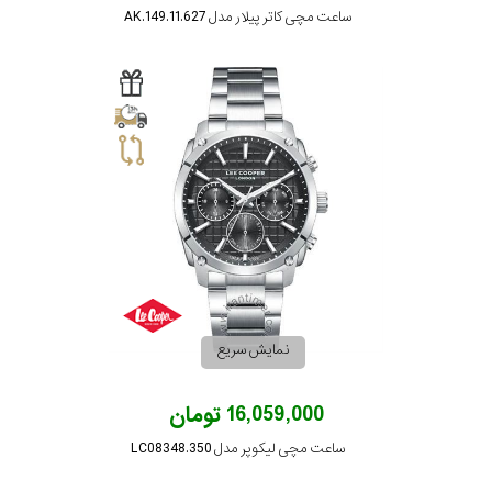
ساعت مچی کاتر پیلار مدل AK.149.11.627
نمایش سریع
16,059,000 تومان
ساعت مچی لیکوپر مدل LC08348.350