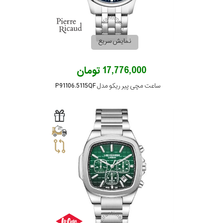
رفته
در
نمایش سریع
ساعت
17,776,000 تومان
جنس
ساعت مچی پیر ریکو مدل P91106.5115QF
بکاررفته
اصالت
کشور
برند
تقویم
تقویم