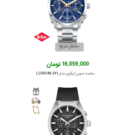
نمایش سریع
16,059,000 تومان
ساعت مچی لیکوپر مدل LC08348.391