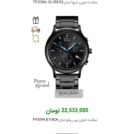
ساعت مچی تریوا مدل TFO306-CL150112
نمایش سریع
22,533,000 تومان
ساعت مچی پیر ریکو مدل P91099.B114CH