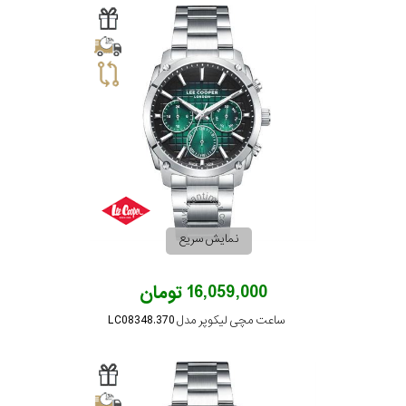
نمایش سریع
16,059,000 تومان
ساعت مچی لیکوپر مدل LC08348.370