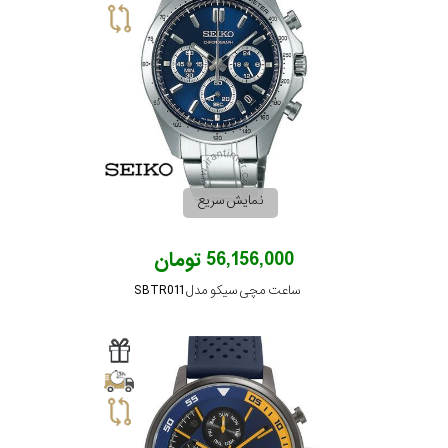
نمایش سریع
56,156,000 تومان
ساعت مچی سیکو مدل SBTR011