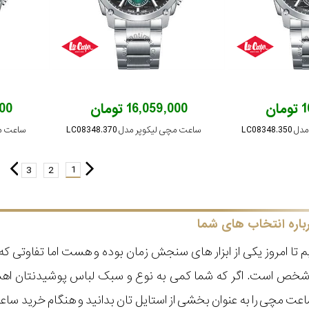
ان
16,059,000 تومان
,000
LC0834
ساعت مچی لیکوپر مدل LC08348.370
ساعت مچی ل
1
3
2
باره انتخاب های شما
 تا امروز یکی از ابزار های سنجش زمان بوده و هست اما تفاوتی 
ر شخص است. اگر که شما کمی به نوع و سبک لباس پوشیدنتان اه
عت مچی را به عنوان بخشی از استایل تان بدانید و هنگام خرید س