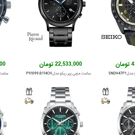
ان
22,533,000 تومان
,000
SNDH47
ساعت مچی پیر ریکو مدل P91099.B114CH
ساعت م