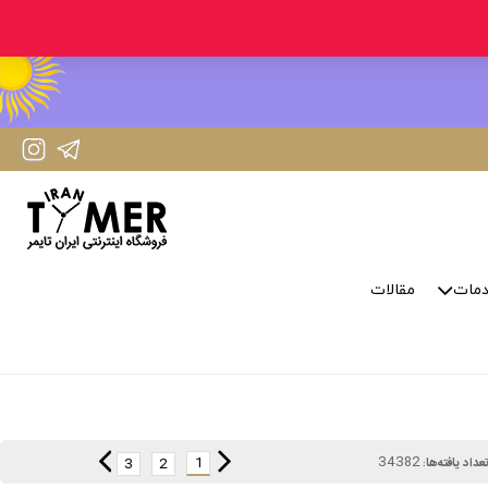
IranTimer Instagram Page
IranTimer Telegram channel
مات
مقالات
34382
1
3
2
عداد یافته‌ها: