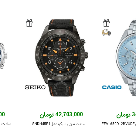
ان
42,703,000 تومان
000
E
ساعت مچی سیکو مدل SNDH45P1
ساعت مچی ل