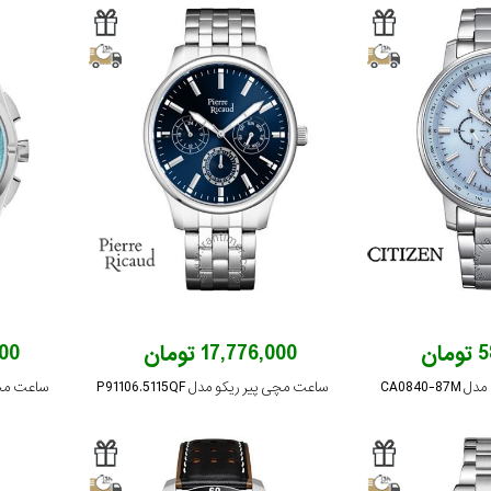
ان
17,776,000 تومان
,000
CA0840
ساعت مچی پیر ریکو مدل P91106.5115QF
ساعت مچی 