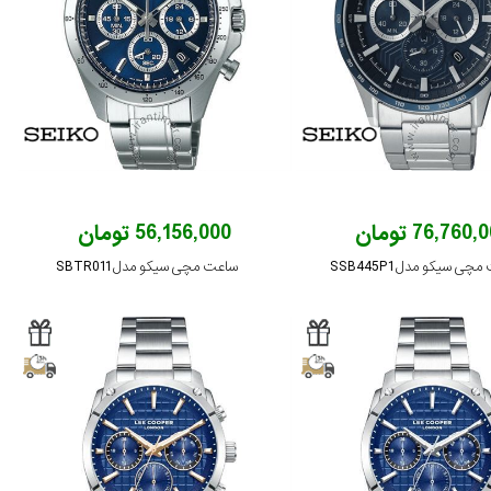
76,760 تومان
56,156,000 تومان
چی سیکو مدل SSB445P1
ساعت مچی سیکو مدل SBTR011