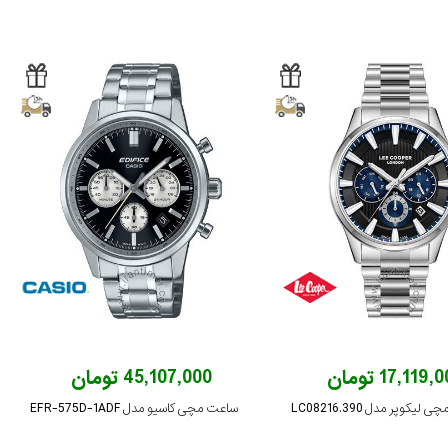
17,119, تومان
45,107,000 تومان
یکوپر مدل LC08216.390
ساعت مچی کاسیو مدل EFR-575D-1ADF