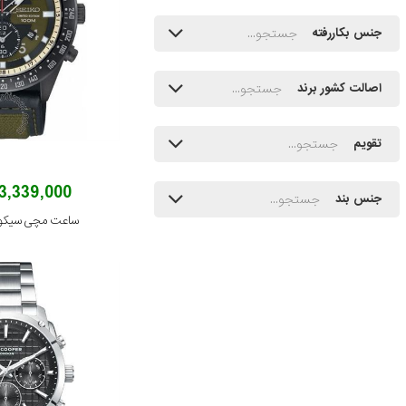
جنس بکاررفته
اصالت کشور برند
تقویم
43,339,000 توم
جنس بند
ساعت مچی سیکو مدل P1