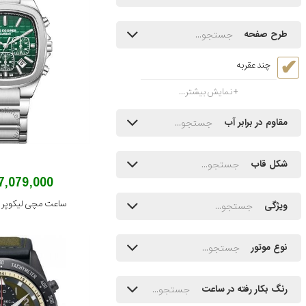
طرح صفحه
چند عقربه
نمایش بیشتر...
مقاوم در برابر آب
شکل قاب
17,079,000 توم
ساعت مچی لیکوپر مدل 9.370
ویژگی
نوع موتور
رنگ بکار رفته در ساعت