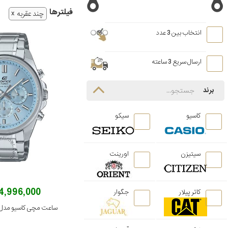
فیلتر‌ها
چند عقربه
انتخاب بین 3 عدد
ارسال سریع 3 ساعته
برند
کاسیو
سیکو
سیتیزن
اورینت
34,996,000 توم
کاتر پیلار
جگوار
ساعت مچی کاسیو مدل FV-650D-2BVUDF