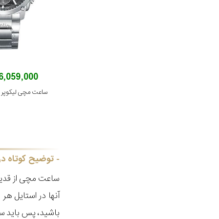
16,059,000 توم
ساعت مچی لیکوپر مدل 8.350
توضیح کوتاه در
ساعت مچی از قدیم
آنها در استایل ه
باشید، پس باید سا