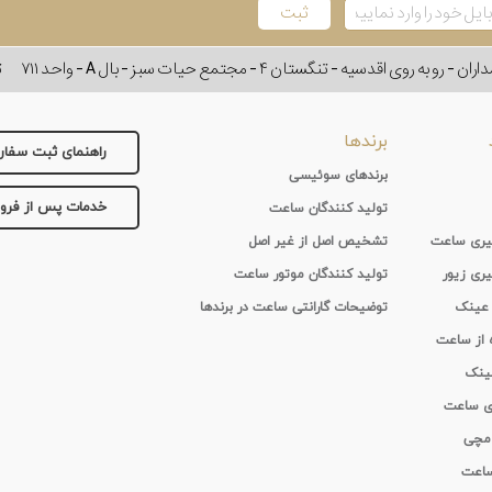
وی اقدسیه - تنگستان ۴ - مجتمع حیات سبز - بال A - واحد ۷۱۱
ت
برندها
راهنمای ثبت سفا
برندهای سوئیسی
خدمات پس از فر
تولید کنندگان ساعت
 گیری ساعت
تشخیص اصل از غیر اصل
یری زیور
تولید کنندگان موتور ساعت
 عینک
توضیحات گارانتی ساعت در برندها
ه از ساعت
عینک
ای ساعت
 مچی
 ساعت