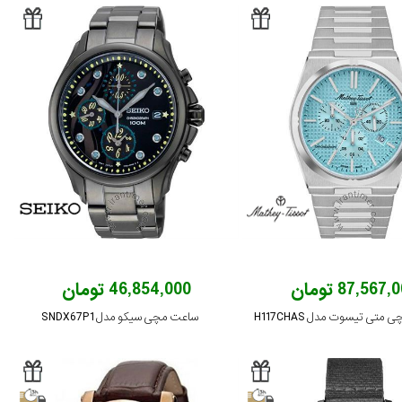
87,567 تومان
46,854,000 تومان
متی تیسوت مدل H117CHAS
ساعت مچی سیکو مدل SNDX67P1