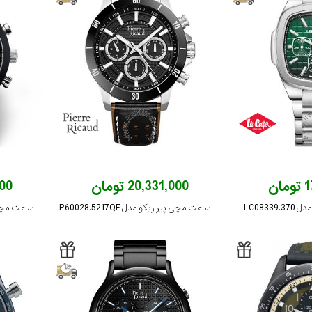
ان
20,331,000 تومان
,000
LC0833
ساعت مچی پیر ریکو مدل P60028.5217QF
ساعت مچی تریوا 