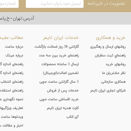
عضویت در خبرنامه
آدرس: تهران - خ پاسداران - رو به ر
خرید و همکاری
خدمات ایران تایمر
مطالب مفید
روشهای ارسال و رهگیری
گارانتی 30 روز ضمانت بازگشت
درباره ساعت
راهنماي ثبت سفارش
راهنمای خرید بین سه عدد
درباره عینک
روشهای خرید
ارسال 3 ساعته محصولات
راهنمای اندازه
نظر مشتریان ما
تضمین اصالت(اورجینال)
راهنمای اندازه گ
همکاری سازمانی
5 سال گارانتی ساعت مچی
راهنمای انتخاب
شرکای تجاری ایران تایمر
خدمات پس از فروش
راهنمای استفاد
خرید اقساطی ساعت مچی
نحوه نگهداری 
کارت هدیه ایران تایمر
تعاریف ویژگیه
آی-کلاب
ویدئوها ساعت
اخبار و مقالات