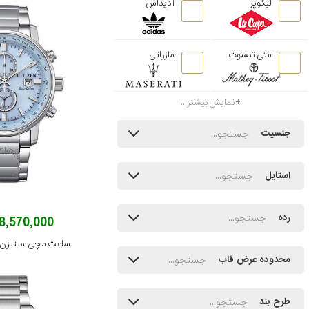
لیکوپر
آدیداس
متی تیسوت
مازراتی
نمایش بیشتر...
جنسیت
استایل
رده
58,570,000 توم
ساعت مچی سیتیزن مدل -87M
محدوده عرض قاب
طرح بند