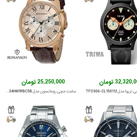
32,320 تومان
25,250,000 تومان
مدل TFO306-CL150112
ساعت مچی رومانسون مدل TL0334HM1RBC5B