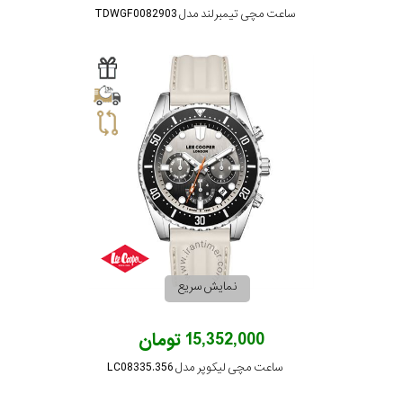
ساعت مچی تیمبرلند مدل TDWGF0082903
نمایش سریع
15,352,000 تومان
ساعت مچی لیکوپر مدل LC08335.356