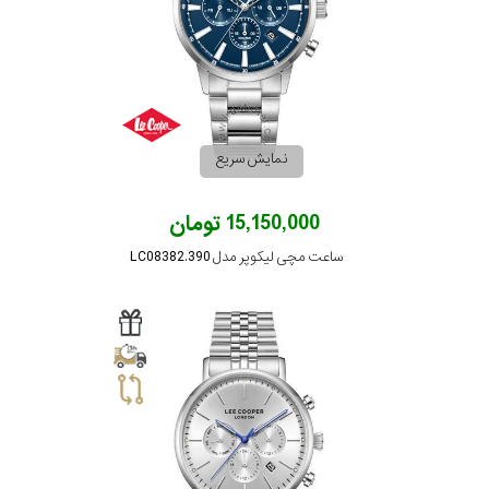
نمایش سریع
15,150,000 تومان
ساعت مچی لیکوپر مدل LC08382.390