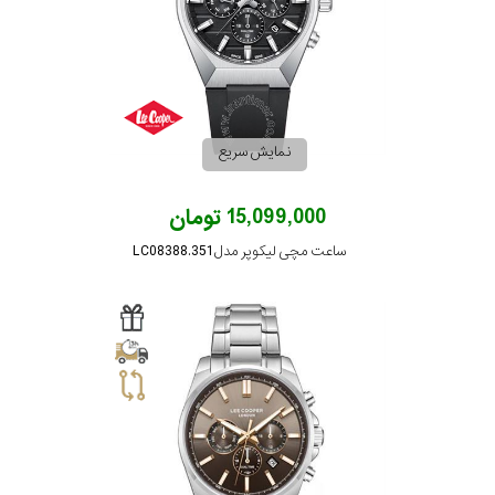
در
برابر
آب
نمایش سریع
شکل
قاب
15,099,000 تومان
ساعت مچی لیکوپر مدل LC08388.351
ویژگی
دو
نمایش
زمانه
بیشتر...
نوع
موتور