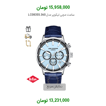
15,958,000 تومان
ساعت مچی لیکوپر مدل LC08355.360
نمایش سریع
13,231,000 تومان