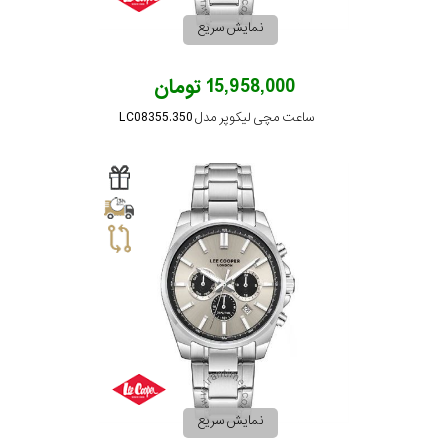
نمایش سریع
تقویم
15,958,000 تومان
جنس
ساعت مچی لیکوپر مدل LC08355.350
بند
نمایش سریع