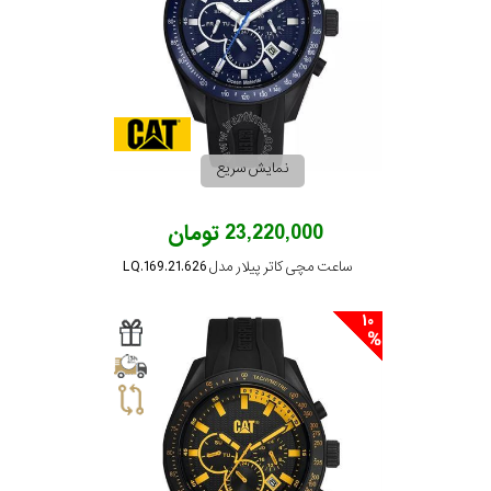
نمایش سریع
23,220,000 تومان
ساعت مچی کاتر پیلار مدل LQ.169.21.626
10