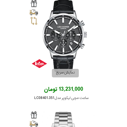
نمایش سریع
13,231,000 تومان
ساعت مچی لیکوپر مدل LC08401.351