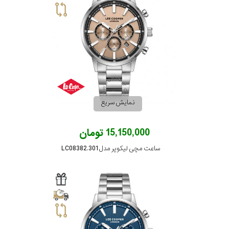
نمایش سریع
15,150,000 تومان
ساعت مچی لیکوپر مدل LC08382.301