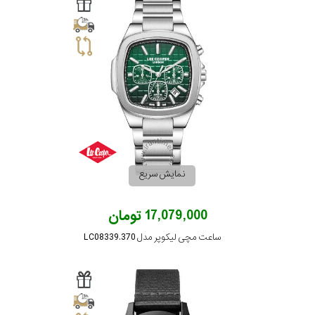
سیتیزن
اورینت
کاتر
پیلار
نمایش سریع
جگوار
17,079,000 تومان
ساعت مچی لیکوپر مدل LC08339.370
جنسیت
لیکوپر
استایل
آدیداس