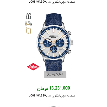
ساعت مچی لیکوپر مدل LC08401.309
نمایش سریع
13,231,000 تومان
ساعت مچی لیکوپر مدل LC08401.339