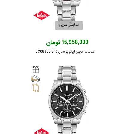
رنگ
بکار
نمایش سریع
رفته
15,958,000 تومان
در
ساعت مچی لیکوپر مدل LC08355.340
ساعت
جنس
بکاررفته
اصالت
کشور
برند