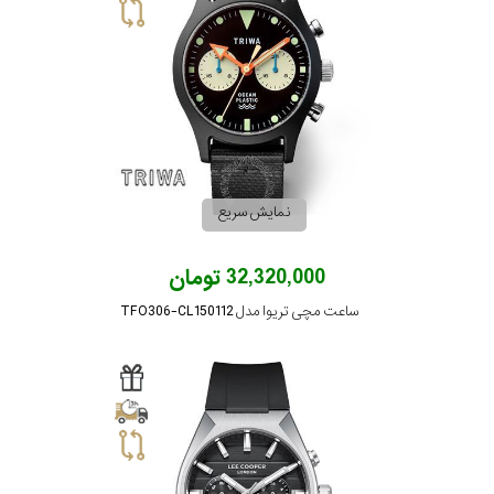
رده
متی
محدوده
تیسوت
عرض
مازراتی
قاب
نمایش سریع
نمایش
طرح
بیشتر...
32,320,000 تومان
بند
ساعت مچی تریوا مدل TFO306-CL150112
طرح
صفحه
مقاوم