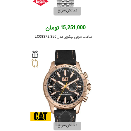
نمایش سریع
15,251,000 تومان
ساعت مچی لیکوپر مدل LC08372.350
نمایش سریع