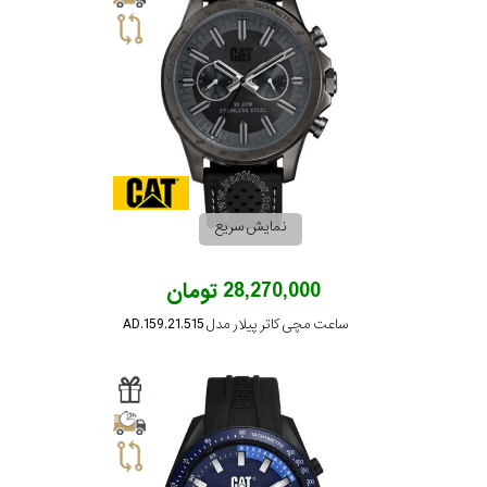
نمایش سریع
28,270,000 تومان
ساعت مچی کاتر پیلار مدل AD.159.21.515