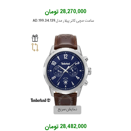
28,270,000 تومان
ساعت مچی کاتر پیلار مدل AD.199.34.139
نمایش سریع
28,482,000 تومان