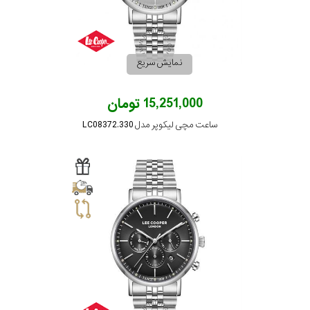
نمایش سریع
15,251,000 تومان
ساعت مچی لیکوپر مدل LC08372.330