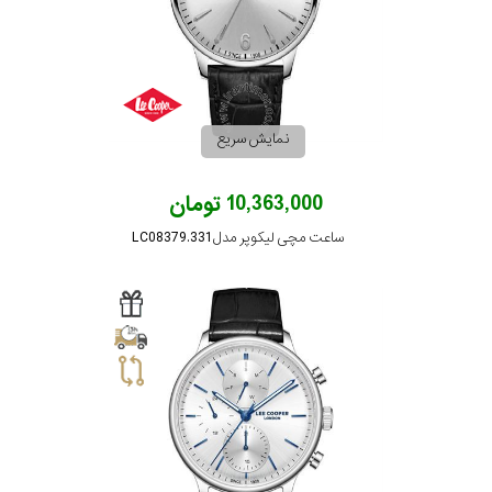
رفته
در
ساعت
نمایش سریع
جنس
10,363,000 تومان
بکاررفته
ساعت مچی لیکوپر مدل LC08379.331
اصالت
کشور
برند
تقویم