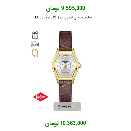
9,595,000 تومان
ساعت مچی لیکوپر مدل LC08392.312
نمایش سریع
10,363,000 تومان