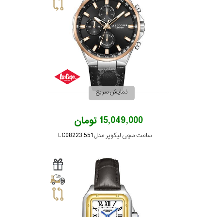
نمایش سریع
15,049,000 تومان
ساعت مچی لیکوپر مدل LC08223.551