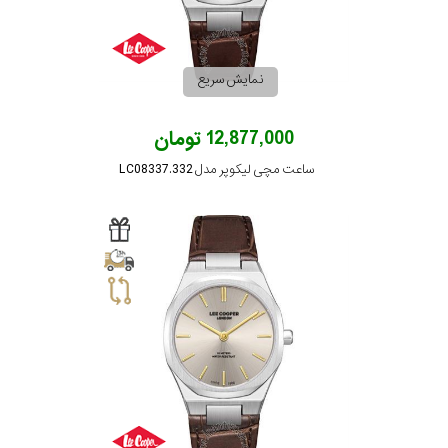
نمایش سریع
12,877,000 تومان
ساعت مچی لیکوپر مدل LC08337.332