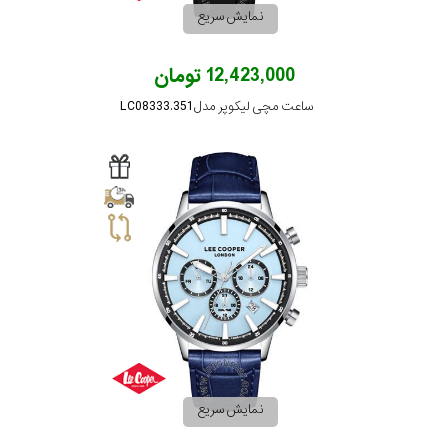
نمایش سریع
12,423,000 تومان
ساعت مچی لیکوپر مدل LC08333.351
نمایش سریع