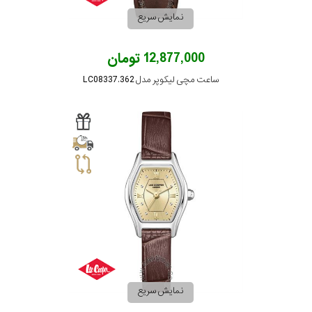
نمایش سریع
12,877,000 تومان
ساعت مچی لیکوپر مدل LC08337.362
نمایش سریع