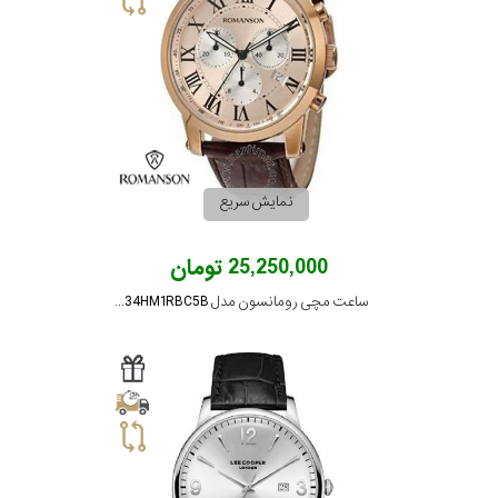
در
برابر
آب
شکل
قاب
نمایش سریع
ویژگی
25,250,000 تومان
ساعت مچی رومانسون مدل TL0334HM1RBC5B
نوع
موتور
رنگ
بکار