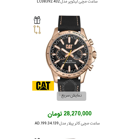
ساعت مچی لیکوپر مدل LC08392.432
نمایش سریع
28,270,000 تومان
ساعت مچی کاتر پیلار مدل AD.199.34.139