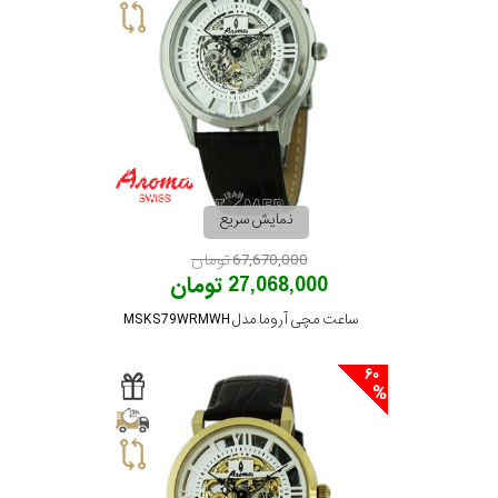
نمایش سریع
67,670,000 تومان
27,068,000 تومان
ساعت مچی آروما مدل MSKS79WRMWH
60