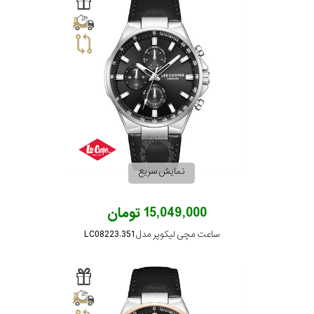
نمایش سریع
15,049,000 تومان
ساعت مچی لیکوپر مدل LC08223.351