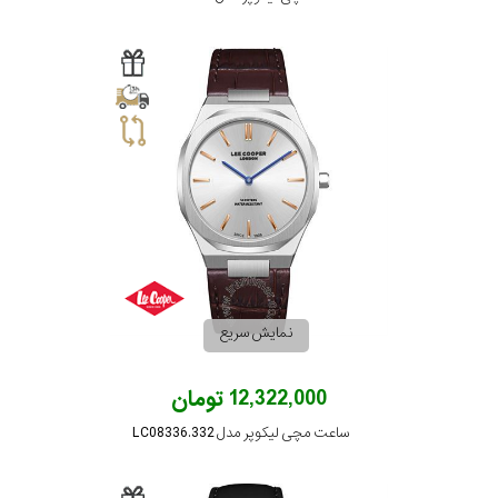
نمایش سریع
12,322,000 تومان
ساعت مچی لیکوپر مدل LC08336.332