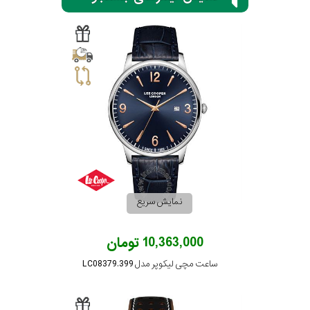
سیتیزن
اورینت
کاتر
پیلار
نمایش سریع
جگوار
10,363,000 تومان
جنسیت
لیکوپر
ساعت مچی لیکوپر مدل LC08379.399
استایل
آدیداس