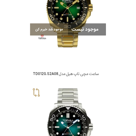
موجود نیست
موجود شد خبرم کن
ساعت مچی تاپ هیل مدل TD012G.S2A08