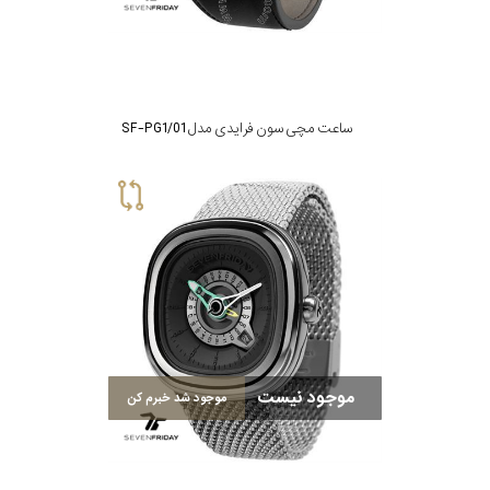
تقویم
جنس
ساعت مچی سون فرایدی مدل SF-PG1/01
بند
موجود نیست
موجود شد خبرم کن