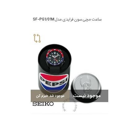
ساعت مچی سون فرایدی مدل SF-PG1/01M
موجود نیست
موجود شد خبرم کن