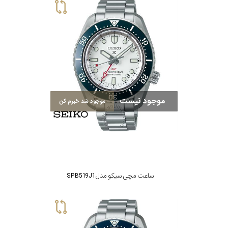
موجود نیست
موجود شد خبرم کن
ساعت مچی سیکو مدل SPB519J1