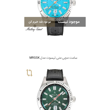
موجود نیست
موجود شد خبرم کن
ساعت مچی متی تیسوت مدل MRGSK