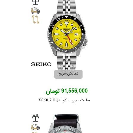
سیتیزن
اورینت
کاتر
پیلار
نمایش سریع
جگوار
91,556,000 تومان
ساعت مچی سیکو مدل SSK017J1
جنسیت
لیکوپر
استایل
آدیداس