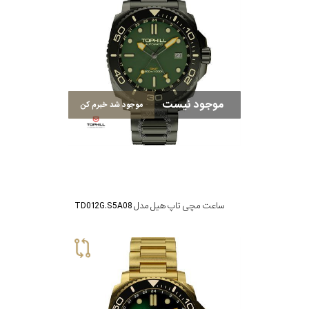
موجود نیست
موجود شد خبرم کن
ساعت مچی تاپ هیل مدل TD012G.S5A08