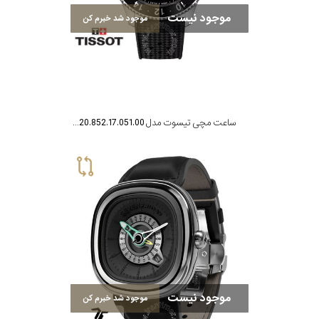
موجود نیست
موجود شد خبرم کن
رنگ
بکار
رفته
در
ساعت مچی تیسوت مدل T120.852.17.051.00
ساعت
جنس
بکاررفته
اصالت
کشور
موجود نیست
موجود شد خبرم کن
برند