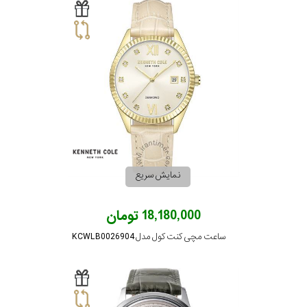
نمایش سریع
18,180,000 تومان
ساعت مچی کنت کول مدل KCWLB0026904