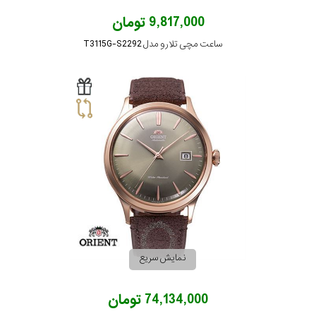
9,817,000 تومان
ساعت مچی تلارو مدل T3115G-S2292
نمایش سریع
74,134,000 تومان