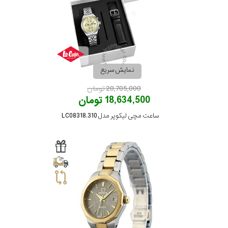
در
برابر
آب
نمایش سریع
شکل
20,705,000 تومان
قاب
18,634,500 تومان
ساعت مچی لیکوپر مدل LC08318.310
ویژگی
نوع
موتور
رنگ
بکار
بژ