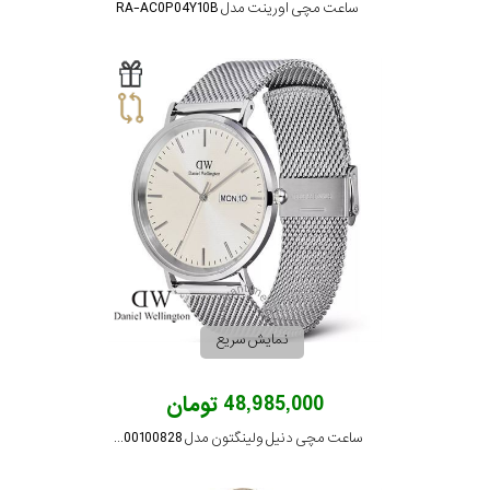
ساعت مچی اورینت مدل RA-AC0P04Y10B
نمایش سریع
48,985,000 تومان
ساعت مچی دنیل ولینگتون مدل DW00100828