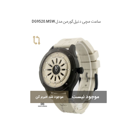
ساعت مچی دنیل گورمن مدل DG9520.MSW
موجود نیست
موجود شد خبرم کن