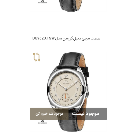
ساعت مچی دنیل گورمن مدل DG9520.FSW
موجود نیست
موجود شد خبرم کن