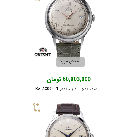
نمایش سریع
60,903,000 تومان
ساعت مچی اورینت مدل RA-AC0025N