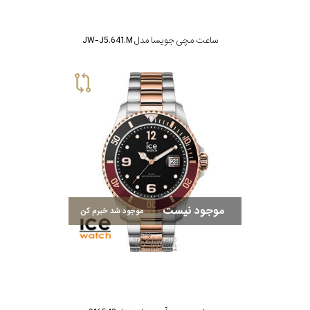
جنس
بند
ساعت مچی جویسا مدل JW-J5.641.M
موجود نیست
موجود شد خبرم کن