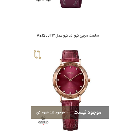
رفته
در
ساعت
ساعت مچی کیو اند کیو مدل A212J011Y
جنس
بکاررفته
اصالت
کشور
برند
موجود نیست
موجود شد خبرم کن
تقویم