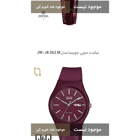
در
موجود نیست
موجود شد خبرم کن
برابر
آب
شکل
ساعت مچی جویسا مدل JW-J8.062.M
قاب
ویژگی
نوع
موتور
رنگ
موجود نیست
موجود شد خبرم کن
بکار