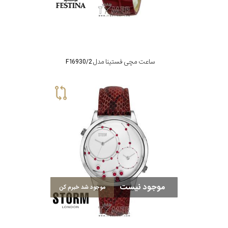
ساعت مچی فستینا مدل F16930/2
موجود نیست
موجود شد خبرم کن