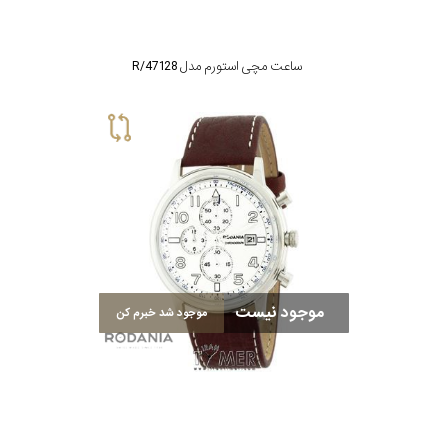
ساعت مچی استورم مدل 47128/R
موجود نیست
موجود شد خبرم کن