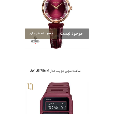
سیتیزن
موجود نیست
موجود شد خبرم کن
اورینت
کاتر
پیلار
ساعت مچی جویسا مدل JW-J5.756.M
جگوار
جنسیت
لیکوپر
استایل
آدیداس