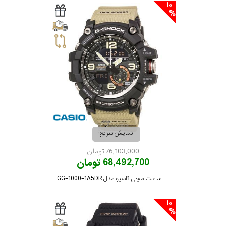
10
نمایش سریع
76,103,000 تومان
68,492,700 تومان
ساعت مچی کاسیو مدل GG-1000-1A5DR
10