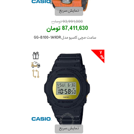
نمایش سریع
93,991,000 تومان
87,411,630 تومان
ساعت مچی کاسیو مدل GG-B100-1A9DR
7
نمایش سریع