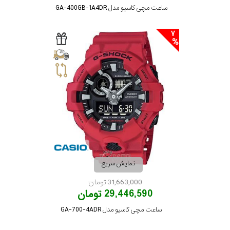
ساعت مچی کاسیو مدل GA-400GB-1A4DR
7
نمایش سریع
31,663,000 تومان
29,446,590 تومان
ساعت مچی کاسیو مدل GA-700-4ADR