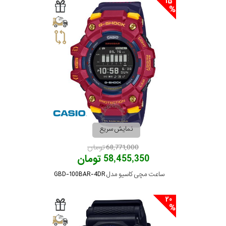
15
نمایش سریع
68,771,000 تومان
58,455,350 تومان
ساعت مچی کاسیو مدل GBD-100BAR-4DR
20