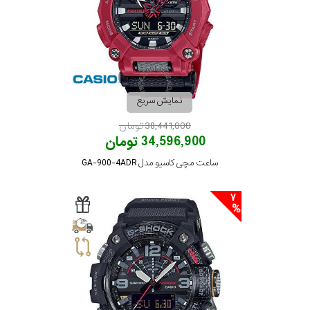
نمایش سریع
38,441,000 تومان
34,596,900 تومان
ساعت مچی کاسیو مدل GA-900-4ADR
7