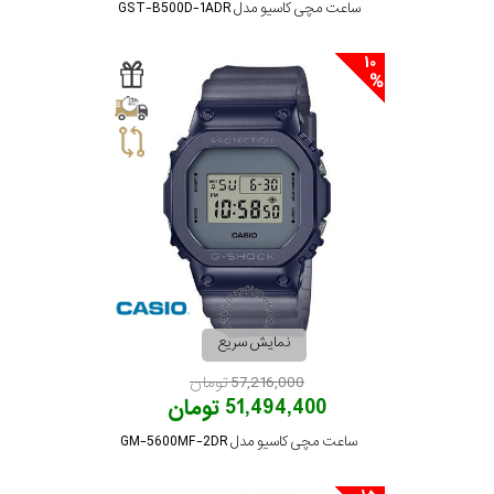
ساعت مچی کاسیو مدل GST-B500D-1ADR
10
نمایش سریع
57,216,000 تومان
51,494,400 تومان
ساعت مچی کاسیو مدل GM-5600MF-2DR