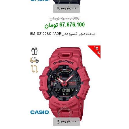
نمایش سریع
تقویم
72,770,000 تومان
67,676,100 تومان
جنس
ساعت مچی کاسیو مدل GM-S2100BC-1ADR
بند
15
نمایش سریع