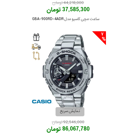
44,218,000 تومان
37,585,300 تومان
ساعت مچی کاسیو مدل GBA-900RD-4ADR
7
نمایش سریع
92,546,000 تومان
86,067,780 تومان