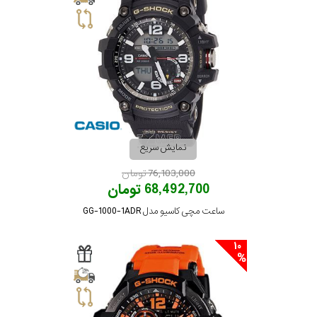
نمایش سریع
76,103,000 تومان
68,492,700 تومان
ساعت مچی کاسیو مدل GG-1000-1ADR
10