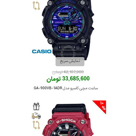
نمایش سریع
42,107,000 تومان
33,685,600 تومان
ساعت مچی کاسیو مدل GA-900VB-1ADR
10