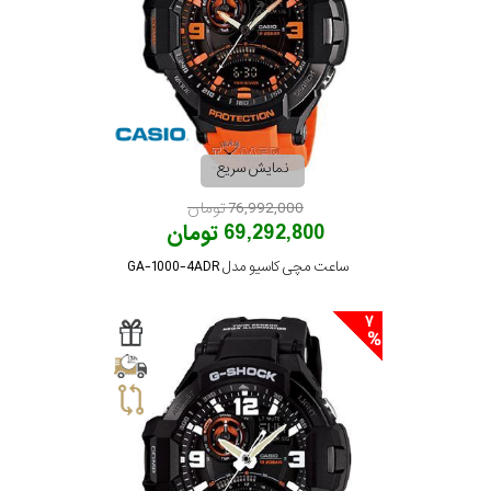
نمایش سریع
76,992,000 تومان
69,292,800 تومان
ساعت مچی کاسیو مدل GA-1000-4ADR
7