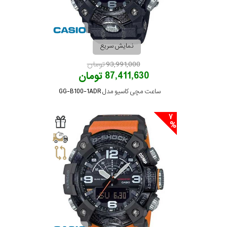
نمایش سریع
93,991,000 تومان
87,411,630 تومان
ساعت مچی کاسیو مدل GG-B100-1ADR
7