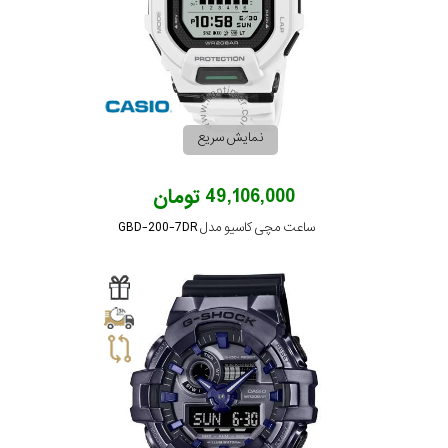
در
برابر
آب
نمایش سریع
شکل
قاب
49,106,000 تومان
ساعت مچی کاسیو مدل GBD-200-7DR
ویژگی
مقاوم
نمایش
یا ضد
بیشتر...
ضربه
نوع
موتور