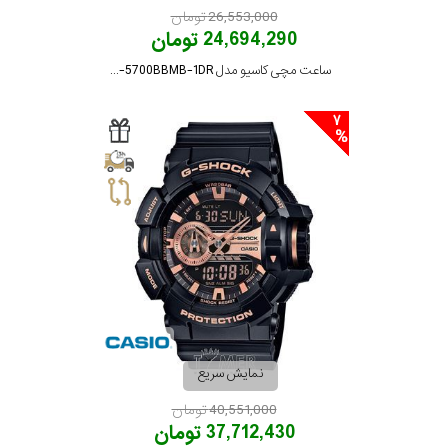
26,553,000 تومان
24,694,290 تومان
ساعت مچی کاسیو مدل DW-5700BBMB-1DR
7
نمایش سریع
40,551,000 تومان
37,712,430 تومان