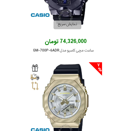
رنگ
بکار
نمایش سریع
رفته
74,326,000 تومان
در
ساعت مچی کاسیو مدل GM-700P-6ADR
ساعت
7
جنس
بکاررفته
اصالت
کشور
برند