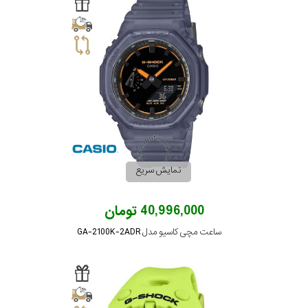
سیتیزن
اورینت
کاتر
پیلار
نمایش سریع
جگوار
40,996,000 تومان
ساعت مچی کاسیو مدل GA-2100K-2ADR
جنسیت
لیکوپر
استایل
آدیداس