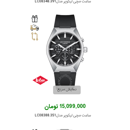
ساعت مچی لیکوپر مدل LC08348.391
نمایش سریع
15,099,000 تومان
ساعت مچی لیکوپر مدل LC08388.351