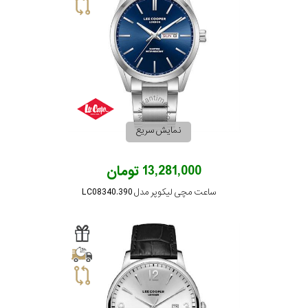
نمایش سریع
13,281,000 تومان
ساعت مچی لیکوپر مدل LC08340.390