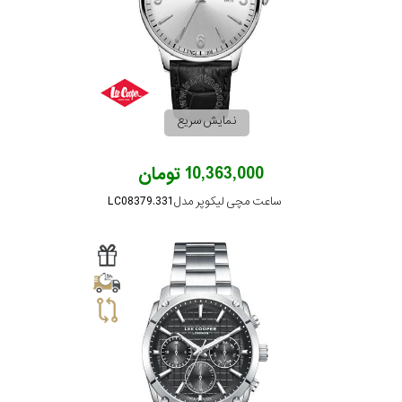
نمایش سریع
10,363,000 تومان
ساعت مچی لیکوپر مدل LC08379.331