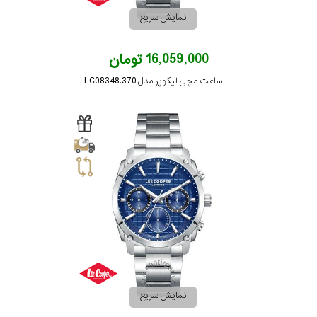
نمایش سریع
16,059,000 تومان
ساعت مچی لیکوپر مدل LC08348.370
نمایش سریع