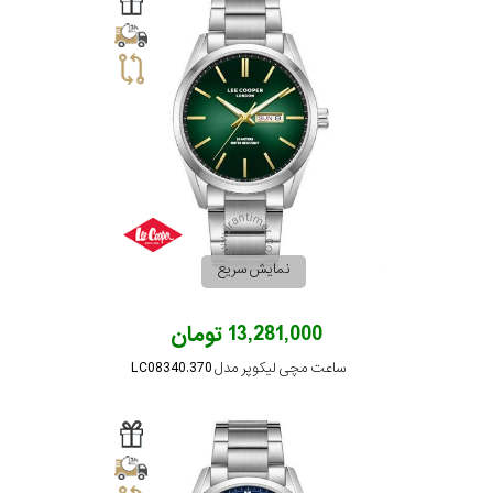
نمایش سریع
13,281,000 تومان
ساعت مچی لیکوپر مدل LC08340.370