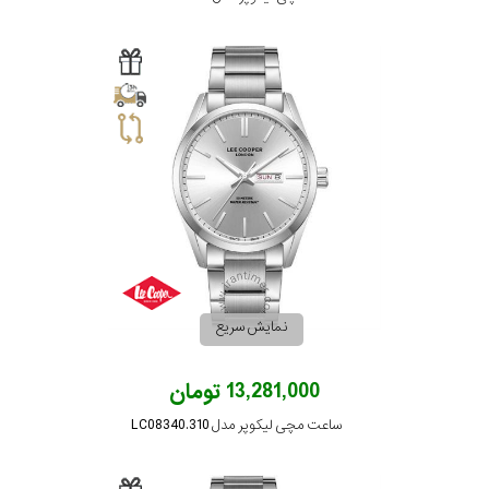
نمایش سریع
13,281,000 تومان
ساعت مچی لیکوپر مدل LC08340.310