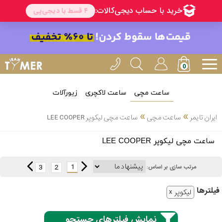
ساعت مچی
ساعت لاکچری
زیورآلات
انتخاب
»
»
ایران تایمر
ساعت مچی
ساعت مچی لیکوپر LEE COOPER
بین 3
ارسال
ساعت مچی لیکوپر LEE COOPER
عدد
سریع
برند
1
3
2
مرتب سازی بر اساس:
3
کاسیو
فیلتر‌ها
ساعته
لیکوپر
نمایش فیلترهای جستجو
سیکو