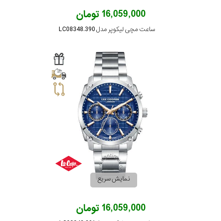
16,059,000 تومان
ساعت مچی لیکوپر مدل LC08348.390
نمایش سریع
16,059,000 تومان