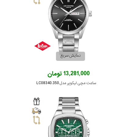
در
برابر
آب
شکل
قاب
نمایش سریع
ویژگی
13,281,000 تومان
ساعت مچی لیکوپر مدل LC08340.350
نوع
موتور
رنگ
بکار