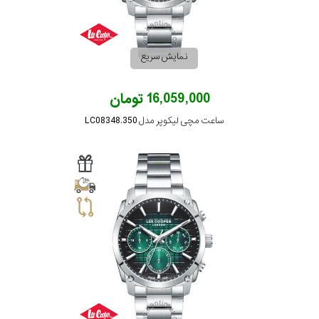
نمایش سریع
16,059,000 تومان
ساعت مچی لیکوپر مدل LC08348.350