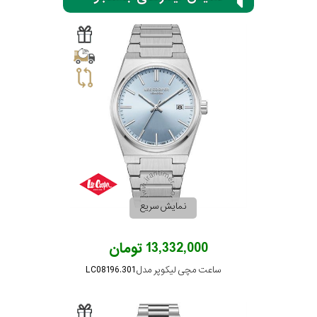
سیتیزن
اورینت
کاتر
پیلار
نمایش سریع
جگوار
13,332,000 تومان
جنسیت
لیکوپر
ساعت مچی لیکوپر مدل LC08196.301
استایل
آدیداس