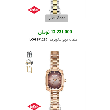
جنس
بند
نمایش سریع
13,231,000 تومان
ساعت مچی لیکوپر مدل LC08391.230