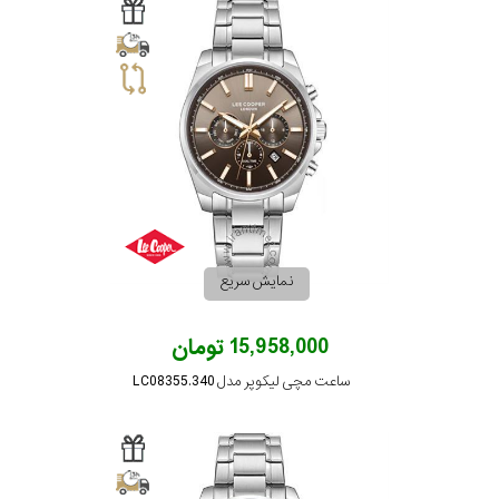
نمایش سریع
15,958,000 تومان
ساعت مچی لیکوپر مدل LC08355.340