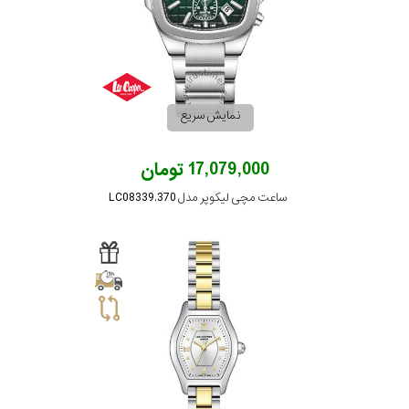
رفته
در
ساعت
نمایش سریع
جنس
17,079,000 تومان
بکاررفته
ساعت مچی لیکوپر مدل LC08339.370
اصالت
کشور
برند
تقویم