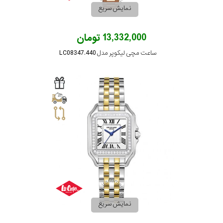
نمایش سریع
13,332,000 تومان
ساعت مچی لیکوپر مدل LC08347.440
نمایش سریع