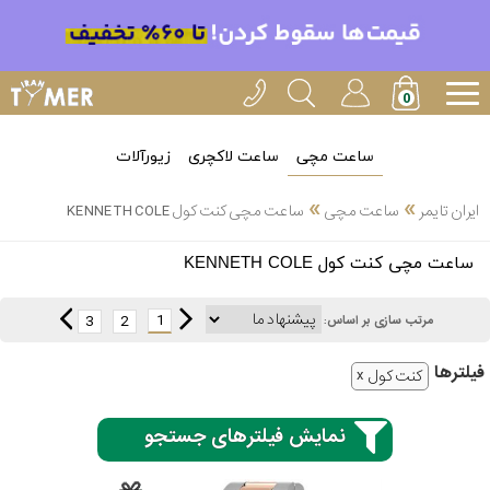
ساعت مچی
ساعت لاکچری
زیورآلات
»
»
ایران تایمر
ساعت مچی
ساعت مچی کنت کول KENNETH COLE
انتخاب
ساعت مچی کنت کول KENNETH COLE
بین 3
ارسال
عدد
1
3
2
مرتب سازی بر اساس:
سریع
برند
فیلتر‌ها
کنت کول
3
کاسیو
ساعته
نمایش فیلترهای جستجو
سیکو