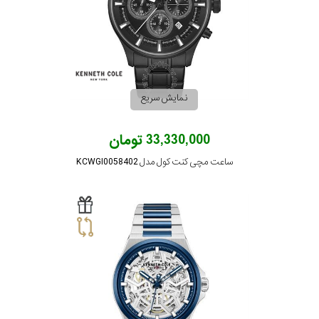
در
برابر
آب
نمایش سریع
شکل
قاب
33,330,000 تومان
ساعت مچی کنت کول مدل KCWGI0058402
ویژگی
نوع
موتور
رنگ
بکار