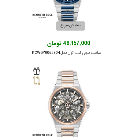
رفته
در
نمایش سریع
ساعت
46,157,000 تومان
جنس
ساعت مچی کنت کول مدل KCWGY0065304
بکاررفته
اصالت
کشور
برند
تقویم