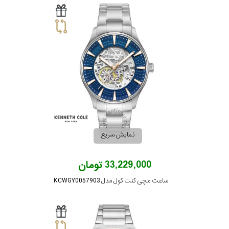
نمایش سریع
33,229,000 تومان
ساعت مچی کنت کول مدل KCWGY0057903