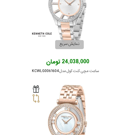
نمایش سریع
24,038,000 تومان
ساعت مچی کنت کول مدل KCWLG0061604