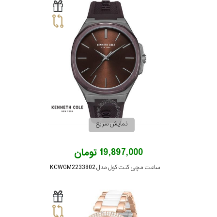
نمایش سریع
19,897,000 تومان
ساعت مچی کنت کول مدل KCWGM2233802