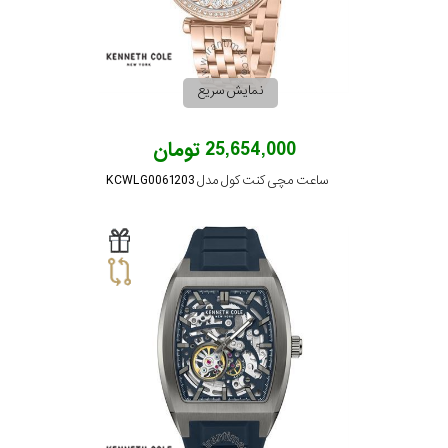
نمایش سریع
25,654,000 تومان
ساعت مچی کنت کول مدل KCWLG0061203