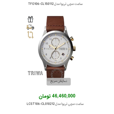
ساعت مچی تریوا مدل TFO106-CL150112
نمایش سریع
46,460,000 تومان
ساعت مچی تریوا مدل LCST106-CL010212