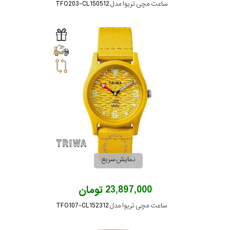
ساعت مچی تریوا مدل TFO203-CL150512
نمایش سریع
23,897,000 تومان
ساعت مچی تریوا مدل TFO107-CL152312