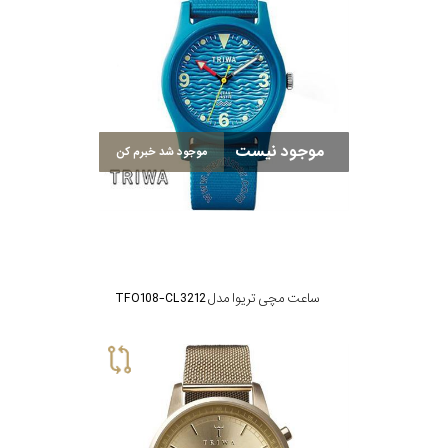
موجود نیست
موجود شد خبرم کن
ساعت مچی تریوا مدل TFO108-CL3212