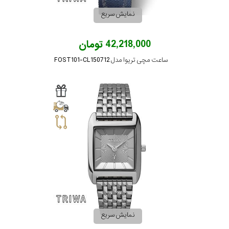
جنس
نمایش سریع
بند
42,218,000 تومان
ساعت مچی تریوا مدل FOST101-CL150712
نمایش سریع