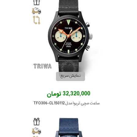
سیتیزن
اورینت
کاتر
پیلار
نمایش سریع
جگوار
32,320,000 تومان
ساعت مچی تریوا مدل TFO306-CL150112
جنسیت
لیکوپر
استایل
آدیداس