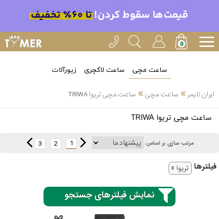
ساعت مچی
ساعت لاکچری
زیورآلات
»
»
ایران تایمر
ساعت مچی
ساعت مچی تریوا TRIWA
انتخاب
ساعت مچی تریوا TRIWA
بین 3
ارسال
عدد
1
3
2
مرتب سازی بر اساس:
سریع
برند
فیلتر‌ها
تریوا
3
کاسیو
ساعته
نمایش فیلترهای جستجو
سیکو