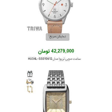
نمایش سریع
42,279,000 تومان
ساعت مچی تریوا مدل HU34L-SS010612