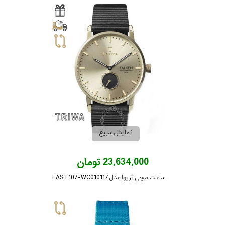
نمایش سریع
23,634,000 تومان
ساعت مچی تریوا مدل FAST107-WC010117