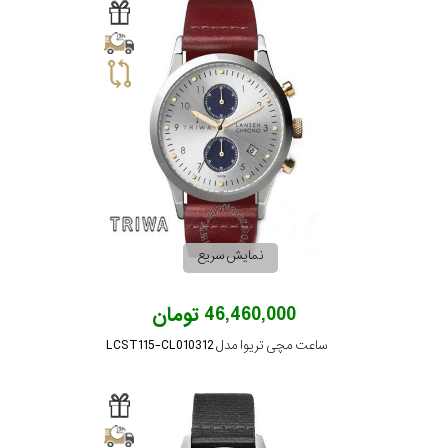
نمایش سریع
46,460,000 تومان
ساعت مچی تریوا مدل LCST115-CL010312