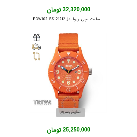
32,320,000 تومان
ساعت مچی تریوا مدل POW102-BS121212
نمایش سریع
25,250,000 تومان