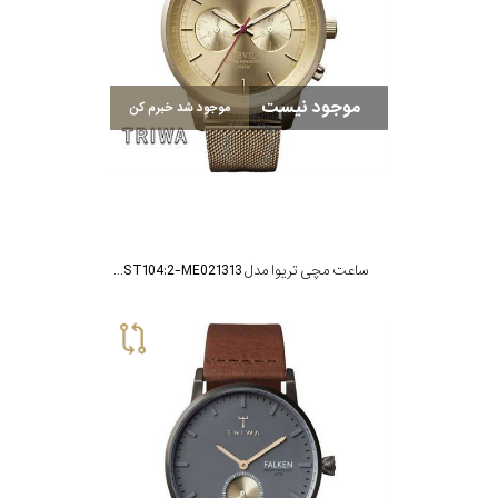
موجود نیست
موجود شد خبرم کن
ساعت مچی تریوا مدل NEST104:2-ME021313