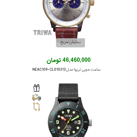
در
برابر
آب
نمایش سریع
شکل
قاب
46,460,000 تومان
ساعت مچی تریوا مدل NEAC109-CL010313
ویژگی
نوع
موتور
رنگ
بکار