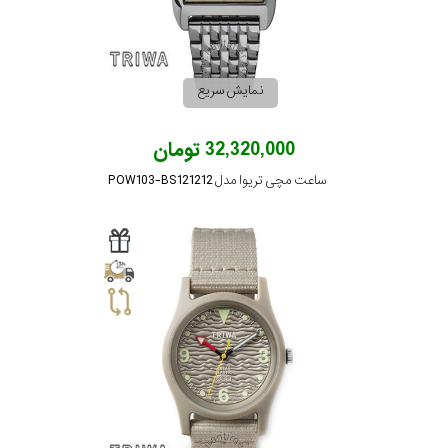
نمایش سریع
32,320,000 تومان
ساعت مچی تریوا مدل POW103-BS121212