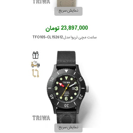
نمایش سریع
23,897,000 تومان
ساعت مچی تریوا مدل TFO105-CL152612
نمایش سریع