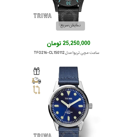
رفته
در
نمایش سریع
ساعت
25,250,000 تومان
جنس
ساعت مچی تریوا مدل TFO216-CL150112
بکاررفته
اصالت
کشور
برند
تقویم