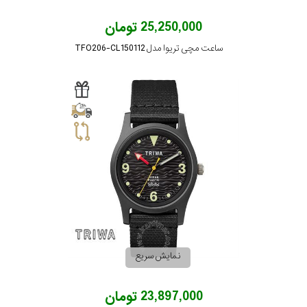
25,250,000 تومان
ساعت مچی تریوا مدل TFO206-CL150112
نمایش سریع
23,897,000 تومان