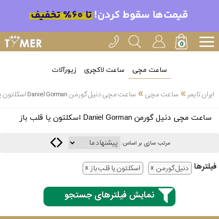
ساعت مچی
ساعت لاکچری
زیورآلات
»
»
ایران تایمر
ساعت مچی
ساعت مچی دنیل گورمن Daniel Gorman اسکلتون یا قلب باز
انتخاب
ساعت مچی دنیل گورمن Daniel Gorman اسکلتون یا قلب باز
بین 3
ارسال
عدد
مرتب سازی بر اساس:
سریع
برند
فیلتر‌ها
دنیل گورمن
اسکلتون یا قلب باز
3
کاسیو
ساعته
نمایش فیلترهای جستجو
سیکو