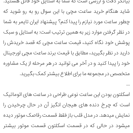
بیانگر دقت و ارزشی است که شما به استایل خود قائل هستید.
رده
شاید هنگام خرید ساعت مچی با این سوال رو به رو شوید که
چطور ساعت مورد نیازم را پیدا کنم؟ پیشنهاد ایران تایمر به شما
متی
محدوده
تیسوت
در نظر گرفتن موارد زیر به همین ترتیب است: به استایل و سبک
عرض
پوشش خود نگاه کنید، قیمت ساعت مچی که قصد خریدش را
دنیل
قاب
گورمن
دارید در نظر بگیرید، مطابق با قیمت برند ساعت مچی اورجینال
خود را پیدا کنید و در آخر می توانید در هر مرحله از یک مشاوره
نمایش
طرح
بیشتر...
متخصص در مجموعه ما برای اطلاع بیشتر کمک بگیرید.
بند
...
اسکلتون بودن این ساعت نوعی طراحی در ساعت های اتوماتیک
طرح
است که چرخ دنده های هیجان انگیز آن در حال چرخیدن را
صفحه
نمایش میدهد. در مدل قلب باز فقط قسمت رقاصک موتور دیده
مقاوم
میشود در حالی که در قسمت اسکلتون قسمت موتور بیشتر