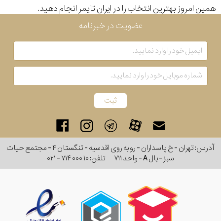
همین امروز بهترین انتخاب را در ایران تایمر انجام دهید.
رنگ
عضویت در خبرنامه
بکار
رفته
در
ساعت
جنس
بکاررفته
آدرس: تهران - خ پاسداران - رو به روی اقدسیه - تنگستان ۴ - مجتمع حیات
سبز - بال A - واحد ۷۱۱
تلفن:
۰۲۱ - ۷۱۴ ۰۰۰ ۱۰
اصالت
کشور
برند