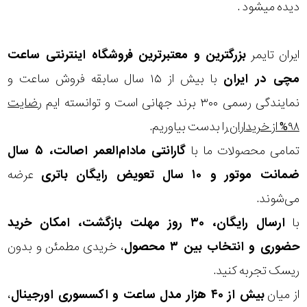
در
دیده میشود .
برابر
ایران تایمر
بزرگترین و معتبرترین فروشگاه اینترنتی
ساعت
آب
مچی
در ایران
با بیش از ۱۵ سال سابقه فروش ساعت و
شکل
نمایندگی رسمی ۳۰۰ برند جهانی است و توانسته ایم
رضایت
قاب
۹۸% از خریداران
را بدست بیاوریم.
تمامی محصولات ما با
گارانتی مادام‌العمر اصالت، ۵ سال
ویژگی
ضمانت موتور و ۱۰ سال تعویض رایگان باتری
عرضه
اسکلتون
می‌شوند.
نمایش
یا قلب
با
ارسال رایگان، ۳۰ روز مهلت بازگشت، امکان خرید
بیشتر...
حضوری و انتخاب بین ۳ محصول
، خریدی مطمئن و بدون
باز
نوع
ریسک تجربه کنید.
موتور
از میان
بیش از ۴۰ هزار مدل ساعت و اکسسوری اورجینال
،