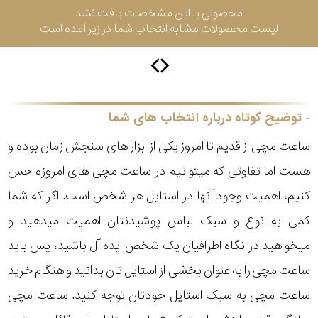
محصولی با این مشخصات یافت نشد
لیست محصولات مشابه انتخاب شما در زیر آمده است
سیتیزن
اورینت
توضیح کوتاه درباره انتخاب های شما
ساعت مچی از قدیم تا امروز یکی از ابزار های سنجش زمان بوده و
کاتر
هست اما تفاوتی که میتوانیم در ساعت مچی های امروزه حس
پیلار
کنیم، اهمیت وجود آنها در استایل هر شخص است. اگر که شما
جگوار
کمی به نوع و سبک لباس پوشیدنتان اهمیت میدهید و
میخواهید در نگاه اطرافیان یک شخص ایده آل باشید، پس باید
جنسیت
لیکوپر
ساعت مچی را به عنوان بخشی از استایل تان بدانید و هنگام خرید
استایل
ساعت مچی به سبک استایل خودتان توجه کنید. ساعت مچی
آدیداس