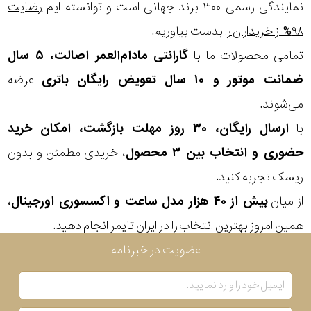
در
نمایندگی رسمی ۳۰۰ برند جهانی است و توانسته ایم
رضایت
۹۸% از خریداران
را بدست بیاوریم.
برابر
تمامی محصولات ما با
گارانتی مادام‌العمر اصالت، ۵ سال
آب
ضمانت موتور و ۱۰ سال تعویض رایگان باتری
عرضه
شکل
می‌شوند.
قاب
با
ارسال رایگان، ۳۰ روز مهلت بازگشت، امکان خرید
حضوری و انتخاب بین ۳ محصول
، خریدی مطمئن و بدون
ویژگی
ریسک تجربه کنید.
از میان
بیش از ۴۰ هزار مدل ساعت و اکسسوری اورجینال
،
نوع
همین امروز بهترین انتخاب را در ایران تایمر انجام دهید.
موتور
عضویت در خبرنامه
رنگ
بکار