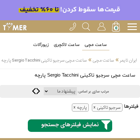
ساعت مچی
ساعت لاکچری
زیورآلات
»
»
ایران تایمر
ساعت مچی
ساعت مچی سرجیو تاکینی Sergio Tacchini پارچه
انتخاب
ساعت مچی سرجیو تاکینی Sergio Tacchini پارچه
بین 3
ارسال
عدد
مرتب سازی بر اساس:
سریع
برند
فیلتر‌ها
سرجیو تاکینی
پارچه
3
کاسیو
ساعته
نمایش فیلترهای جستجو
سیکو