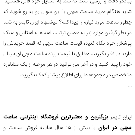
بیانگر دقت و ارزشی است که شما به استایل خود قائل هستید.
رده
شاید هنگام خرید ساعت مچی با این سوال رو به رو شوید که
چطور ساعت مورد نیازم را پیدا کنم؟ پیشنهاد ایران تایمر به شما
متی
محدوده
تیسوت
در نظر گرفتن موارد زیر به همین ترتیب است: به استایل و سبک
عرض
پوشش خود نگاه کنید، قیمت ساعت مچی که قصد خریدش را
سرجیو
قاب
تاکینی
دارید در نظر بگیرید، مطابق با قیمت برند ساعت مچی اورجینال
خود را پیدا کنید و در آخر می توانید در هر مرحله از یک مشاوره
نمایش
طرح
بیشتر...
متخصص در مجموعه ما برای اطلاع بیشتر کمک بگیرید.
بند
...
طرح
صفحه
ایران تایمر
بزرگترین و معتبرترین فروشگاه اینترنتی
ساعت
مقاوم
مچی
در ایران
با بیش از ۱۵ سال سابقه فروش ساعت و