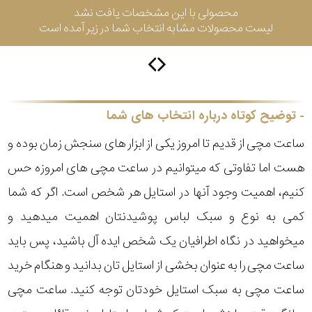
محصولی با این مشخصات یافت نشد
لیست محصولات مشابه انتخاب شما در زیر آمده است
سیتیزن
اورینت
توضیح کوتاه درباره انتخاب های شما
ساعت مچی از قدیم تا امروز یکی از ابزار های سنجش زمان بوده و
کاتر
هست اما تفاوتی که میتوانیم در ساعت مچی های امروزه حس
پیلار
کنیم، اهمیت وجود آنها در استایل هر شخص است. اگر که شما
جگوار
کمی به نوع و سبک لباس پوشیدنتان اهمیت میدهید و
میخواهید در نگاه اطرافیان یک شخص ایده آل باشید، پس باید
جنسیت
لیکوپر
ساعت مچی را به عنوان بخشی از استایل تان بدانید و هنگام خرید
استایل
ساعت مچی به سبک استایل خودتان توجه کنید. ساعت مچی
آدیداس