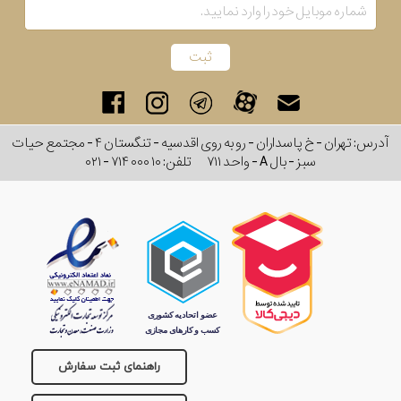
رفته
در
ساعت
آدرس: تهران - خ پاسداران - رو به روی اقدسیه - تنگستان ۴ - مجتمع حیات
جنس
سبز - بال A - واحد ۷۱۱
تلفن:
۰۲۱ - ۷۱۴ ۰۰۰ ۱۰
بکاررفته
اصالت
کشور
برند
تقویم
راهنمای ثبت سفارش