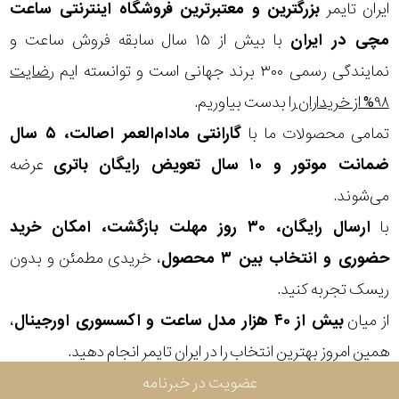
در
ایران تایمر
بزرگترین و معتبرترین فروشگاه اینترنتی
ساعت
مچی
در ایران
با بیش از ۱۵ سال سابقه فروش ساعت و
برابر
نمایندگی رسمی ۳۰۰ برند جهانی است و توانسته ایم
رضایت
آب
۹۸% از خریداران
را بدست بیاوریم.
شکل
تمامی محصولات ما با
گارانتی مادام‌العمر اصالت، ۵ سال
قاب
ضمانت موتور و ۱۰ سال تعویض رایگان باتری
عرضه
می‌شوند.
ویژگی
با
ارسال رایگان، ۳۰ روز مهلت بازگشت، امکان خرید
حضوری و انتخاب بین ۳ محصول
، خریدی مطمئن و بدون
نوع
ریسک تجربه کنید.
موتور
از میان
بیش از ۴۰ هزار مدل ساعت و اکسسوری اورجینال
،
همین امروز بهترین انتخاب را در ایران تایمر انجام دهید.
رنگ
عضویت در خبرنامه
بکار