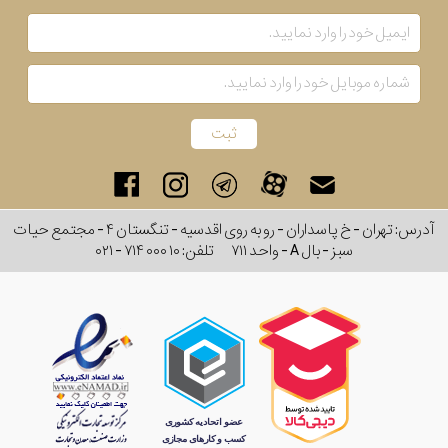
رفته
در
ساعت
جنس
بکاررفته
آدرس: تهران - خ پاسداران - رو به روی اقدسیه - تنگستان ۴ - مجتمع حیات
سبز - بال A - واحد ۷۱۱
تلفن:
۰۲۱ - ۷۱۴ ۰۰۰ ۱۰
اصالت
کشور
برند
تقویم