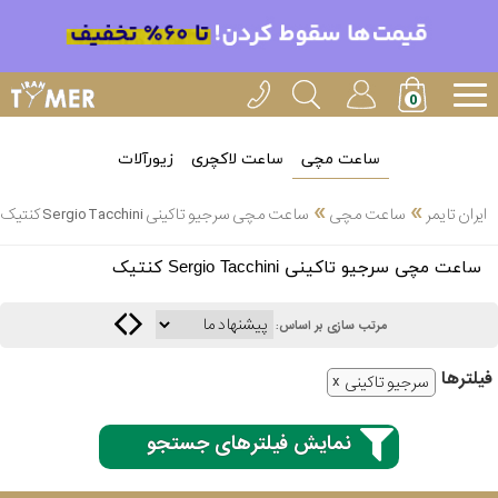
ساعت مچی
ساعت لاکچری
زیورآلات
»
»
ایران تایمر
ساعت مچی
ساعت مچی سرجیو تاکینی Sergio Tacchini کنتیک
انتخاب
ساعت مچی سرجیو تاکینی Sergio Tacchini کنتیک
بین 3
ارسال
عدد
مرتب سازی بر اساس:
سریع
برند
فیلتر‌ها
سرجیو تاکینی
3
کاسیو
ساعته
نمایش فیلترهای جستجو
سیکو