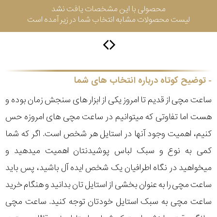
محصولی با این مشخصات یافت نشد
لیست محصولات مشابه انتخاب شما در زیر آمده است
سیتیزن
اورینت
توضیح کوتاه درباره انتخاب های شما
ساعت مچی از قدیم تا امروز یکی از ابزار های سنجش زمان بوده و
کاتر
هست اما تفاوتی که میتوانیم در ساعت مچی های امروزه حس
پیلار
کنیم، اهمیت وجود آنها در استایل هر شخص است. اگر که شما
جگوار
کمی به نوع و سبک لباس پوشیدنتان اهمیت میدهید و
میخواهید در نگاه اطرافیان یک شخص ایده آل باشید، پس باید
جنسیت
لیکوپر
ساعت مچی را به عنوان بخشی از استایل تان بدانید و هنگام خرید
استایل
ساعت مچی به سبک استایل خودتان توجه کنید. ساعت مچی
آدیداس