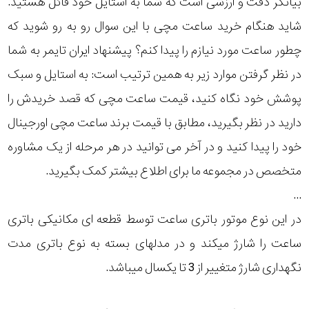
بیانگر دقت و ارزشی است که شما به استایل خود قائل هستید.
رده
شاید هنگام خرید ساعت مچی با این سوال رو به رو شوید که
چطور ساعت مورد نیازم را پیدا کنم؟ پیشنهاد ایران تایمر به شما
متی
محدوده
تیسوت
در نظر گرفتن موارد زیر به همین ترتیب است: به استایل و سبک
عرض
پوشش خود نگاه کنید، قیمت ساعت مچی که قصد خریدش را
سرجیو
قاب
تاکینی
دارید در نظر بگیرید، مطابق با قیمت برند ساعت مچی اورجینال
خود را پیدا کنید و در آخر می توانید در هر مرحله از یک مشاوره
نمایش
طرح
بیشتر...
متخصص در مجموعه ما برای اطلاع بیشتر کمک بگیرید.
بند
...
در این نوع موتور باتری ساعت توسط قطعه ای مکانیکی باتری
طرح
ساعت را شارژ میکند و در مدلهای بسته به نوع باتری مدت
صفحه
نگهداری شارژ متغییر از 3 تا یکسال میباشد.
مقاوم