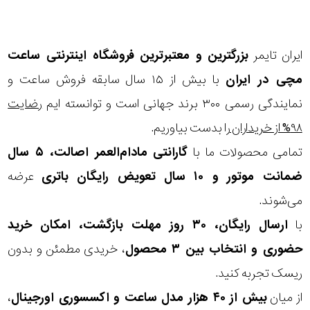
در
برابر
ایران تایمر
بزرگترین و معتبرترین فروشگاه اینترنتی
ساعت
آب
مچی
در ایران
با بیش از ۱۵ سال سابقه فروش ساعت و
شکل
نمایندگی رسمی ۳۰۰ برند جهانی است و توانسته ایم
رضایت
قاب
۹۸% از خریداران
را بدست بیاوریم.
تمامی محصولات ما با
گارانتی مادام‌العمر اصالت، ۵ سال
ویژگی
ضمانت موتور و ۱۰ سال تعویض رایگان باتری
عرضه
می‌شوند.
نوع
با
ارسال رایگان، ۳۰ روز مهلت بازگشت، امکان خرید
موتور
حضوری و انتخاب بین ۳ محصول
، خریدی مطمئن و بدون
ریسک تجربه کنید.
رنگ
از میان
بیش از ۴۰ هزار مدل ساعت و اکسسوری اورجینال
،
بکار