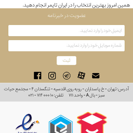
همین امروز بهترین انتخاب را در ایران تایمر انجام دهید.
رفته
عضویت در خبرنامه
در
ساعت
جنس
بکاررفته
اصالت
کشور
آدرس: تهران - خ پاسداران - رو به روی اقدسیه - تنگستان ۴ - مجتمع حیات
سبز - بال A - واحد ۷۱۱
تلفن:
۰۲۱ - ۷۱۴ ۰۰۰ ۱۰
برند
تقویم
تقویم