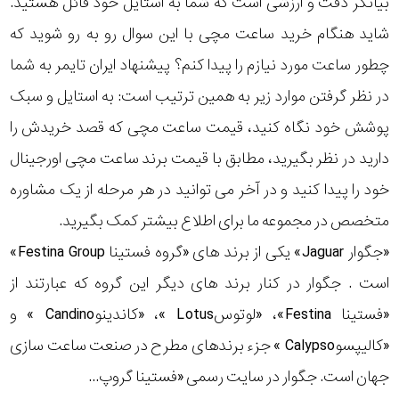
بیانگر دقت و ارزشی است که شما به استایل خود قائل هستید.
رده
شاید هنگام خرید ساعت مچی با این سوال رو به رو شوید که
چطور ساعت مورد نیازم را پیدا کنم؟ پیشنهاد ایران تایمر به شما
متی
محدوده
تیسوت
در نظر گرفتن موارد زیر به همین ترتیب است: به استایل و سبک
عرض
پوشش خود نگاه کنید، قیمت ساعت مچی که قصد خریدش را
مازراتی
قاب
دارید در نظر بگیرید، مطابق با قیمت برند ساعت مچی اورجینال
خود را پیدا کنید و در آخر می توانید در هر مرحله از یک مشاوره
نمایش
طرح
بیشتر...
متخصص در مجموعه ما برای اطلاع بیشتر کمک بگیرید.
بند
«جگوار Jaguar» یکی از برند های «گروه فستینا Festina Group»
است . جگوار در کنار برند های دیگر این گروه که عبارتند از
طرح
«فستینا Festina»، «لوتوسLotus »، «کاندینوCandino » و
صفحه
«کالیپسوCalypso » جزء برندهای مطرح در صنعت ساعت سازی
مقاوم
جهان است. جگوار در سایت رسمی «فستینا گروپ...