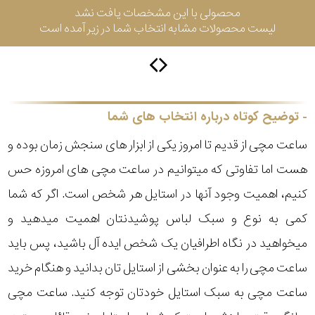
محصولی با این مشخصات یافت نشد
لیست محصولات مشابه انتخاب شما در زیر آمده است
سیتیزن
اورینت
توضیح کوتاه درباره انتخاب های شما
ساعت مچی از قدیم تا امروز یکی از ابزار های سنجش زمان بوده و
کاتر
هست اما تفاوتی که میتوانیم در ساعت مچی های امروزه حس
پیلار
کنیم، اهمیت وجود آنها در استایل هر شخص است. اگر که شما
جگوار
کمی به نوع و سبک لباس پوشیدنتان اهمیت میدهید و
میخواهید در نگاه اطرافیان یک شخص ایده آل باشید، پس باید
جنسیت
لیکوپر
ساعت مچی را به عنوان بخشی از استایل تان بدانید و هنگام خرید
استایل
ساعت مچی به سبک استایل خودتان توجه کنید. ساعت مچی
آدیداس