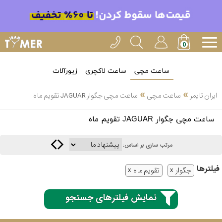
ساعت مچی
ساعت لاکچری
زیورآلات
»
»
ایران تایمر
ساعت مچی
ساعت مچی جگوار JAGUAR تقویم ماه
انتخاب
ساعت مچی جگوار JAGUAR تقویم ماه
بین 3
ارسال
عدد
مرتب سازی بر اساس:
سریع
برند
فیلتر‌ها
جگوار
تقویم ماه
3
کاسیو
ساعته
نمایش فیلترهای جستجو
سیکو