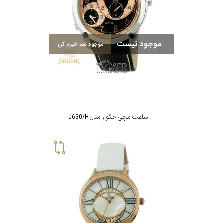
موجود نیست
موجود شد خبرم کن
ساعت مچی جگوار مدل J630/H