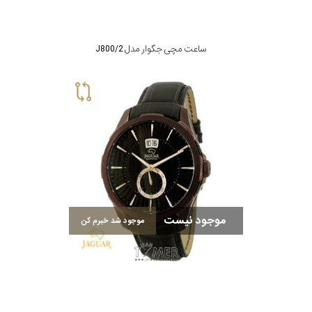
ساعت مچی جگوار مدل J800/2
موجود نیست
موجود شد خبرم کن