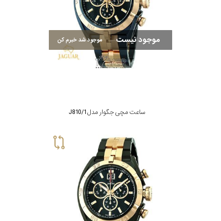
در
برابر
موجود نیست
آب
موجود شد خبرم کن
شکل
قاب
ساعت مچی جگوار مدل J810/1
ویژگی
نوع
موتور
رنگ
بکار
مسی