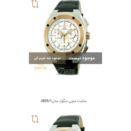
موجود نیست
موجود شد خبرم کن
ساعت مچی جگوار مدل J809/1