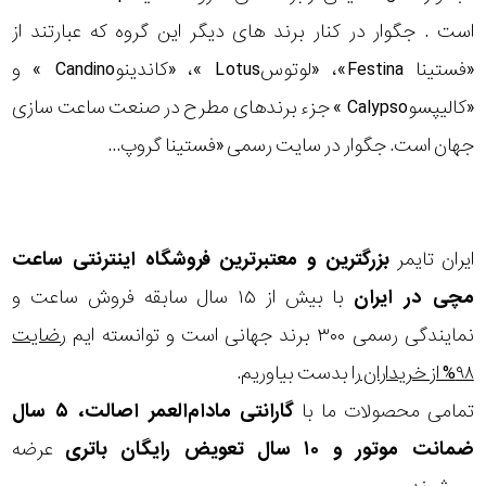
است . جگوار در کنار برند های دیگر این گروه که عبارتند از
«فستینا Festina»، «لوتوسLotus »، «کاندینوCandino » و
«کالیپسوCalypso » جزء برندهای مطرح در صنعت ساعت سازی
جهان است. جگوار در سایت رسمی «فستینا گروپ...
ایران تایمر
بزرگترین و معتبرترین فروشگاه اینترنتی
ساعت
مچی
در ایران
با بیش از ۱۵ سال سابقه فروش ساعت و
نمایندگی رسمی ۳۰۰ برند جهانی است و توانسته ایم
رضایت
۹۸% از خریداران
را بدست بیاوریم.
تمامی محصولات ما با
گارانتی مادام‌العمر اصالت، ۵ سال
ضمانت موتور و ۱۰ سال تعویض رایگان باتری
عرضه