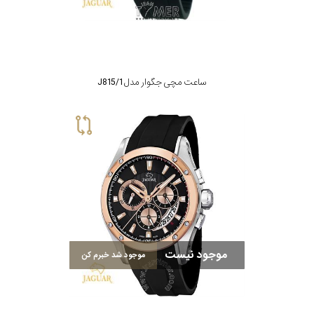
جنس
بند
ساعت مچی جگوار مدل J815/1
موجود نیست
موجود شد خبرم کن