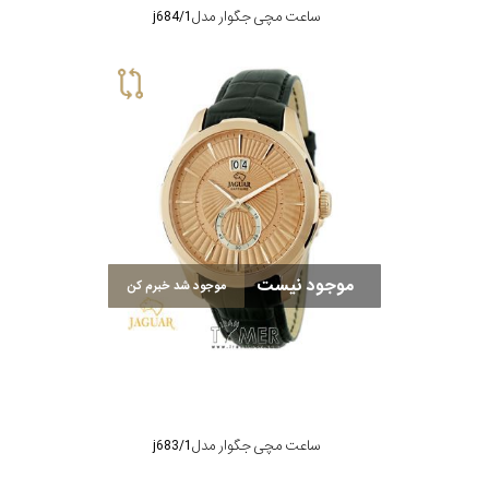
ساعت مچی جگوار مدل j684/1
موجود نیست
موجود شد خبرم کن
ساعت مچی جگوار مدل j683/1