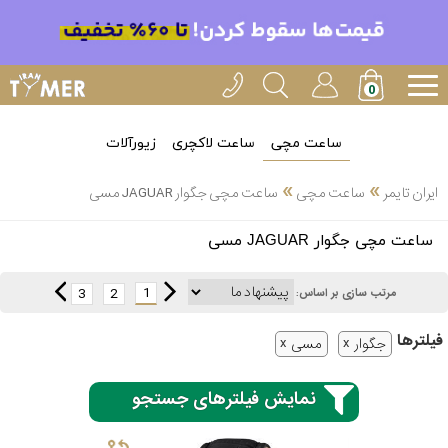
ساعت مچی
ساعت لاکچری
زیورآلات
»
»
ایران تایمر
ساعت مچی
ساعت مچی جگوار JAGUAR مسی
انتخاب
ساعت مچی جگوار JAGUAR مسی
بین 3
ارسال
عدد
1
3
2
مرتب سازی بر اساس:
سریع
برند
فیلتر‌ها
جگوار
مسی
3
کاسیو
ساعته
نمایش فیلترهای جستجو
سیکو