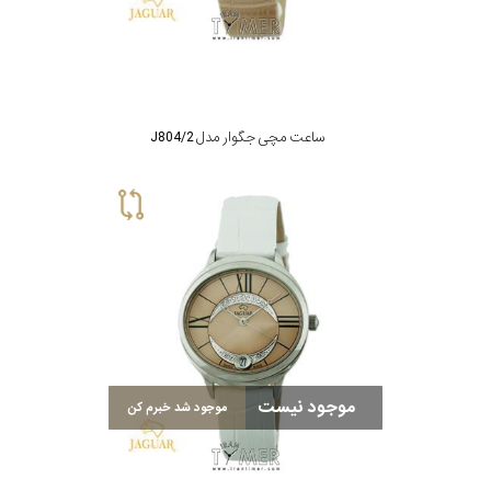
ساعت مچی جگوار مدل J804/2
موجود نیست
موجود شد خبرم کن