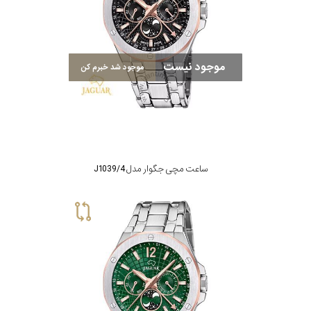
موجود نیست
موجود شد خبرم کن
ساعت مچی جگوار مدل J1039/4