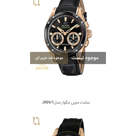
سیتیزن
اورینت
موجود نیست
موجود شد خبرم کن
کاتر
پیلار
جگوار
ساعت مچی جگوار مدل J959/1
جنسیت
لیکوپر
استایل
آدیداس