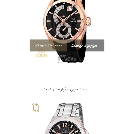
موجود نیست
موجود شد خبرم کن
ساعت مچی جگوار مدل J679/1