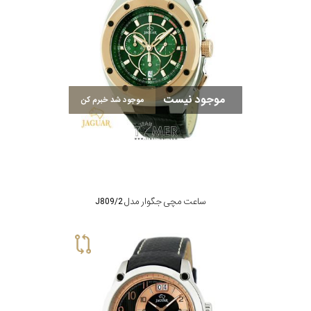
موجود نیست
موجود شد خبرم کن
ساعت مچی جگوار مدل J809/2