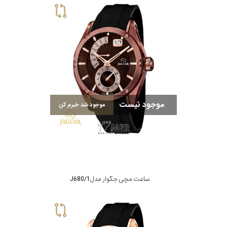
موجود نیست
موجود شد خبرم کن
ساعت مچی جگوار مدل J680/1