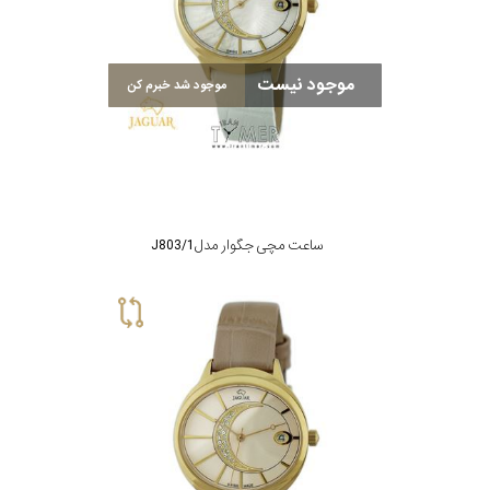
موجود نیست
موجود شد خبرم کن
ساعت مچی جگوار مدل J803/1