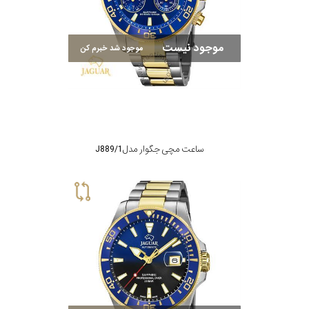
رفته
نمایش
بیشتر...
در
موجود نیست
موجود شد خبرم کن
ساعت
جنس
بکاررفته
ساعت مچی جگوار مدل J889/1
اصالت
کشور
برند
تقویم