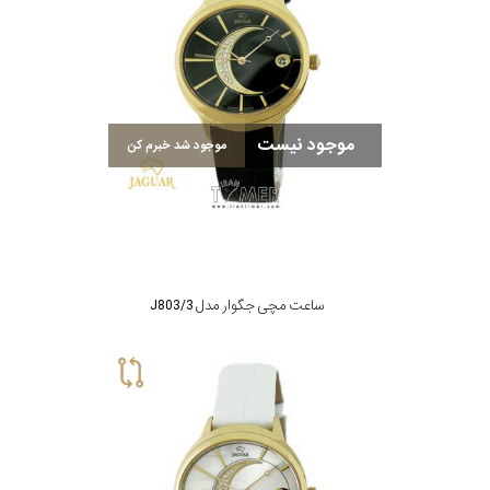
موجود نیست
موجود شد خبرم کن
ساعت مچی جگوار مدل J803/3