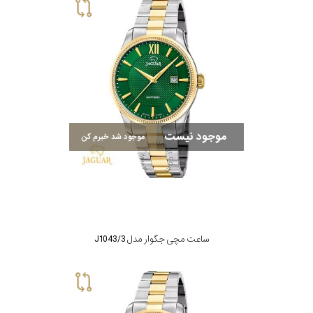
موجود نیست
موجود شد خبرم کن
ساعت مچی جگوار مدل J1043/3