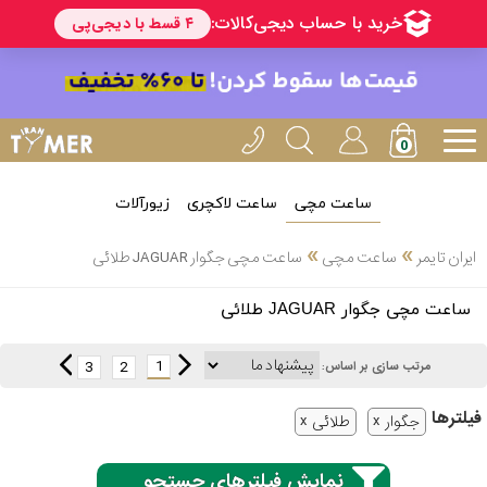
ساعت مچی
ساعت لاکچری
زیورآلات
انتخاب
»
»
ایران تایمر
ساعت مچی
ساعت مچی جگوار JAGUAR طلائی
بین 3
ارسال
ساعت مچی جگوار JAGUAR طلائی
عدد
سریع
برند
1
3
2
مرتب سازی بر اساس:
3
کاسیو
فیلتر‌ها
ساعته
جگوار
طلائی
نمایش فیلترهای جستجو
سیکو