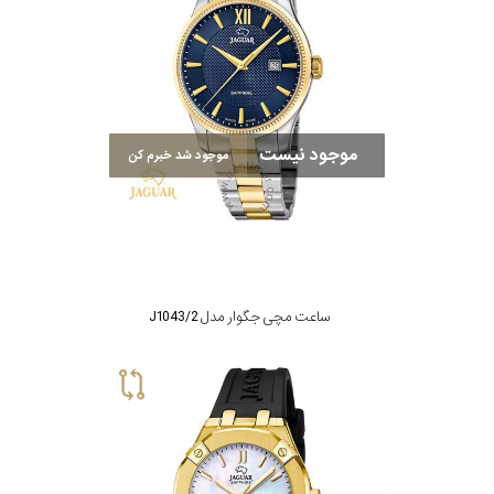
موجود نیست
موجود شد خبرم کن
ساعت مچی جگوار مدل J1043/2