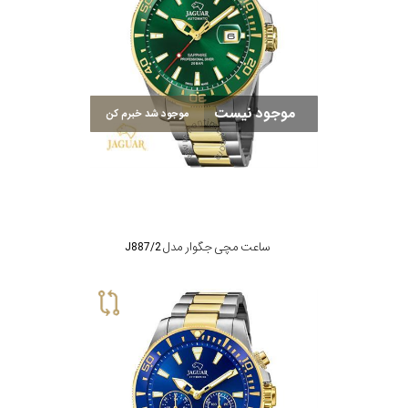
در
برابر
آب
موجود نیست
موجود شد خبرم کن
شکل
قاب
ویژگی
ساعت مچی جگوار مدل J887/2
نوع
موتور
رنگ
بکار
طلائی