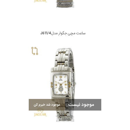
ساعت مچی جگوار مدل J611/4
موجود نیست
موجود شد خبرم کن