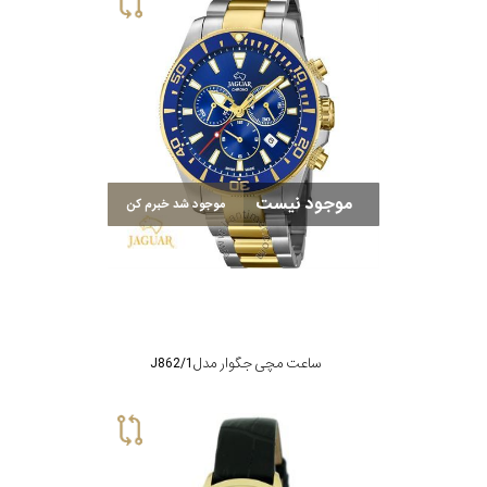
موجود نیست
موجود شد خبرم کن
ساعت مچی جگوار مدل J862/1