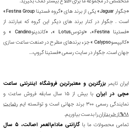
متخصص در مجموعه ما برای اطلاع بیشتر کمک بگیرید.
«جگوار Jaguar» یکی از برند های «گروه فستینا Festina Group»
است . جگوار در کنار برند های دیگر این گروه که عبارتند از
«فستینا Festina»، «لوتوسLotus »، «کاندینوCandino » و
«کالیپسوCalypso » جزء برندهای مطرح در صنعت ساعت سازی
جهان است. جگوار در سایت رسمی «فستینا گروپ...
ایران تایمر
بزرگترین و معتبرترین فروشگاه اینترنتی
ساعت
مچی
در ایران
با بیش از ۱۵ سال سابقه فروش ساعت و
نمایندگی رسمی ۳۰۰ برند جهانی است و توانسته ایم
رضایت
۹۸% از خریداران
را بدست بیاوریم.
تمامی محصولات ما با
گارانتی مادام‌العمر اصالت، ۵ سال