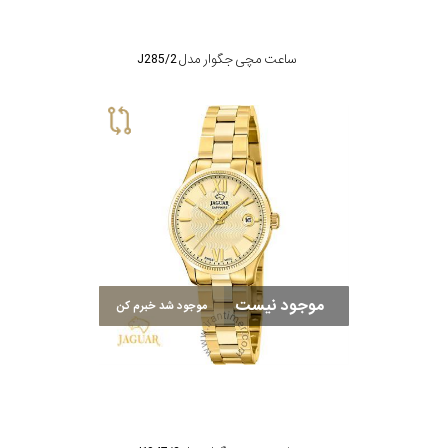
ساعت مچی جگوار مدل J285/2
موجود نیست
موجود شد خبرم کن