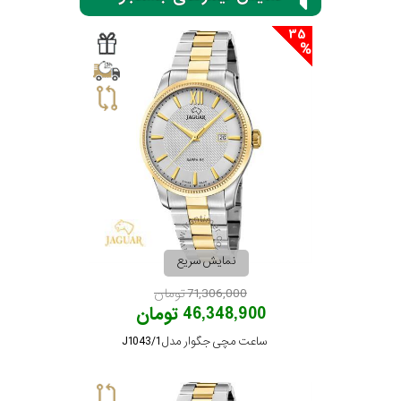
35
سیتیزن
اورینت
کاتر
پیلار
نمایش سریع
جگوار
71,306,000 تومان
46,348,900 تومان
جنسیت
لیکوپر
ساعت مچی جگوار مدل J1043/1
استایل
آدیداس