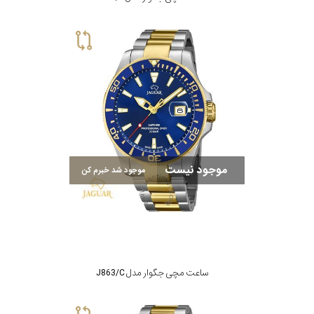
موجود نیست
موجود شد خبرم کن
ساعت مچی جگوار مدل J863/C