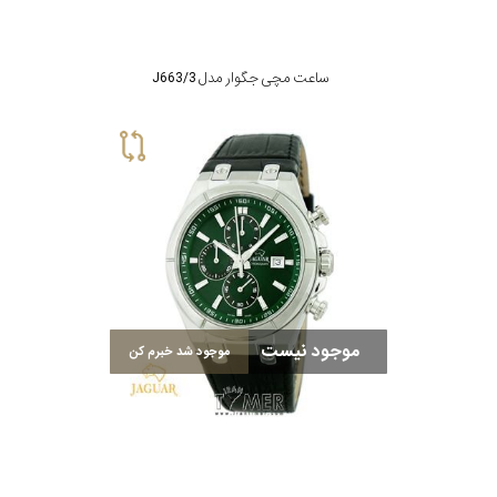
ساعت مچی جگوار مدل J663/3
موجود نیست
موجود شد خبرم کن