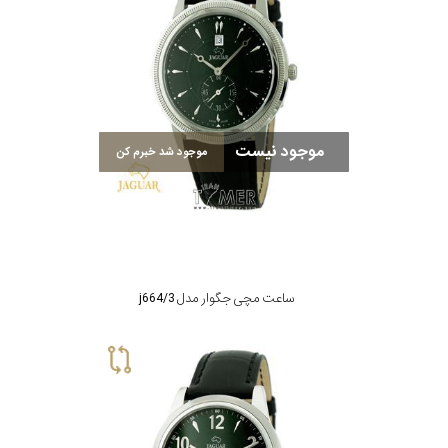
موجود نیست
موجود شد خبرم کن
ساعت مچی جگوار مدل j664/3