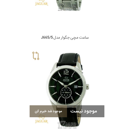
ساعت مچی جگوار مدل J665/5
موجود نیست
موجود شد خبرم کن