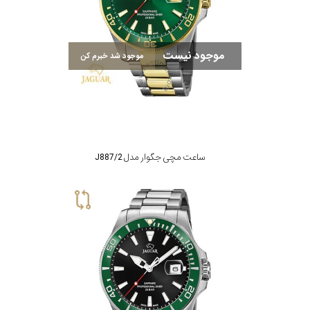
در
برابر
موجود نیست
آب
موجود شد خبرم کن
شکل
قاب
ساعت مچی جگوار مدل J887/2
ویژگی
نوع
موتور
رنگ
بکار
سبز