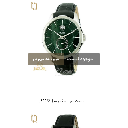
موجود نیست
موجود شد خبرم کن
ساعت مچی جگوار مدل j682/2