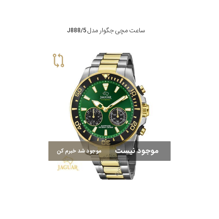
ساعت مچی جگوار مدل J888/5
موجود نیست
موجود شد خبرم کن