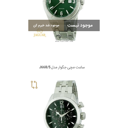
موجود نیست
موجود شد خبرم کن
ساعت مچی جگوار مدل J668/5