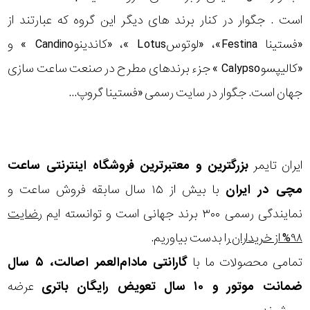
است . جگوار در کنار برند های دیگر این گروه که عبارتند از
«فستینا Festina»، «لوتوسLotus »، «کاندینوCandino » و
«کالیپسوCalypso » جزء برندهای مطرح در صنعت ساعت سازی
جهان است. جگوار در سایت رسمی «فستینا گروپ...
ایران تایمر
بزرگترین و معتبرترین فروشگاه اینترنتی
ساعت
مچی
در ایران
با بیش از ۱۵ سال سابقه فروش ساعت و
نمایندگی رسمی ۳۰۰ برند جهانی است و توانسته ایم
رضایت
۹۸% از خریداران
را بدست بیاوریم.
تمامی محصولات ما با
گارانتی مادام‌العمر اصالت، ۵ سال
ضمانت موتور و ۱۰ سال تعویض رایگان باتری
عرضه