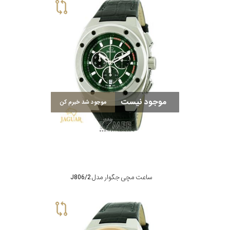
موجود نیست
موجود شد خبرم کن
ساعت مچی جگوار مدل J806/2