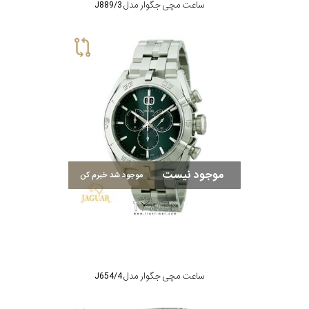
ساعت مچی جگوار مدل J889/3
موجود نیست
موجود شد خبرم کن
ساعت مچی جگوار مدل J654/4