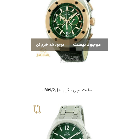
موجود نیست
موجود شد خبرم کن
ساعت مچی جگوار مدل J809/2