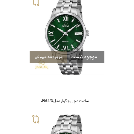
سیتیزن
اورینت
موجود نیست
موجود شد خبرم کن
کاتر
پیلار
جگوار
ساعت مچی جگوار مدل J964/3
جنسیت
لیکوپر
استایل
آدیداس