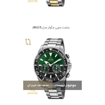
جنس
بند
ساعت مچی جگوار مدل J862/5
موجود نیست
موجود شد خبرم کن