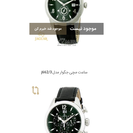
موجود نیست
موجود شد خبرم کن
ساعت مچی جگوار مدل j662/3