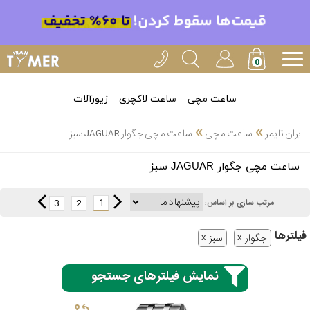
ساعت مچی
ساعت لاکچری
زیورآلات
»
»
ایران تایمر
ساعت مچی
ساعت مچی جگوار JAGUAR سبز
انتخاب
ساعت مچی جگوار JAGUAR سبز
بین 3
ارسال
عدد
1
3
2
مرتب سازی بر اساس:
سریع
برند
فیلتر‌ها
جگوار
سبز
3
کاسیو
ساعته
نمایش فیلترهای جستجو
سیکو