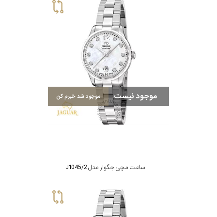
موجود نیست
موجود شد خبرم کن
ساعت مچی جگوار مدل J1045/2