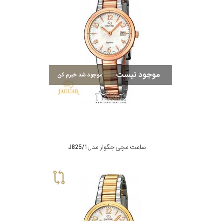
موجود نیست
موجود شد خبرم کن
ساعت مچی جگوار مدل J825/1