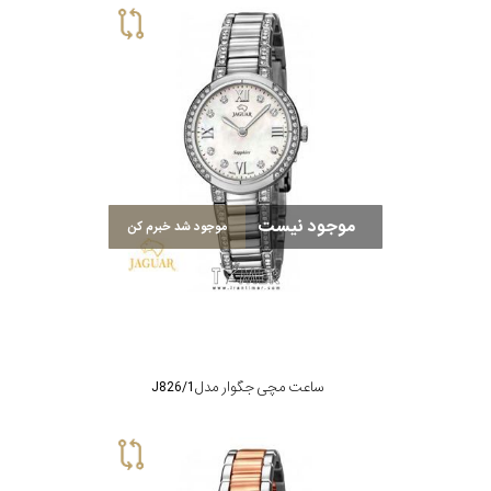
موجود نیست
موجود شد خبرم کن
ساعت مچی جگوار مدل J826/1