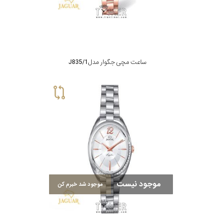
ساعت مچی جگوار مدل J835/1
موجود نیست
موجود شد خبرم کن