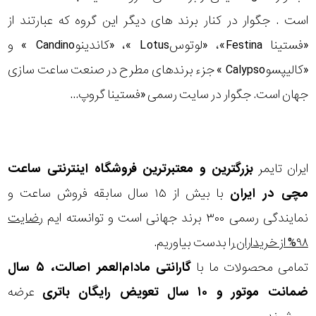
است . جگوار در کنار برند های دیگر این گروه که عبارتند از
«فستینا Festina»، «لوتوسLotus »، «کاندینوCandino » و
«کالیپسوCalypso » جزء برندهای مطرح در صنعت ساعت سازی
جهان است. جگوار در سایت رسمی «فستینا گروپ...
ایران تایمر
بزرگترین و معتبرترین فروشگاه اینترنتی
ساعت
مچی
در ایران
با بیش از ۱۵ سال سابقه فروش ساعت و
نمایندگی رسمی ۳۰۰ برند جهانی است و توانسته ایم
رضایت
۹۸% از خریداران
را بدست بیاوریم.
تمامی محصولات ما با
گارانتی مادام‌العمر اصالت، ۵ سال
ضمانت موتور و ۱۰ سال تعویض رایگان باتری
عرضه