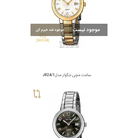
موجود نیست
موجود شد خبرم کن
ساعت مچی جگوار مدل J824/1