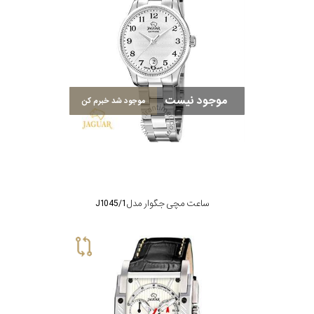
موجود نیست
موجود شد خبرم کن
ساعت مچی جگوار مدل J1045/1