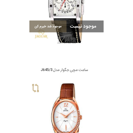
موجود نیست
موجود شد خبرم کن
ساعت مچی جگوار مدل J645/3