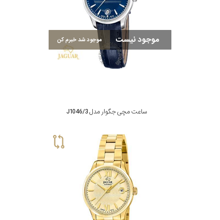
در
برابر
موجود نیست
موجود شد خبرم کن
آب
شکل
قاب
ساعت مچی جگوار مدل J1046/3
ویژگی
نوع
موتور
رنگ
بکار