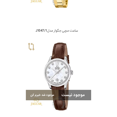
جنس
بند
ساعت مچی جگوار مدل J1047/1
موجود نیست
موجود شد خبرم کن