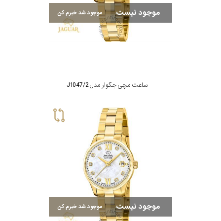
موجود نیست
موجود شد خبرم کن
رفته
در
ساعت
جنس
ساعت مچی جگوار مدل J1047/2
بکاررفته
اصالت
کشور
برند
تقویم
موجود نیست
موجود شد خبرم کن