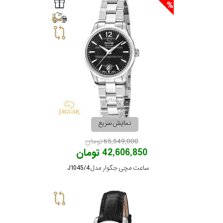
سیتیزن
اورینت
کاتر
پیلار
نمایش سریع
65,549,000 تومان
جگوار
42,606,850 تومان
ساعت مچی جگوار مدل J1045/4
جنسیت
لیکوپر
استایل
آدیداس