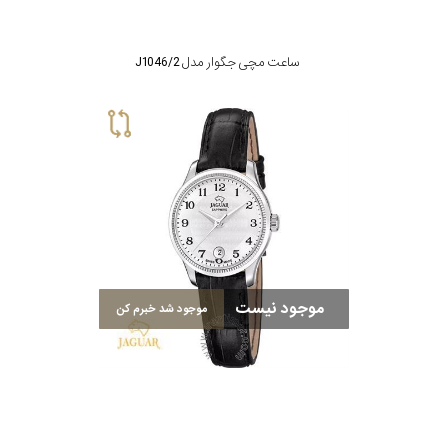
ساعت مچی جگوار مدل J1046/2
موجود نیست
موجود شد خبرم کن