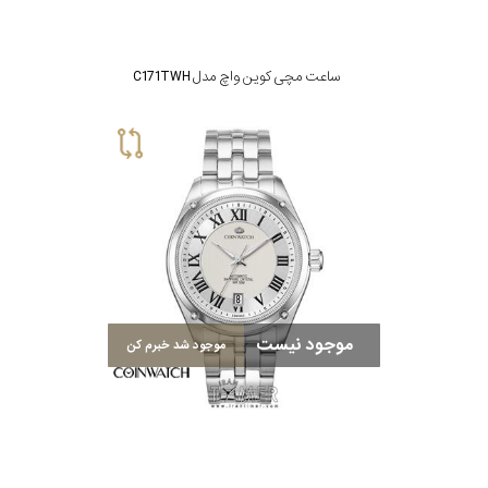
ساعت مچی کوین واچ مدل C171TWH
موجود نیست
موجود شد خبرم کن