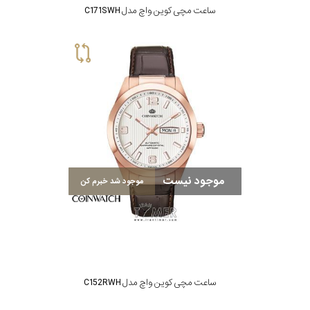
ساعت مچی کوین واچ مدل C171SWH
موجود نیست
موجود شد خبرم کن
ساعت مچی کوین واچ مدل C152RWH