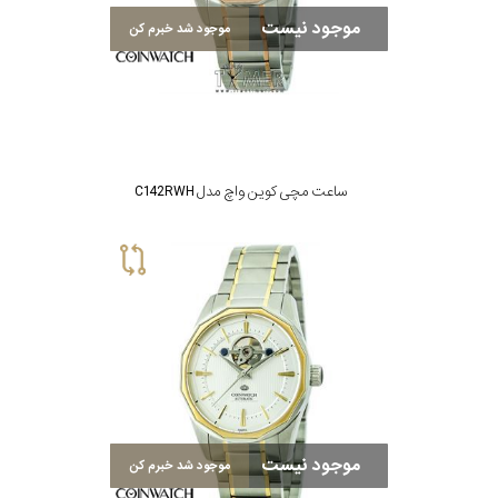
موجود نیست
موجود شد خبرم کن
رنگ
بکار
رفته
در
ساعت مچی کوین واچ مدل C142RWH
ساعت
جنس
بکاررفته
اصالت
کشور
موجود نیست
موجود شد خبرم کن
برند