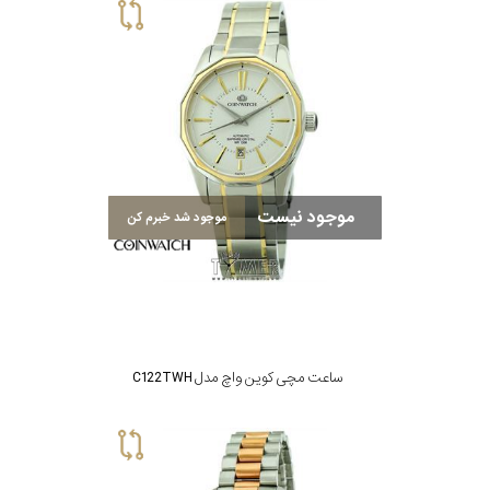
موجود نیست
موجود شد خبرم کن
ساعت مچی کوین واچ مدل C122TWH