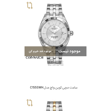
موجود نیست
موجود شد خبرم کن
ساعت مچی کوین واچ مدل C155SWH