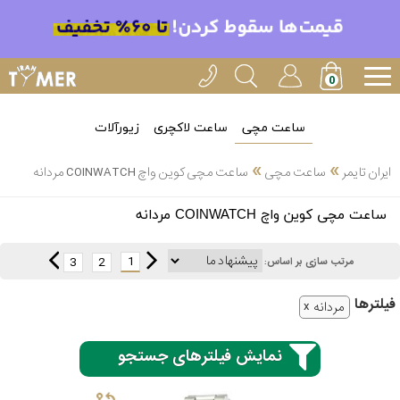
ساعت مچی
ساعت لاکچری
زیورآلات
»
»
ایران تایمر
ساعت مچی
ساعت مچی کوین واچ COINWATCH مردانه
انتخاب
ساعت مچی کوین واچ COINWATCH مردانه
بین 3
ارسال
عدد
1
3
2
مرتب سازی بر اساس:
سریع
برند
فیلتر‌ها
مردانه
3
کاسیو
ساعته
نمایش فیلترهای جستجو
سیکو