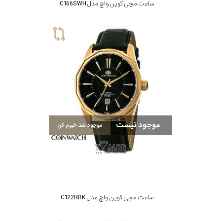
ساعت مچی کوین واچ مدل C166SWH
موجود نیست
موجود شد خبرم کن
ساعت مچی کوین واچ مدل C122RBK