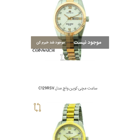
بیشتر...
استایل
متی
تیسوت
رده
موجود نیست
موجود شد خبرم کن
مازراتی
محدوده
عرض
نمایش
بیشتر...
قاب
ساعت مچی کوین واچ مدل C129RSV
طرح
بند
طرح
صفحه