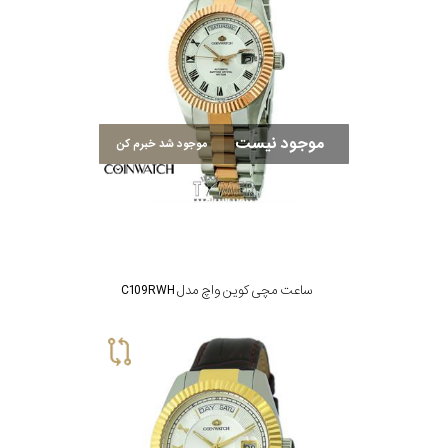
موجود نیست
موجود شد خبرم کن
ساعت مچی کوین واچ مدل C109RWH