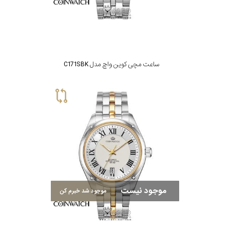
ساعت مچی کوین واچ مدل C171SBK
موجود نیست
موجود شد خبرم کن