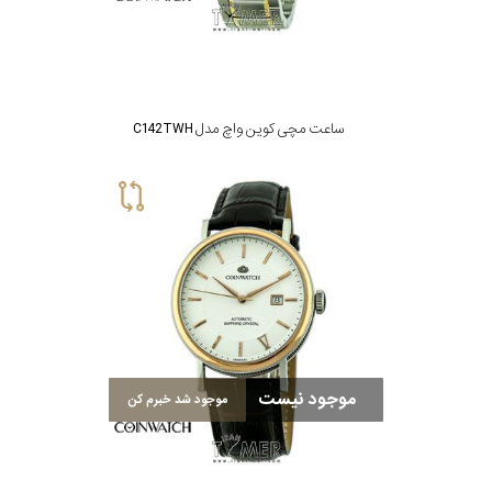
تقویم
جنس
ساعت مچی کوین واچ مدل C142TWH
بند
موجود نیست
موجود شد خبرم کن