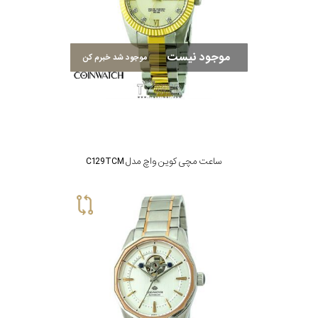
مقاوم
موجود نیست
موجود شد خبرم کن
در
برابر
آب
شکل
ساعت مچی کوین واچ مدل C129TCM
قاب
ویژگی
نوع
موتور