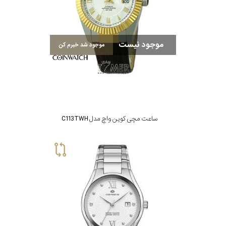
موجود نیست
موجود شد خبرم کن
ساعت مچی کوین واچ مدل C113TWH