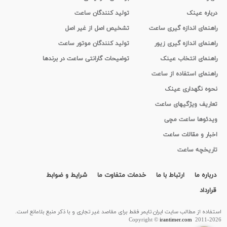
درباره عینک
تولید کنندگان ساعت
راهنمای اندازه گیری ساعت
تشخیص اصل از غیر اصل
راهنمای اندازه گیری زیور
تولید کنندگان موتور ساعت
راهنمای انتخاب عینک
توضیحات گارانتی ساعت در برندها
راهنمای استفاده از ساعت
نحوه نگهداری عینک
تعاریف ویژگیهای ساعت
ویدئوها ساعت مچی
اخبار و مقالات ساعت
تاریخچه ساعت
درباره ما
ارتباط با ما
خدمات متفاوت ما
شرایط و ضوابط
قرارداد
استفاده از مطالب سايت ایران تایمر فقط برای مقاصد غیر تجاری و با ذکر منبع بلامانع است.
Copyright ©
irantimer.com
2011-2026