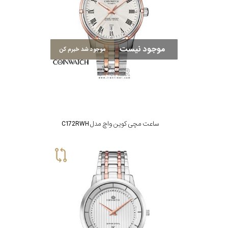
موجود نیست
موجود شد خبرم کن
ساعت مچی کوین واچ مدل C172RWH