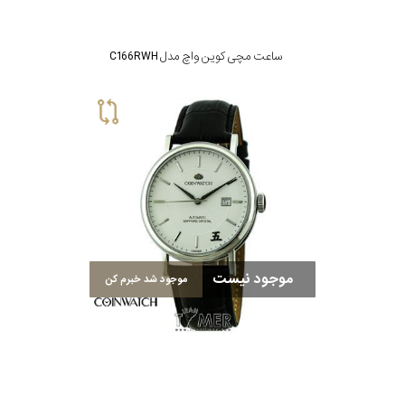
ساعت مچی کوین واچ مدل C166RWH
موجود نیست
موجود شد خبرم کن