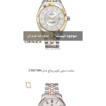
موجود نیست
موجود شد خبرم کن
ساعت مچی کوین واچ مدل C155TWH