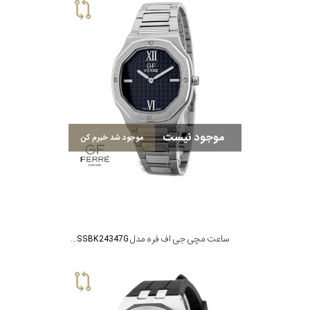
موجود نیست
موجود شد خبرم کن
ساعت مچی جی اف فره مدل GFSSBK24347G