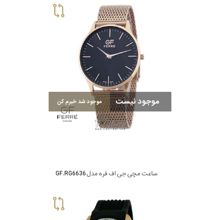
موجود نیست
موجود شد خبرم کن
ساعت مچی جی اف فره مدل GF.RG6636