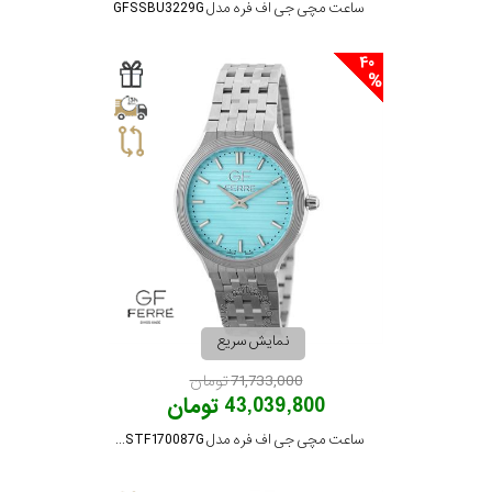
ساعت مچی جی اف فره مدل GFSSBU3229G
40
نمایش سریع
71,733,000 تومان
43,039,800 تومان
ساعت مچی جی اف فره مدل GFSSTF170087G