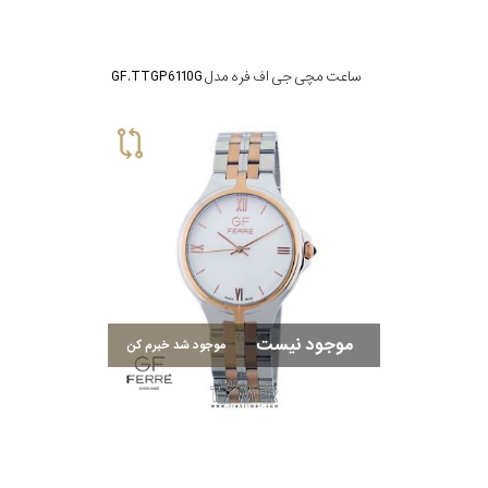
ساعت مچی جی اف فره مدل GF.TTGP6110G
موجود نیست
موجود شد خبرم کن