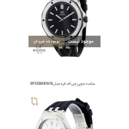
موجود نیست
موجود شد خبرم کن
ساعت مچی جی اف فره مدل GFSSBK8161G