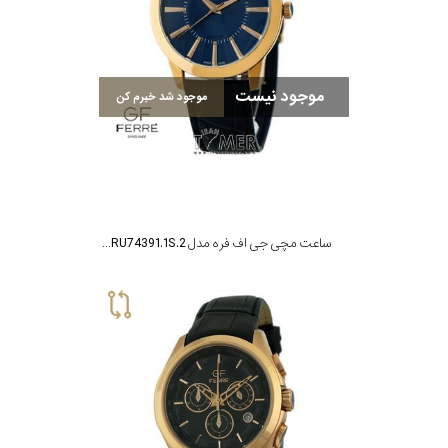
موجود نیست
موجود شد خبرم کن
ساعت مچی جی اف فره مدل GF.RU74391.1S.2