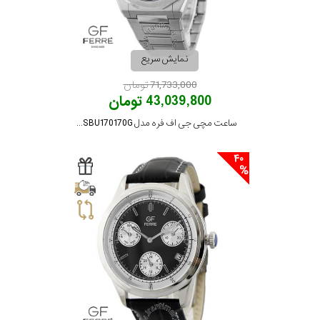
رنگ
بکار
نمایش سریع
رفته
71,733,000 تومان
43,039,800 تومان
در
ساعت مچی جی اف فره مدل GFSSBU170170G
ساعت
40
جنس
بکاررفته
اصالت
کشور
برند