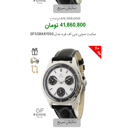
نمایش سریع
تقویم
69,768,000 تومان
41,860,800 تومان
جنس
ساعت مچی جی اف فره مدل GFSSBK8155G
بند
40
نمایش سریع