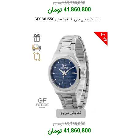
69,768,000 تومان
41,860,800 تومان
ساعت مچی جی اف فره مدل GFSS8155G
40
نمایش سریع
69,768,000 تومان
41,860,800 تومان