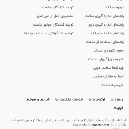
درباره عینک
تولید کنندگان ساعت
راهنمای اندازه گیری ساعت
تشخیص اصل از غیر اصل
راهنمای اندازه گیری زیور
تولید کنندگان موتور ساعت
راهنمای انتخاب عینک
توضیحات گارانتی ساعت در برندها
راهنمای استفاده از ساعت
نحوه نگهداری عینک
تعاریف ویژگیهای ساعت
ویدئوها ساعت مچی
اخبار و مقالات ساعت
تاریخچه ساعت
درباره ما
ارتباط با ما
خدمات متفاوت ما
شرایط و ضوابط
قرارداد
استفاده از مطالب سايت ایران تایمر فقط برای مقاصد غیر تجاری و با ذکر منبع بلامانع است.
Copyright ©
irantimer.com
2011-2026