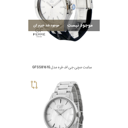
موجود نیست
موجود شد خبرم کن
ساعت مچی جی اف فره مدل GFSS8161G