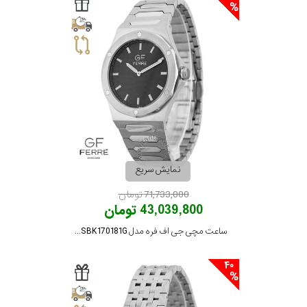
سیتیزن
اورینت
کاتر
پیلار
نمایش سریع
71,733,000 تومان
جگوار
43,039,800 تومان
ساعت مچی جی اف فره مدل GFSSBK170181G
جنسیت
لیکوپر
40
مردانه
نمایش
آدیداس