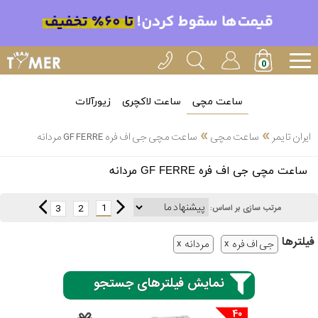
ساعت مچی
ساعت لاکچری
زیورآلات
»
»
ایران تایمر
ساعت مچی
ساعت مچی جی اف فره GF FERRE مردانه
انتخاب
ساعت مچی جی اف فره GF FERRE مردانه
بین 3
ارسال
عدد
1
3
2
مرتب سازی بر اساس:
سریع
برند
فیلتر‌ها
جی اف فره
مردانه
3
کاسیو
ساعته
نمایش فیلترهای جستجو
40
سیکو