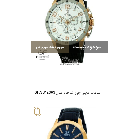
موجود نیست
موجود شد خبرم کن
ساعت مچی جی اف فره مدل GF.SS12303