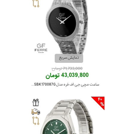
بیشتر...
استایل
متی
تیسوت
رده
جی
اف
محدوده
فره
نمایش سریع
عرض
نمایش
71,733,000 تومان
بیشتر...
43,039,800 تومان
قاب
ساعت مچی جی اف فره مدل GFSSBK170087G
طرح
40
بند
طرح
صفحه