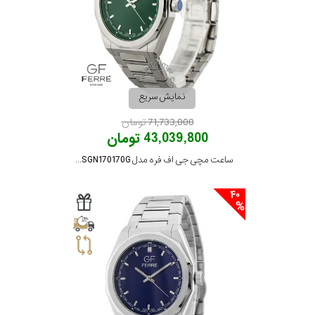
مقاوم
در
برابر
نمایش سریع
آب
71,733,000 تومان
43,039,800 تومان
شکل
ساعت مچی جی اف فره مدل GFSSGN170170G
قاب
40
ویژگی
نوع
موتور