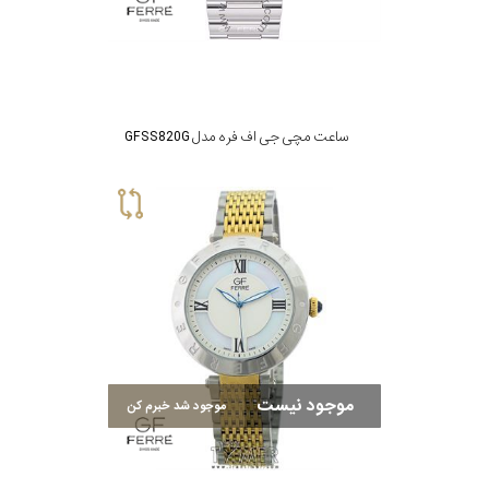
ساعت مچی جی اف فره مدل GFSS820G
موجود نیست
موجود شد خبرم کن