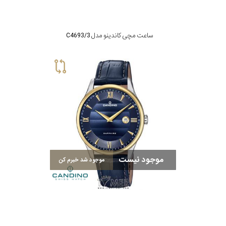
ساعت مچی کاندینو مدل C4693/3
موجود نیست
موجود شد خبرم کن