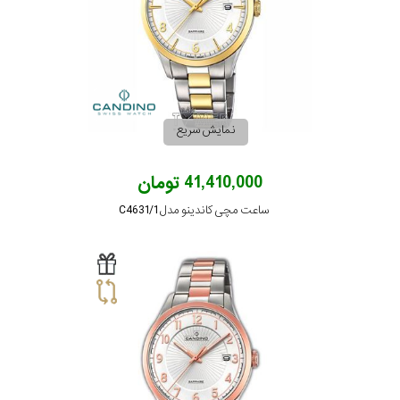
نمایش سریع
41,410,000 تومان
ساعت مچی کاندینو مدل C4631/1