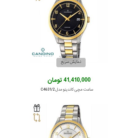
نمایش سریع
41,410,000 تومان
ساعت مچی کاندینو مدل C4631/2