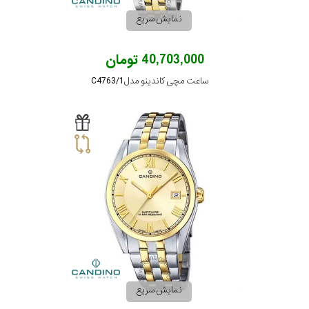
نمایش سریع
تقویم
40,703,000 تومان
جنس
ساعت مچی کاندینو مدل C4763/1
بند
نمایش سریع