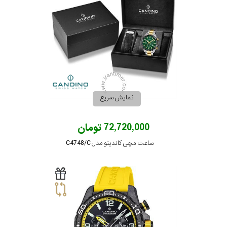
بیشتر...
استایل
متی
تیسوت
رده
کاندینو
محدوده
نمایش سریع
عرض
نمایش
بیشتر...
72,720,000 تومان
قاب
ساعت مچی کاندینو مدل C4748/C
طرح
بند
طرح
صفحه