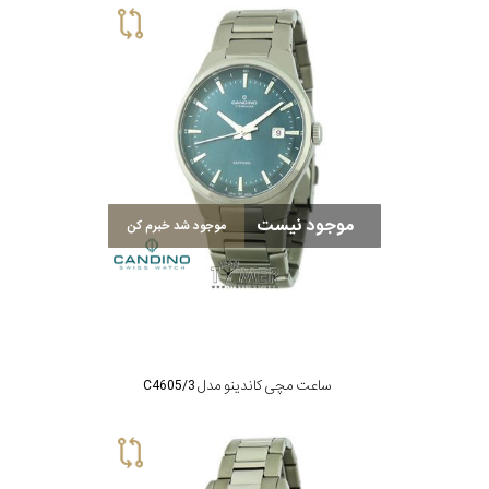
موجود نیست
موجود شد خبرم کن
ساعت مچی کاندینو مدل C4605/3