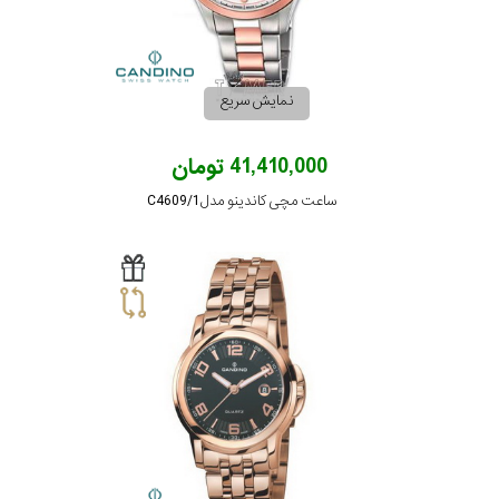
نمایش سریع
41,410,000 تومان
ساعت مچی کاندینو مدل C4609/1