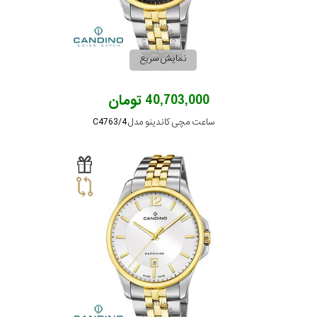
رنگ
بکار
نمایش سریع
رفته
40,703,000 تومان
در
ساعت مچی کاندینو مدل C4763/4
ساعت
جنس
بکاررفته
اصالت
کشور
برند