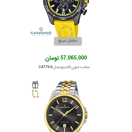
مقاوم
در
برابر
نمایش سریع
آب
57,065,000 تومان
شکل
ساعت مچی کاندینو مدل C4779/6
قاب
ویژگی
نوع
موتور