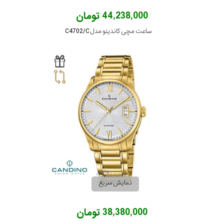
44,238,000 تومان
ساعت مچی کاندینو مدل C4702/C
نمایش سریع
38,380,000 تومان