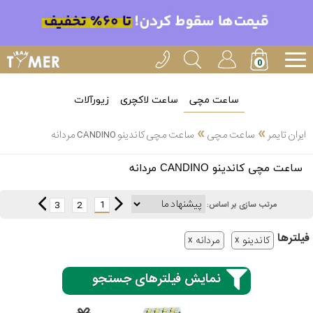
ساعت مچی
ساعت لاکچری
زیورآلات
»
»
ایران تایمر
ساعت مچی
ساعت مچی کاندینو CANDINO مردانه
انتخاب
ساعت مچی کاندینو CANDINO مردانه
بین 3
ارسال
عدد
1
3
2
مرتب سازی بر اساس:
سریع
برند
فیلتر‌ها
کاندینو
مردانه
3
کاسیو
ساعته
نمایش فیلترهای جستجو
سیکو