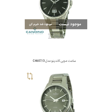
موجود نیست
موجود شد خبرم کن
ساعت مچی کاندینو مدل C4607/3