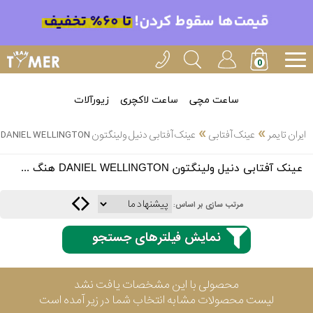
ساعت مچی
ساعت لاکچری
زیورآلات
»
»
ایران تایمر
عینک آفتابی
عینک آفتابی دنیل ولینگتون DANIEL WELLINGTON هنگ کنگ
انتخاب
عینک آفتابی دنیل ولینگتون DANIEL WELLINGTON هنگ کنگ
بین 3
ارسال
عدد
مرتب سازی بر اساس:
سریع
برند
نمایش فیلترهای جستجو
3
اسپریت
ساعته
محصولی با این مشخصات یافت نشد
لیست محصولات مشابه انتخاب شما در زیر آمده است
کنزو