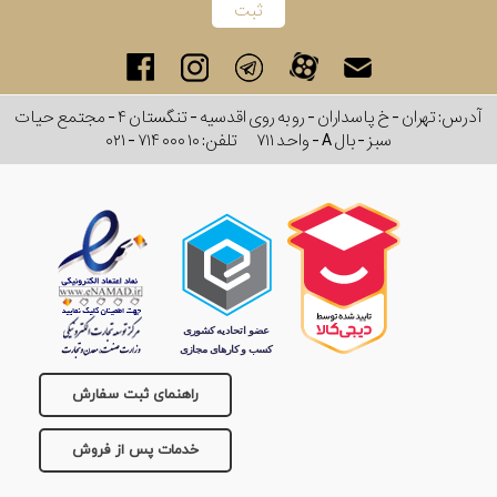
برند
جنس
آدرس: تهران - خ پاسداران - رو به روی اقدسیه - تنگستان ۴ - مجتمع حیات
عدسی
سبز - بال A - واحد ۷۱۱
تلفن:
۰۲۱ - ۷۱۴ ۰۰۰ ۱۰
رنگ
دسته
جنس
فریم
راهنمای ثبت سفارش
نوع
خدمات پس از فروش
پد