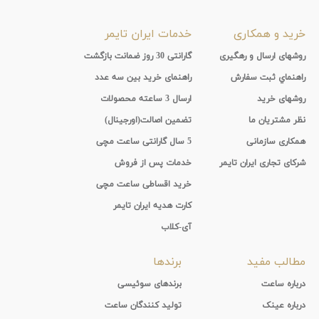
پوشش
خرید و همکاری
خدمات ایران تایمر
لنز
روشهای ارسال و رهگیری
گارانتی 30 روز ضمانت بازگشت
راهنماي ثبت سفارش
راهنمای خرید بین سه عدد
میزان
روشهای خرید
ارسال 3 ساعته محصولات
تیرگی
نظر مشتریان ما
تضمین اصالت(اورجینال)
لنز
همکاری سازمانی
5 سال گارانتی ساعت مچی
شرکای تجاری ایران تایمر
خدمات پس از فروش
میزان
خرید اقساطی ساعت مچی
یوی
کارت هدیه ایران تایمر
آی-کلاب
نوع
مطالب مفید
برندها
فریم
درباره ساعت
برندهای سوئیسی
درباره عینک
تولید کنندگان ساعت