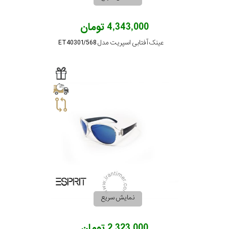
4,343,000 تومان
عینک آفتابی اسپریت مدل ET40301/568
نمایش سریع
2,323,000 تومان