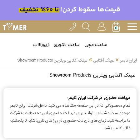
ساعت مچی
ساعت لاکچری
زیورآلات
»
»
ایران تایمر
عینک آفتابی
عینک آفتابی ویترین Showroom Products
انتخاب
عینک آفتابی ویترین Showroom Products
بین 3
ارسال
عدد
سریع
دریافت حضوری در شرکت ایران تایمر:
برند
تمام محصولاتی که در این صفحه مشاهده می کنید، داخل شرکت ایران تایمر
3
موجود است و شما می توانید برای دریافت حضوری این محصولات به شرکت
اسپریت
ساعته
ما مراجعه کنید. زمان های دریافت حضوری در روز های کاری: شنبه تا پنجشنبه
۹ الی ۱۷ می باشد.
کنزو