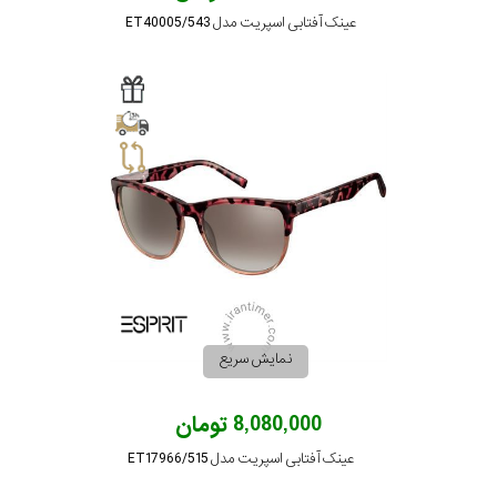
عینک آفتابی اسپریت مدل ET40005/543
سبک
رنگ
عدسی
رنگ
فریم
جنس
نمایش سریع
دسته
8,080,000 تومان
اصالت
عینک آفتابی اسپریت مدل ET17966/515
کشور