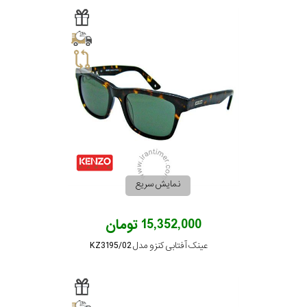
برند
جنس
عدسی
رنگ
دسته
نمایش سریع
جنس
فریم
15,352,000 تومان
عینک آفتابی کنزو مدل KZ3195/02
نوع
پد