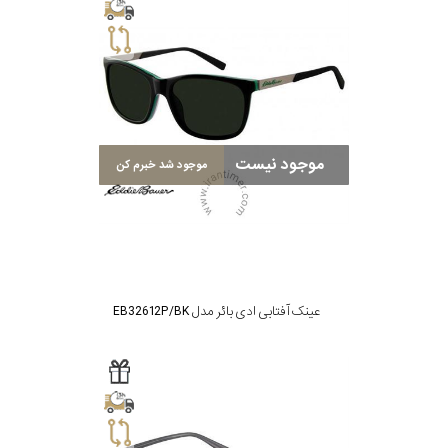
موجود نیست
موجود شد خبرم کن
عینک آفتابی ادی بائر مدل EB32612P/BK