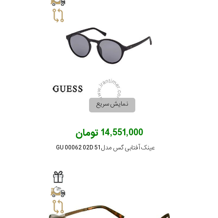
پوشش
لنز
میزان
تیرگی
لنز
نمایش سریع
میزان
14,551,000 تومان
یوی
عینک آفتابی گس مدل GU 00062 02D 51
نوع
فریم