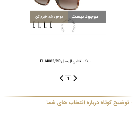
موجود نیست
موجود شد خبرم کن
عینک آفتابی ال مدل EL14882/BR
1
توضیح کوتاه درباره انتخاب های شما