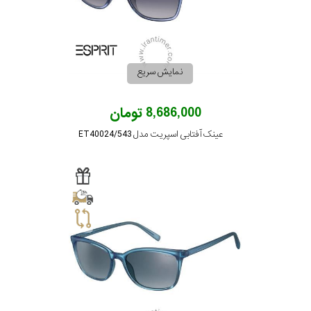
نمایش سریع
8,686,000 تومان
عینک آفتابی اسپریت مدل ET40024/543