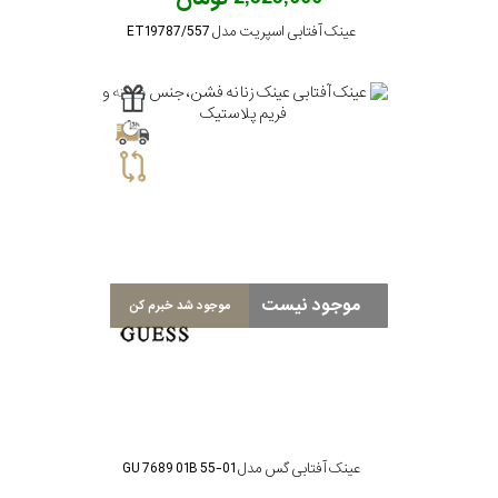
عینک آفتابی اسپریت مدل ET19787/557
موجود نیست
موجود شد خبرم کن
عینک آفتابی گس مدل GU 7689 01B 55-01