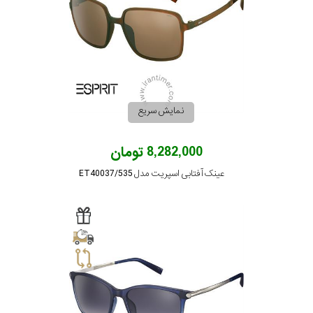
نمایش سریع
8,282,000 تومان
عینک آفتابی اسپریت مدل ET40037/535