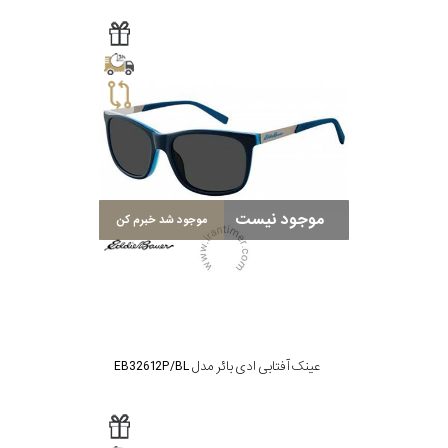
موجود نیست
موجود شد خبرم کن
عینک آفتابی ادی بائر مدل EB32612P/BL