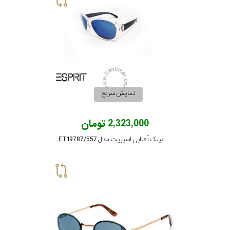
برند
جنس
عدسی
رنگ
نمایش سریع
دسته
2,323,000 تومان
جنس
عینک آفتابی اسپریت مدل ET19787/557
فریم
نوع
پد