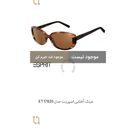
موجود نیست
موجود شد خبرم کن
عینک آفتابی اسپریت مدل ET17820