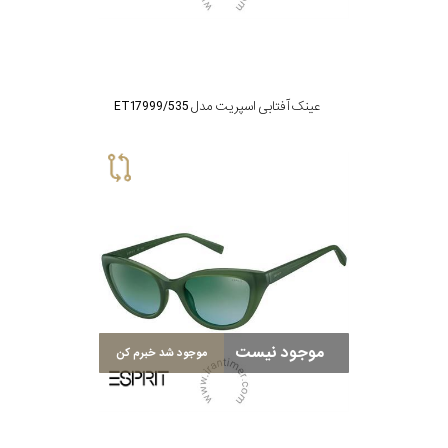
عینک آفتابی اسپریت مدل ET17999/535
موجود نیست
موجود شد خبرم کن