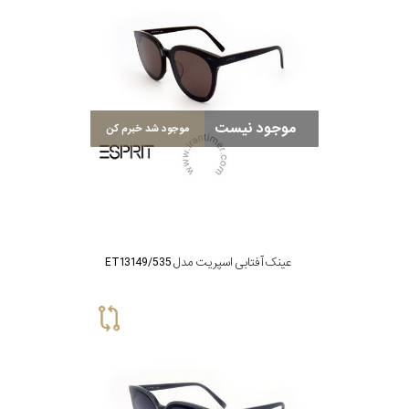
موجود نیست
موجود شد خبرم کن
عینک آفتابی اسپریت مدل ET13149/535