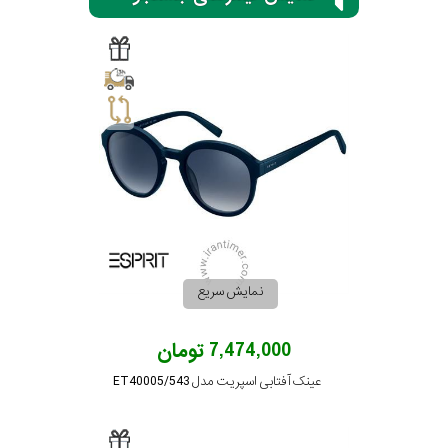
گس
جنسیت
شکل
فریم
نمایش سریع
مناسب
7,474,000 تومان
برای
مربع
عینک آفتابی اسپریت مدل ET40005/543
فرم
صورت