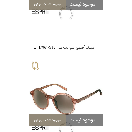
موجود نیست
موجود شد خبرم کن
عینک آفتابی اسپریت مدل ET17961/538
موجود نیست
موجود شد خبرم کن