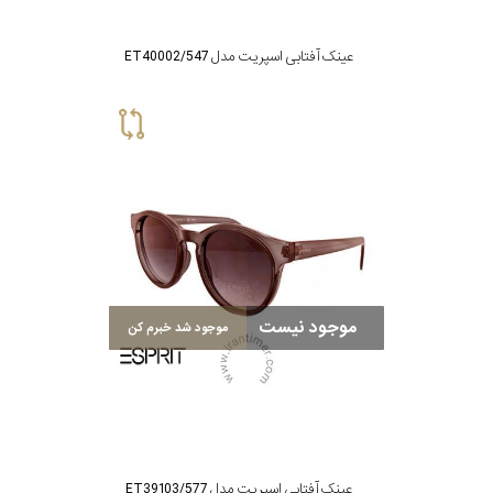
عینک آفتابی اسپریت مدل ET40002/547
موجود نیست
موجود شد خبرم کن
عینک آفتابی اسپریت مدل ET39103/577