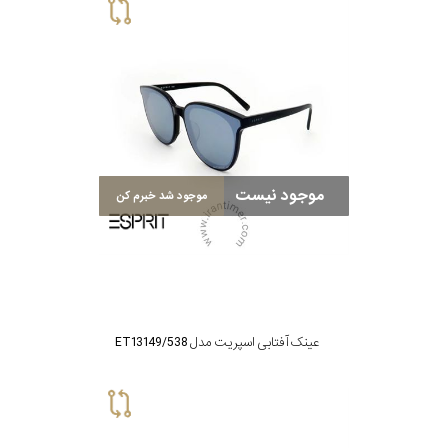
موجود نیست
موجود شد خبرم کن
عینک آفتابی اسپریت مدل ET13149/538