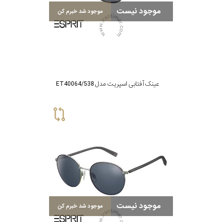
موجود نیست
موجود شد خبرم کن
عینک آفتابی اسپریت مدل ET40064/538
موجود نیست
موجود شد خبرم کن