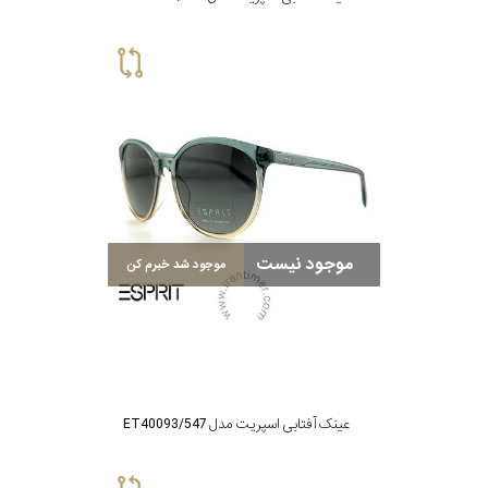
موجود نیست
موجود شد خبرم کن
عینک آفتابی اسپریت مدل ET40093/547