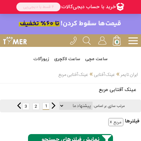
ساعت مچی
ساعت لاکچری
زیورآلات
انتخاب
»
»
ایران تایمر
عینک آفتابی
عینک آفتابی مربع
بین 3
ارسال
عینک آفتابی مربع
عدد
سریع
برند
1
3
2
مرتب سازی بر اساس:
3
اسپریت
فیلتر‌ها
ساعته
مربع
نمایش فیلترهای جستجو
کنزو