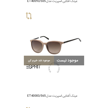
عینک آفتابی اسپریت مدل ET40093/505
موجود نیست
موجود شد خبرم کن
عینک آفتابی اسپریت مدل ET40083/565