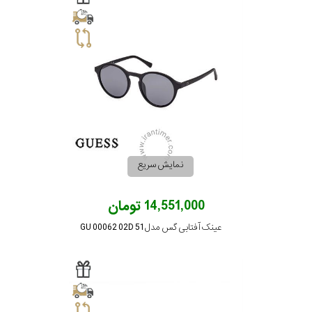
سبک
رنگ
عدسی
رنگ
نمایش سریع
فریم
14,551,000 تومان
جنس
عینک آفتابی گس مدل GU 00062 02D 51
دسته
اصالت
کشور