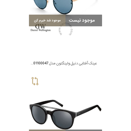
پوشش
لنز
موجود نیست
موجود شد خبرم کن
میزان
تیرگی
لنز
عینک آفتابی دنیل ولینگتون مدل DW01100047
میزان
یوی
نوع
فریم