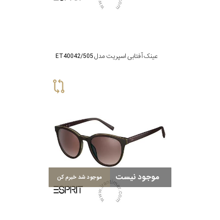
عینک آفتابی اسپریت مدل ET40042/505
موجود نیست
موجود شد خبرم کن