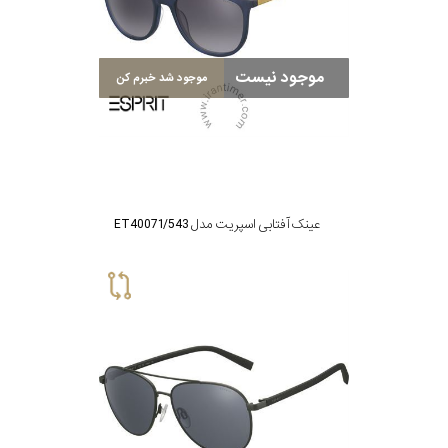
موجود نیست
موجود شد خبرم کن
عینک آفتابی اسپریت مدل ET40071/543