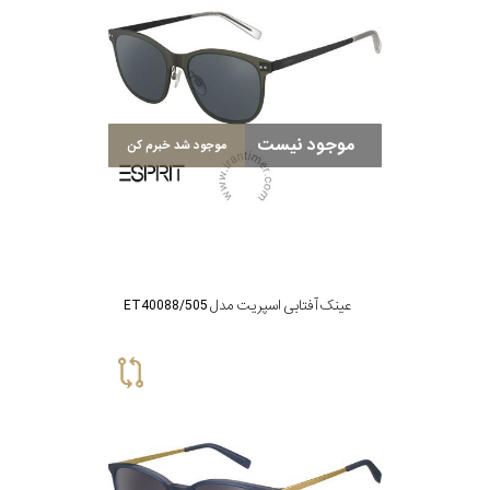
موجود نیست
موجود شد خبرم کن
عینک آفتابی اسپریت مدل ET40088/505