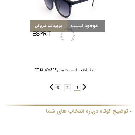
موجود نیست
موجود شد خبرم کن
عینک آفتابی اسپریت مدل ET13149/505
1
3
2
توضیح کوتاه درباره انتخاب های شما