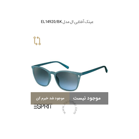
عینک آفتابی ال مدل EL14920/BK
موجود نیست
موجود شد خبرم کن