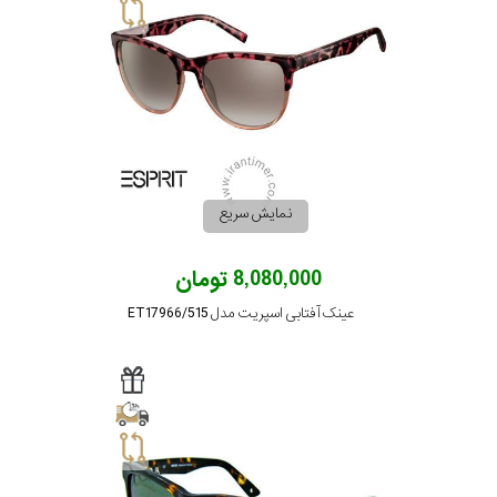
صورت
سبک
رنگ
عدسی
نمایش سریع
رنگ
8,080,000 تومان
فریم
عینک آفتابی اسپریت مدل ET17966/515
جنس
دسته
اصالت