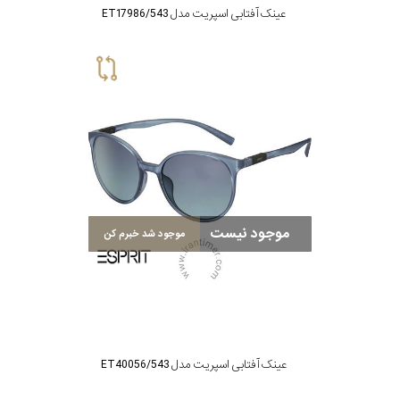
عینک آفتابی اسپریت مدل ET17986/543
موجود نیست
موجود شد خبرم کن
عینک آفتابی اسپریت مدل ET40056/543