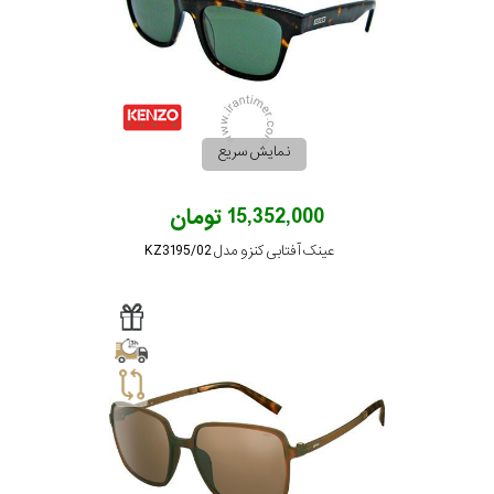
کشور
برند
جنس
نمایش سریع
عدسی
15,352,000 تومان
رنگ
عینک آفتابی کنزو مدل KZ3195/02
دسته
جنس
فریم
نوع
پد