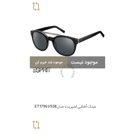
موجود نیست
موجود شد خبرم کن
عینک آفتابی اسپریت مدل ET17961/538