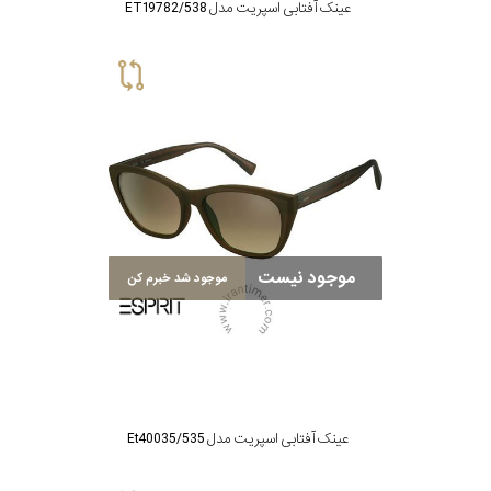
عینک آفتابی اسپریت مدل ET19782/538
موجود نیست
موجود شد خبرم کن
عینک آفتابی اسپریت مدل Et40035/535