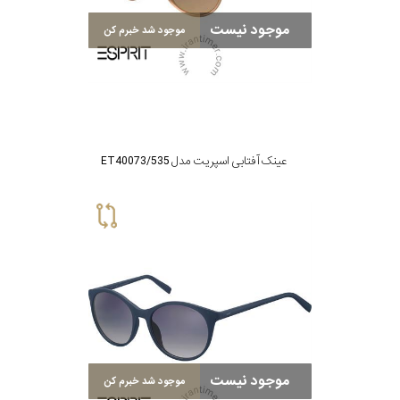
موجود نیست
موجود شد خبرم کن
عینک آفتابی اسپریت مدل ET40073/535
موجود نیست
موجود شد خبرم کن