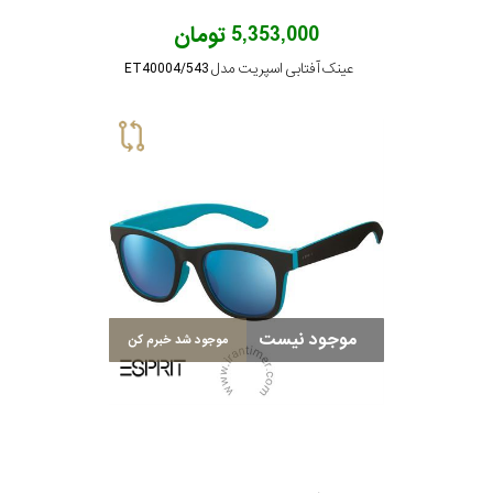
5,353,000 تومان
عینک آفتابی اسپریت مدل ET40004/543
موجود نیست
موجود شد خبرم کن