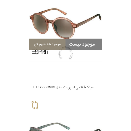
موجود نیست
موجود شد خبرم کن
عینک آفتابی اسپریت مدل ET17999/535