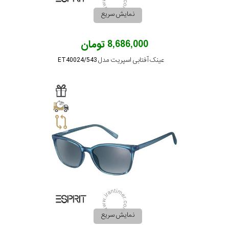
نمایش سریع
8,686,000 تومان
عینک آفتابی اسپریت مدل ET40024/543
نمایش سریع