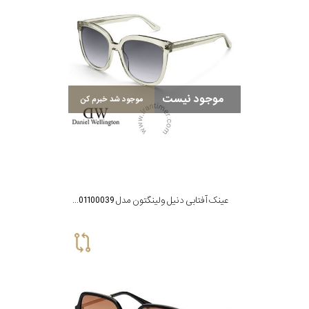
موجود نیست
موجود شد خبرم کن
عینک آفتابی دنیل ولینگتون مدل DW01100039