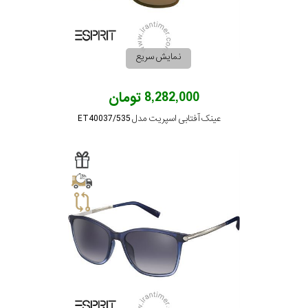
پوشش
نمایش سریع
لنز
8,282,000 تومان
میزان
عینک آفتابی اسپریت مدل ET40037/535
تیرگی
لنز
میزان
یوی
نوع
فریم