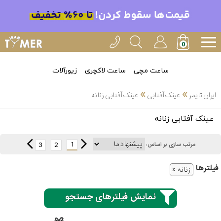
ساعت مچی
ساعت لاکچری
زیورآلات
»
»
ایران تایمر
عینک آفتابی
عینک آفتابی زنانه
انتخاب
عینک آفتابی زنانه
بین 3
ارسال
عدد
1
3
2
مرتب سازی بر اساس:
سریع
برند
فیلتر‌ها
زنانه
3
اسپریت
ساعته
نمایش فیلترهای جستجو
کنزو