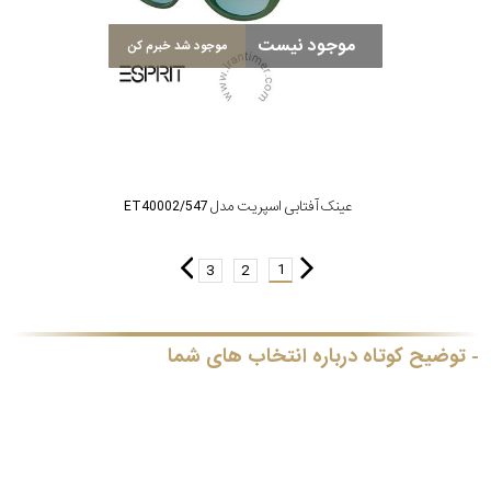
موجود نیست
موجود شد خبرم کن
عینک آفتابی اسپریت مدل ET40002/547
1
3
2
توضیح کوتاه درباره انتخاب های شما