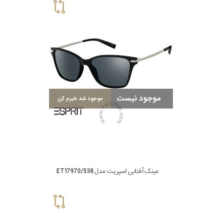
موجود نیست
موجود شد خبرم کن
عینک آفتابی اسپریت مدل ET17970/538