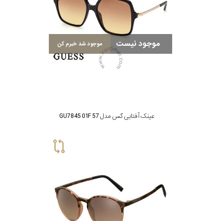
موجود نیست
موجود شد خبرم کن
عینک آفتابی گس مدل GU7845 01F 57