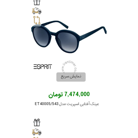
گس
جنسیت
زنانه
نمایش سریع
شکل
فریم
7,474,000 تومان
عینک آفتابی اسپریت مدل ET40005/543
مناسب
برای
فرم