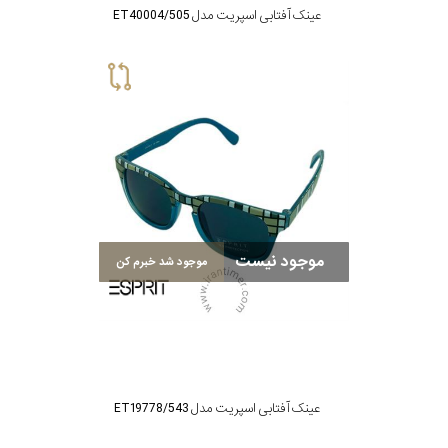
عینک آفتابی اسپریت مدل ET40004/505
موجود نیست
موجود شد خبرم کن
عینک آفتابی اسپریت مدل ET19778/543