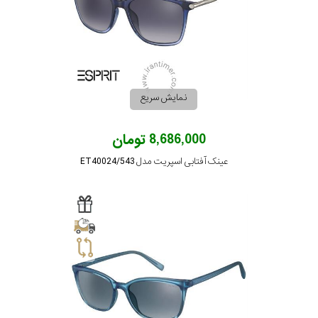
برند
جنس
عدسی
نمایش سریع
رنگ
8,686,000 تومان
دسته
عینک آفتابی اسپریت مدل ET40024/543
جنس
فریم
نوع
پد