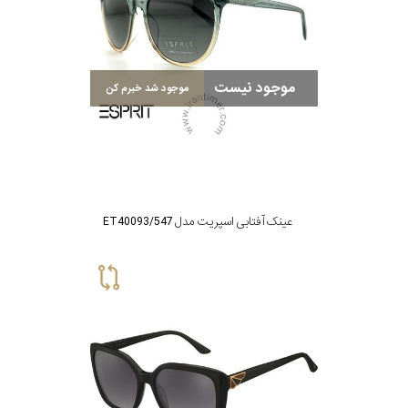
موجود نیست
موجود شد خبرم کن
عینک آفتابی اسپریت مدل ET40093/547