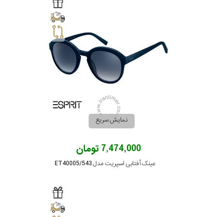
گس
جنسیت
شکل
نمایش سریع
فریم
7,474,000 تومان
مناسب
عینک آفتابی اسپریت مدل ET40005/543
برای
فرم
صورت