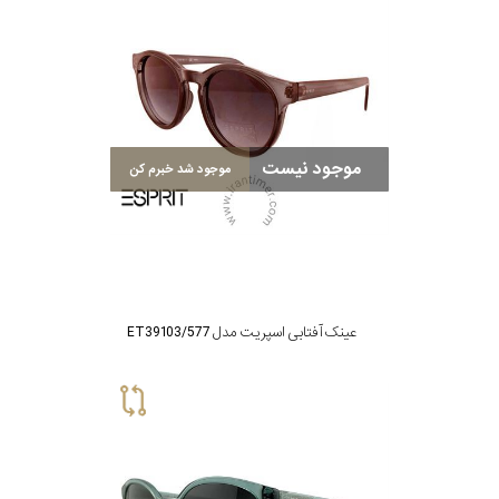
موجود نیست
موجود شد خبرم کن
عینک آفتابی اسپریت مدل ET39103/577