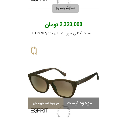
نمایش سریع
2,323,000 تومان
عینک آفتابی اسپریت مدل ET19787/557
موجود نیست
موجود شد خبرم کن