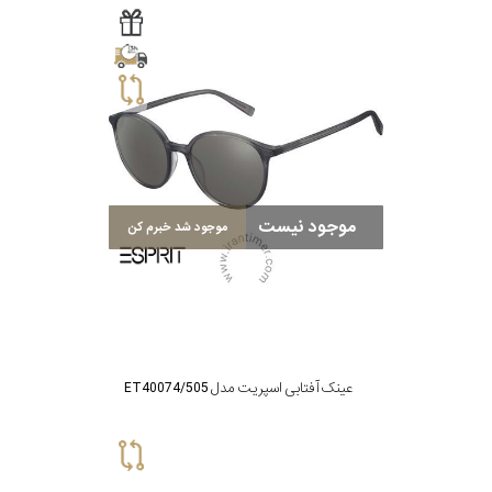
موجود نیست
موجود شد خبرم کن
عینک آفتابی اسپریت مدل ET40074/505