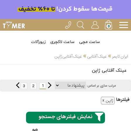
ساعت مچی
ساعت لاکچری
زیورآلات
»
»
ایران تایمر
عینک آفتابی
عینک آفتابی ژاپن
انتخاب
عینک آفتابی ژاپن
بین 3
ارسال
عدد
1
3
2
مرتب سازی بر اساس:
سریع
برند
فیلتر‌ها
ژاپن
3
اسپریت
ساعته
نمایش فیلترهای جستجو
کنزو