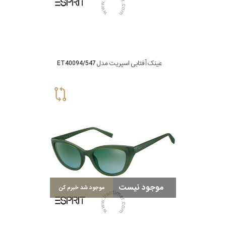
عینک آفتابی اسپریت مدل ET40094/547
موجود نیست
موجود شد خبرم کن