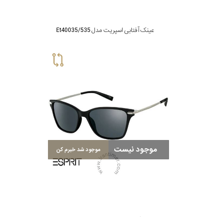
عینک آفتابی اسپریت مدل Et40035/535
موجود نیست
موجود شد خبرم کن