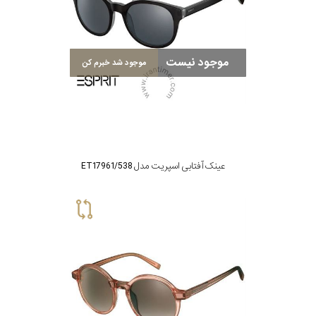
موجود نیست
موجود شد خبرم کن
عینک آفتابی اسپریت مدل ET17961/538