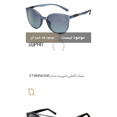
موجود نیست
موجود شد خبرم کن
عینک آفتابی اسپریت مدل ET40056/543