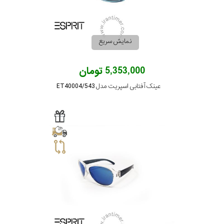
پوشش
لنز
نمایش سریع
میزان
5,353,000 تومان
تیرگی
عینک آفتابی اسپریت مدل ET40004/543
لنز
میزان
یوی
نوع
فریم