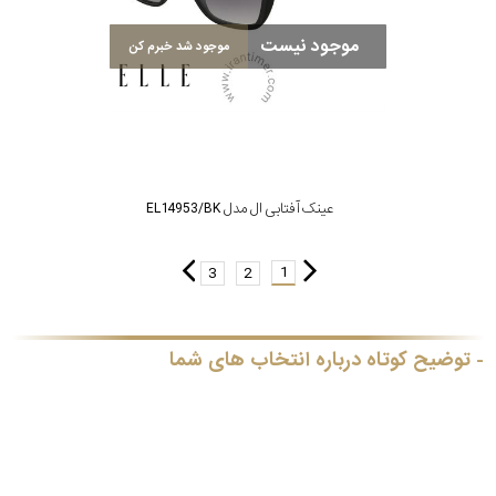
موجود نیست
موجود شد خبرم کن
عینک آفتابی ال مدل EL14953/BK
1
3
2
توضیح کوتاه درباره انتخاب های شما