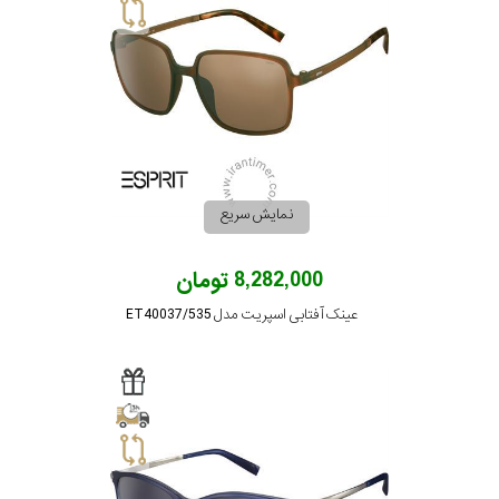
سبک
رنگ
عدسی
نمایش سریع
رنگ
فریم
8,282,000 تومان
عینک آفتابی اسپریت مدل ET40037/535
جنس
دسته
اصالت
کشور
ژاپن