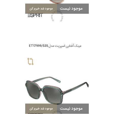
موجود نیست
موجود شد خبرم کن
عینک آفتابی اسپریت مدل ET17999/535
موجود نیست
موجود شد خبرم کن