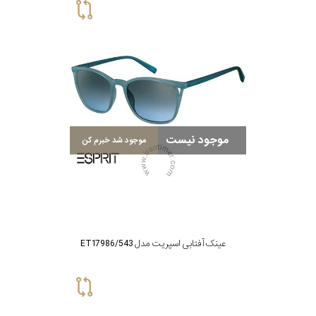
موجود نیست
موجود شد خبرم کن
عینک آفتابی اسپریت مدل ET17986/543