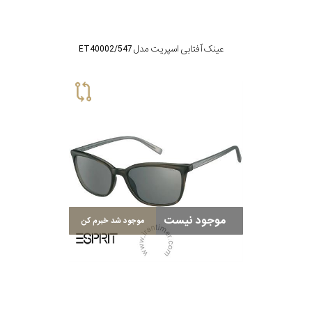
عینک آفتابی اسپریت مدل ET40002/547
موجود نیست
موجود شد خبرم کن