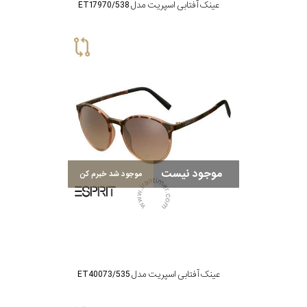
عینک آفتابی اسپریت مدل ET17970/538
موجود نیست
موجود شد خبرم کن
عینک آفتابی اسپریت مدل ET40073/535