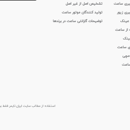
 گیری ساعت
تشخیص اصل از غیر اصل
یری زیور
تولید کنندگان موتور ساعت
 عینک
توضیحات گارانتی ساعت در برندها
ه از ساعت
عینک
ای ساعت
 مچی
 ساعت
استفاده از مطالب سايت ایران تایمر فقط برای م