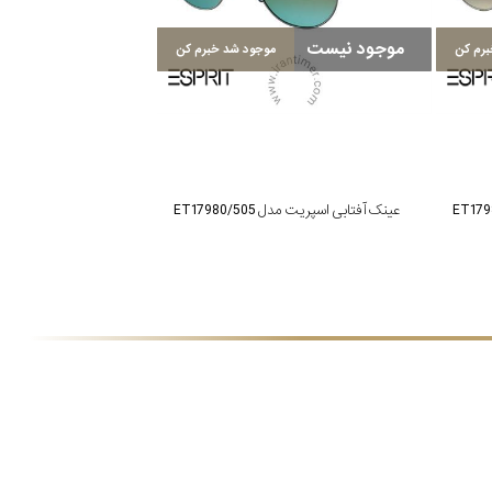
موجود نیست
رم کن
موجود شد خبرم کن
عینک آفتابی اسپریت مدل ET17980/505