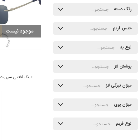
رنگ دسته
جنس فریم
موجود نیست
نوع پد
پوشش لنز
عینک آفتابی اسپریت مدل /543
میزان تیرگی لنز
میزان یوی
نوع فریم