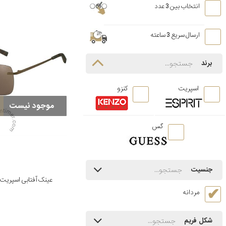
انتخاب بین 3 عدد
ارسال سریع 3 ساعته
برند
اسپریت
کنزو
موجود نیست
گس
جنسیت
عینک آفتابی اسپریت مدل /535
مردانه
شکل فریم