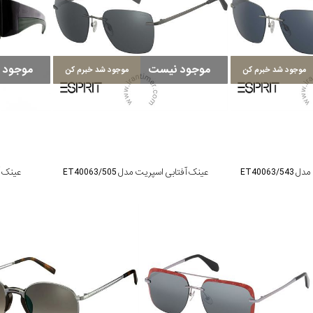
موجود نیست
موجود 
موجود شد خبرم کن
موجود شد خبرم کن
ET40063
عینک آفتابی اسپریت مدل ET40063/505
عینک آف