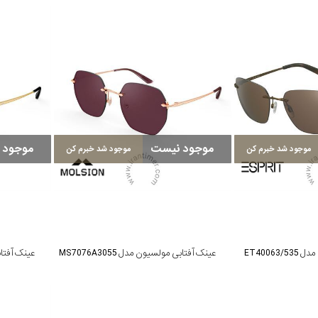
موجود نیست
موجود 
موجود شد خبرم کن
موجود شد خبرم کن
ET40063
عینک آفتابی مولسیون مدل MS7076A3055
عینک آفتابی م