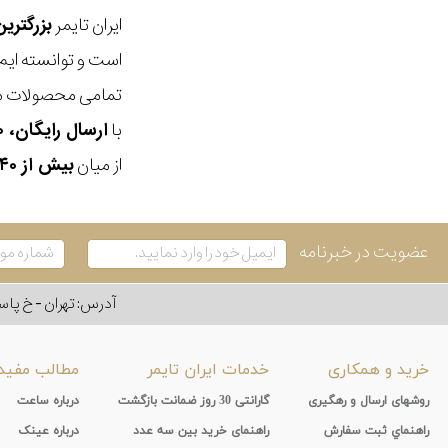
ایران تایمر
بزرگتری
است و توانسته ایم
تمامی محصولات ما
با
ارسال رایگان، ۳۰ روز مهلت بازگشت، امکان خرید حضوری و انتخاب بین ۳ محصول
از میان
بیش از ۴۰ هزار مدل ساعت و اکسسوری اورجینال
عضویت در خبرنامه
آدرس: تهران - خ پاسداران - رو به ر
خرید و همکاری
خدمات ایران تایمر
مطالب مفید
روشهای ارسال و رهگیری
گارانتی 30 روز ضمانت بازگشت
درباره ساعت
راهنماي ثبت سفارش
راهنمای خرید بین سه عدد
درباره عینک