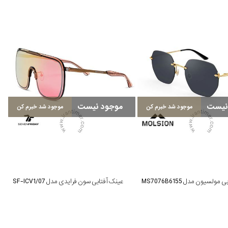
نیست
موجود نیست
موجود شد خبرم کن
موجود شد خبرم کن
ولسیون مدل MS7076B6155
عینک آفتابی سون فرایدی مدل SF-ICV1/07