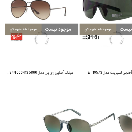
نیست
موجود نیست
موجود شد خبرم کن
موجود شد خبرم کن
تابی اسپریت مدل ET19573
عینک آفتابی ری بن مدل RB 3584N 000413 5800