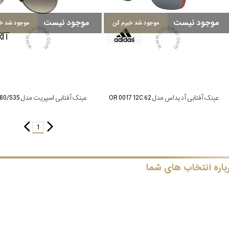
موجود نیست
موجود نیست
موجود شد خبرم کن
موجود شد خب
عینک آفتابی آدیداس مدل OR 0017 12C 62
عینک آفتابی اسپریت مدل ET17980/535
1
باره انتخاب های شما