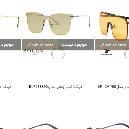
موجود نیست
موجود 
موجود شد خبرم کن
موجود شد خبرم کن
SF-ICV1/08
عینک آفتابی بولون مدل BL7038B90
عینک آفتابی