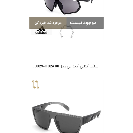
سبک
موجود نیست
موجود شد خبرم کن
رنگ
عدسی
رنگ
عینک آفتابی آدیداس مدل SP 0029-H 02A 00
فریم
جنس
دسته
اصالت
کشور