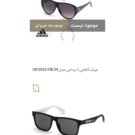
موجود نیست
موجود شد خبرم کن
عینک آفتابی آدیداس مدل OR 0032 01B 59