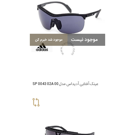
گس
موجود نیست
موجود شد خبرم کن
جنسیت
شکل
فریم
عینک آفتابی آدیداس مدل SP 0043 02A 00
مناسب
برای
فرم
صورت