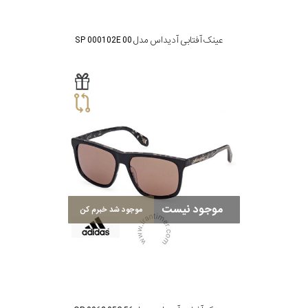
عینک آفتابی آدیداس مدل SP 0001 02E 00
موجود نیست
موجود شد خبرم کن