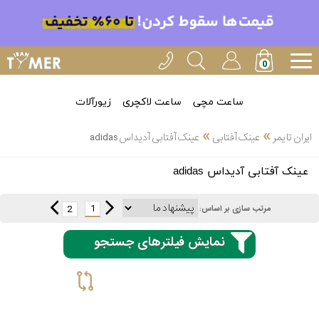
ساعت مچی
ساعت لاکچری
زیورآلات
»
»
ایران تایمر
عینک آفتابی
عینک آفتابی آدیداس adidas
انتخاب
عینک آفتابی آدیداس adidas
بین 3
ارسال
عدد
1
2
مرتب سازی بر اساس:
سریع
برند
نمایش فیلترهای جستجو
3
اسپریت
ساعته
کنزو