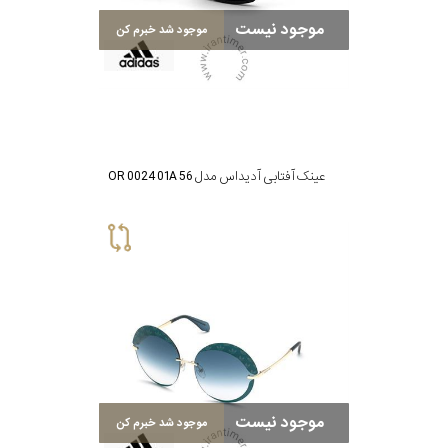
موجود نیست
موجود شد خبرم کن
عینک آفتابی آدیداس مدل OR 0024 01A 56
موجود نیست
موجود شد خبرم کن