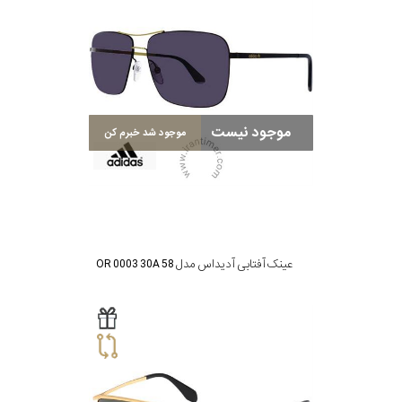
موجود نیست
موجود شد خبرم کن
عینک آفتابی آدیداس مدل OR 0003 30A 58