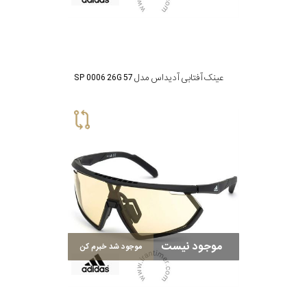
پوشش
لنز
میزان
عینک آفتابی آدیداس مدل SP 0006 26G 57
تیرگی
لنز
میزان
یوی
نوع
موجود نیست
موجود شد خبرم کن
فریم