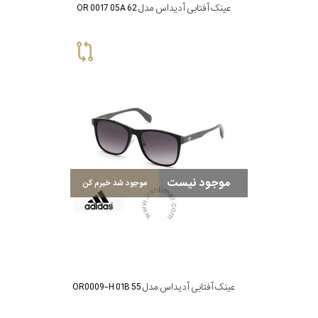
عینک آفتابی آدیداس مدل OR 0017 05A 62
موجود نیست
موجود شد خبرم کن
عینک آفتابی آدیداس مدل OR0009-H 01B 55