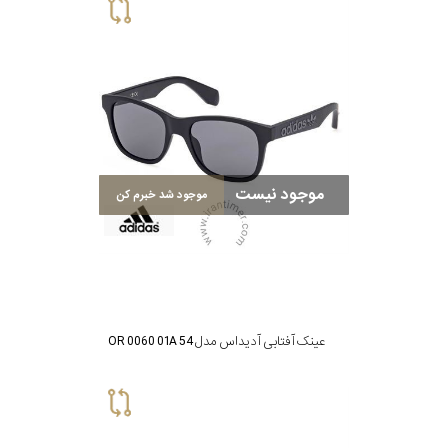
موجود نیست
موجود شد خبرم کن
عینک آفتابی آدیداس مدل OR 0060 01A 54