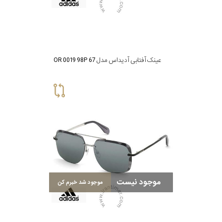
عینک آفتابی آدیداس مدل OR 0019 98P 67
موجود نیست
موجود شد خبرم کن