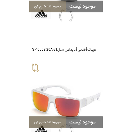
موجود نیست
برند
موجود شد خبرم کن
جنس
عدسی
عینک آفتابی آدیداس مدل SP 0008 20A 61
رنگ
دسته
جنس
فریم
نوع
پد
موجود نیست
موجود شد خبرم کن