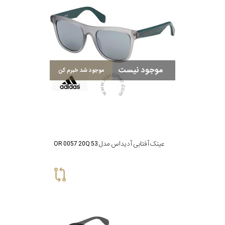
موجود نیست
موجود شد خبرم کن
عینک آفتابی آدیداس مدل OR 0057 20Q 53