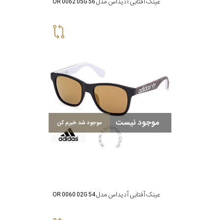
عینک آفتابی آدیداس مدل OR 0062 05G 56
موجود نیست
موجود شد خبرم کن
عینک آفتابی آدیداس مدل OR 0060 02G 54