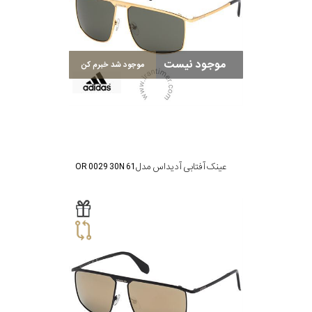
موجود نیست
موجود شد خبرم کن
عینک آفتابی آدیداس مدل OR 0029 30N 61