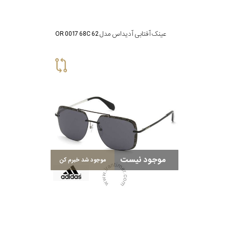
عینک آفتابی آدیداس مدل OR 0017 68C 62
موجود نیست
موجود شد خبرم کن