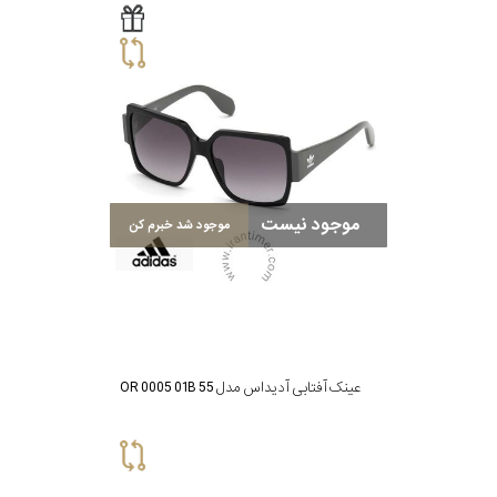
موجود نیست
موجود شد خبرم کن
عینک آفتابی آدیداس مدل OR 0005 01B 55