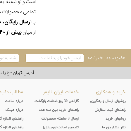
است و توانسته ایم
تمامی محصولات ما
با
ارسال رایگان، ۳۰ روز مهلت بازگشت، امکان خرید حضوری و انتخاب بین ۳ محصول
از میان
بیش از ۴۰ هزار مدل ساعت و اکسسوری اورجینال
عضویت در خبرنامه
آدرس: تهران - خ پاسداران - رو به ر
خرید و همکاری
خدمات ایران تایمر
مطالب مفید
روشهای ارسال و رهگیری
گارانتی 30 روز ضمانت بازگشت
درباره ساعت
راهنماي ثبت سفارش
راهنمای خرید بین سه عدد
درباره عینک
روشهای خرید
ارسال 3 ساعته محصولات
راهنمای اندازه
نظر مشتریان ما
تضمین اصالت(اورجینال)
راهنمای اندازه گ