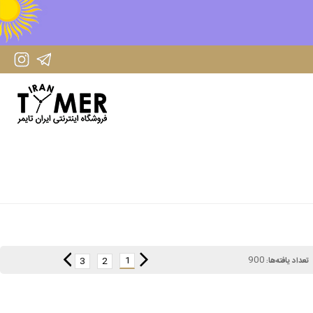
IranTimer Instagram Page
IranTimer Telegram channel
900
1
3
2
تعداد یافته‌ها: