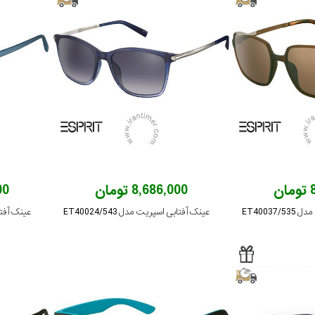
ن
8,686,000 تومان
000
ET40037
عینک آفتابی اسپریت مدل ET40024/543
عینک آفتابی 