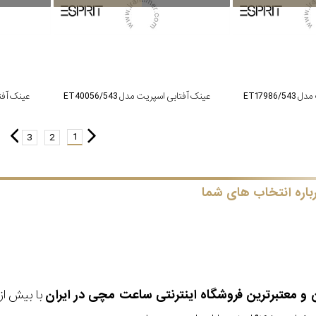
ET17986
عینک آفتابی اسپریت مدل ET40056/543
عینک آفتابی
1
3
2
باره انتخاب های شما
ن و معتبرترین فروشگاه اینترنتی
ساعت مچی
در ایران