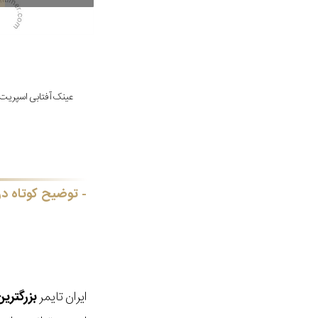
عینک آفتابی اسپریت مدل /543
توضیح کوتاه در
ایران تایمر
بزرگتری