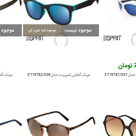
موجود نیست
موجود 
موجود شد خبرم کن
ن
ET19787
عینک آفتابی اسپریت مدل ET19782/538
عینک آفتابی