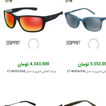
5,353, تومان
4,343,000 تومان
اسپریت مدل ET40004/543
عینک آفتابی اسپریت مدل ET40301/568