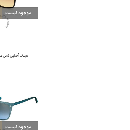
موجود نیست
عینک آفتابی گس مدل 45 01F 57
موجود نیست