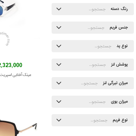
رنگ دسته
جنس فریم
نوع پد
2,323,000 توما
پوشش لنز
عینک آفتابی اسپریت مدل /557
میزان تیرگی لنز
میزان یوی
نوع فریم