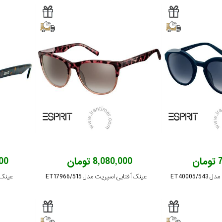
ن
8,080,000 تومان
,000
ET40005
عینک آفتابی اسپریت مدل ET17966/515
عینک آف