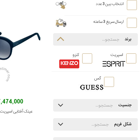
انتخاب بین 3 عدد
ارسال سریع 3 ساعته
برند
اسپریت
کنزو
گس
7,474,000 توما
جنسیت
عینک آفتابی اسپریت مدل /543
شکل فریم