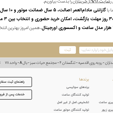
رضایت ۹۸% از خریداران
را بدست بیاوریم.
 با
گارانتی مادام‌العمر اصالت، ۵ سال ضمانت موتور و ۱۰ سال تعویض رایگان باتری
، همین امروز بهترین انتخاب
وی اقدسیه - تنگستان ۴ - مجتمع حیات سبز - بال A - واحد ۷۱۱
ت
برندها
راهنمای ثبت سفا
برندهای سوئیسی
خدمات پس از فر
تولید کنندگان ساعت
 گیری ساعت
تشخیص اصل از غیر اصل
یری زیور
تولید کنندگان موتور ساعت