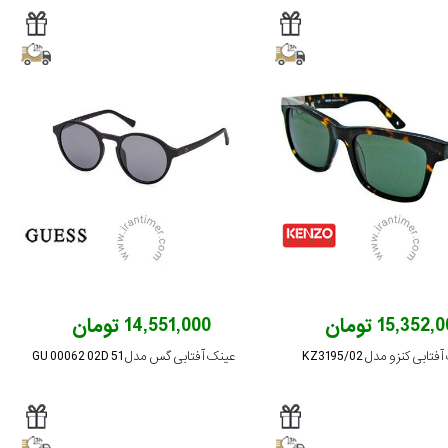
15,352 تومان
14,551,000 تومان
تابی کنزو مدل KZ3195/02
عینک آفتابی گس مدل GU 00062 02D 51