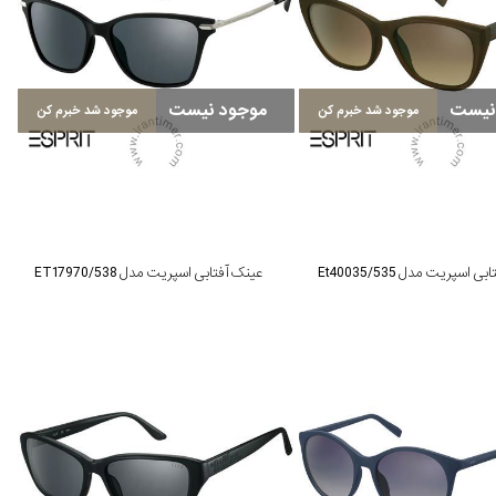
نیست
موجود نیست
موجود شد خبرم کن
موجود شد خبرم کن
 اسپریت مدل Et40035/535
عینک آفتابی اسپریت مدل ET17970/538