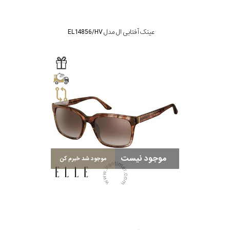
عینک آفتابی ال مدل EL14856/HV
موجود نیست
موجود شد خبرم کن