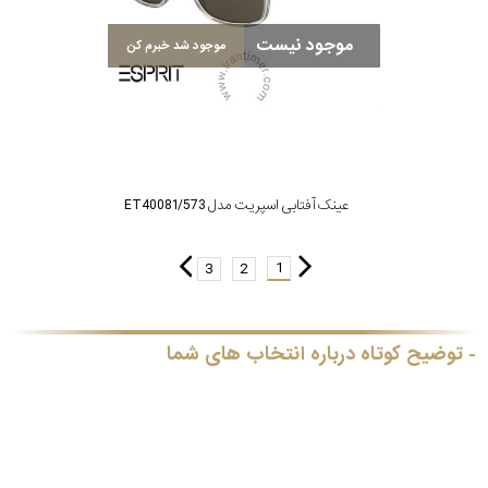
موجود نیست
موجود شد خبرم کن
عینک آفتابی اسپریت مدل ET40081/573
1
3
2
توضیح کوتاه درباره انتخاب های شما