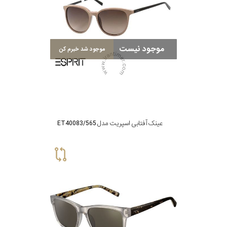
موجود نیست
موجود شد خبرم کن
عینک آفتابی اسپریت مدل ET40083/565