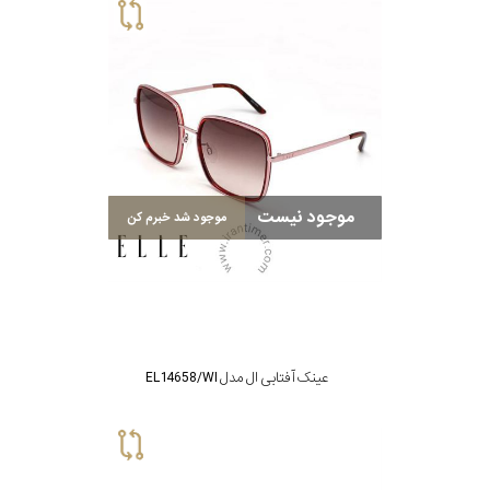
موجود نیست
موجود شد خبرم کن
عینک آفتابی ال مدل EL14658/WI