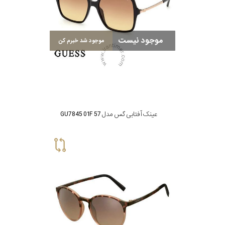
برند
موجود نیست
موجود شد خبرم کن
جنس
عدسی
رنگ
دسته
عینک آفتابی گس مدل GU7845 01F 57
جنس
فریم
نوع
پد