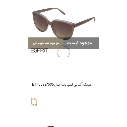
موجود نیست
موجود شد خبرم کن
عینک آفتابی اسپریت مدل ET40092/535