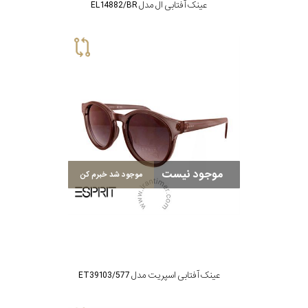
عینک آفتابی ال مدل EL14882/BR
موجود نیست
موجود شد خبرم کن
عینک آفتابی اسپریت مدل ET39103/577