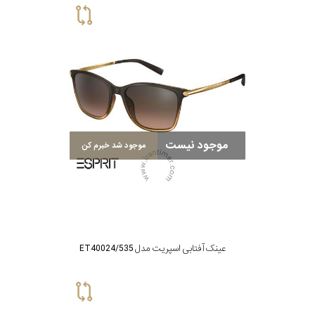
موجود نیست
موجود شد خبرم کن
عینک آفتابی اسپریت مدل ET40024/535