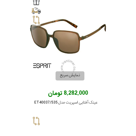
گس
جنسیت
شکل
نمایش سریع
فریم
8,282,000 تومان
مناسب
عینک آفتابی اسپریت مدل ET40037/535
برای
فرم
صورت