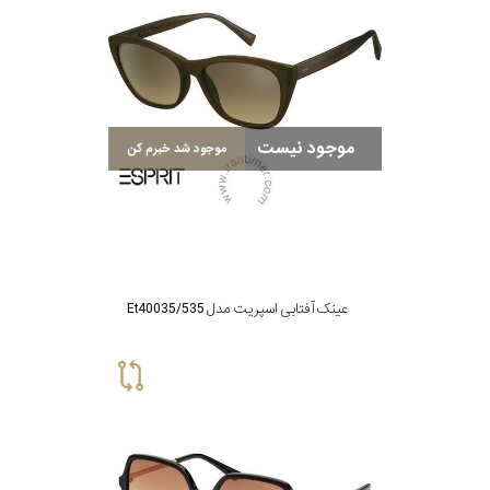
سبک
رنگ
موجود نیست
موجود شد خبرم کن
عدسی
قهوه
ای و
رنگ
کهربایی
فریم
عینک آفتابی اسپریت مدل Et40035/535
جنس
دسته
اصالت
کشور