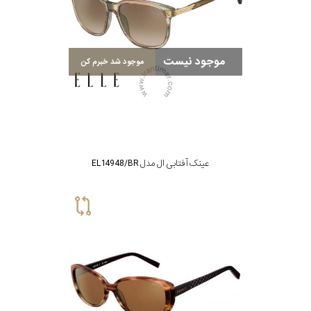
موجود نیست
موجود شد خبرم کن
عینک آفتابی ال مدل EL14948/BR