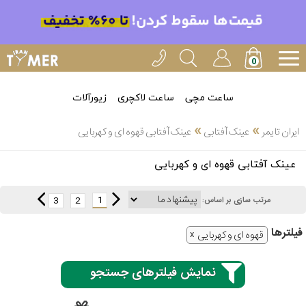
ساعت مچی
ساعت لاکچری
زیورآلات
»
»
ایران تایمر
عینک آفتابی
عینک آفتابی قهوه ای و کهربایی
انتخاب
عینک آفتابی قهوه ای و کهربایی
بین 3
ارسال
عدد
1
3
2
مرتب سازی بر اساس:
سریع
برند
فیلتر‌ها
قهوه ای و کهربایی
3
اسپریت
ساعته
نمایش فیلترهای جستجو
کنزو