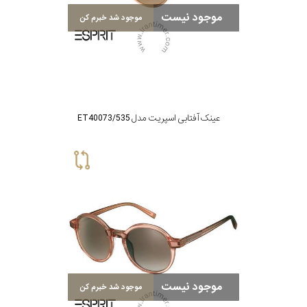
پوشش
موجود نیست
موجود شد خبرم کن
لنز
میزان
تیرگی
عینک آفتابی اسپریت مدل ET40073/535
لنز
میزان
یوی
نوع
فریم
موجود نیست
موجود شد خبرم کن