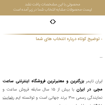
محصولی با این مشخصات یافت نشد
جی
لیست محصولات مشابه انتخاب شما در زیر آمده است
باتری
ساعت
-
رناتا
هایتون
توضیح کوتاه درباره انتخاب های شما
سیتیزن
...
سلکشن
ایران تایمر
بزرگترین و معتبرترین فروشگاه اینترنتی
ساعت
نوع
نمایش
مچی
در ایران
با بیش از ۱۵ سال سابقه فروش ساعت و
بیشتر...
محصول
نمایندگی رسمی ۳۰۰ برند جهانی است و توانسته ایم
رضایت
جنس