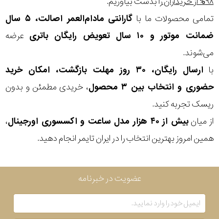
۹۸% از خریداران
را بدست بیاوریم.
تمامی محصولات ما با
گارانتی مادام‌العمر اصالت، ۵ سال
بکاررفته
ضمانت موتور و ۱۰ سال تعویض رایگان باتری
عرضه
رنگ
می‌شوند.
بکار
با
ارسال رایگان، ۳۰ روز مهلت بازگشت، امکان خرید
رفته
حضوری و انتخاب بین ۳ محصول
، خریدی مطمئن و بدون
ریسک تجربه کنید.
منبع
از میان
بیش از ۴۰ هزار مدل ساعت و اکسسوری اورجینال
،
تغذیه
همین امروز بهترین انتخاب را در ایران تایمر انجام دهید.
گارانتی
عضویت در خبرنامه
اصالت
کشور