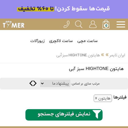
ساعت مچی
ساعت لاکچری
زیورآلات
»
»
ایران تایمر
هایتون HIGHTONE سبز آبی
انتخاب
هایتون HIGHTONE سبز آبی
بین 3
ارسال
عدد
مرتب سازی بر اساس:
سریع
برند
فیلتر‌ها
هایتون
3
ایران
ساعته
تایمر-
نمایش فیلترهای جستجو
خدمات
پی