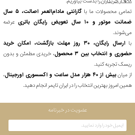
۹۸% از خریداران
را بدست بیاوریم.
تمامی محصولات ما با
گارانتی مادام‌العمر اصالت، ۵ سال
بکاررفته
ضمانت موتور و ۱۰ سال تعویض رایگان باتری
عرضه
رنگ
می‌شوند.
بکار
با
ارسال رایگان، ۳۰ روز مهلت بازگشت، امکان خرید
رفته
حضوری و انتخاب بین ۳ محصول
، خریدی مطمئن و بدون
ریسک تجربه کنید.
منبع
از میان
بیش از ۴۰ هزار مدل ساعت و اکسسوری اورجینال
،
تغذیه
همین امروز بهترین انتخاب را در ایران تایمر انجام دهید.
گارانتی
عضویت در خبرنامه
اصالت
کشور