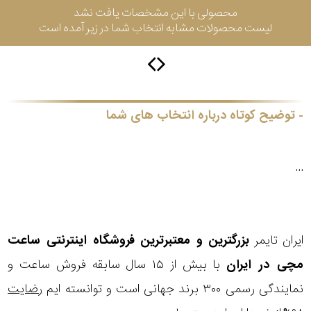
محصولی با این مشخصات یافت نشد
جی
لیست محصولات مشابه انتخاب شما در زیر آمده است
باتری
ساعت
-
رناتا
هایتون
توضیح کوتاه درباره انتخاب های شما
سیتیزن
...
سلکشن
ایران تایمر
بزرگترین و معتبرترین فروشگاه اینترنتی
ساعت
نوع
نمایش
مچی
در ایران
با بیش از ۱۵ سال سابقه فروش ساعت و
بیشتر...
محصول
نمایندگی رسمی ۳۰۰ برند جهانی است و توانسته ایم
رضایت
جنس