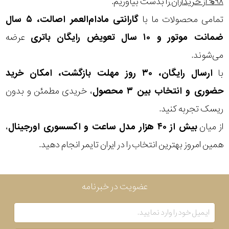
۹۸% از خریداران
را بدست بیاوریم.
تمامی محصولات ما با
گارانتی مادام‌العمر اصالت، ۵ سال
بکاررفته
لیتیوم
ضمانت موتور و ۱۰ سال تعویض رایگان باتری
عرضه
نمایش
بیشتر...
می‌شوند.
با
ارسال رایگان، ۳۰ روز مهلت بازگشت، امکان خرید
رنگ
حضوری و انتخاب بین ۳ محصول
، خریدی مطمئن و بدون
بکار
ریسک تجربه کنید.
رفته
از میان
بیش از ۴۰ هزار مدل ساعت و اکسسوری اورجینال
،
منبع
همین امروز بهترین انتخاب را در ایران تایمر انجام دهید.
تغذیه
عضویت در خبرنامه
گارانتی
اصالت