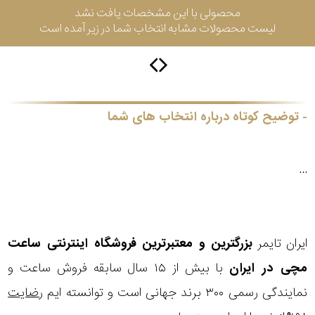
محصولی با این مشخصات یافت نشد
جی
لیست محصولات مشابه انتخاب شما در زیر آمده است
باتری
ساعت
-
رناتا
هایتون
توضیح کوتاه درباره انتخاب های شما
سیتیزن
...
سلکشن
ایران تایمر
بزرگترین و معتبرترین فروشگاه اینترنتی
ساعت
نوع
نمایش
مچی
در ایران
با بیش از ۱۵ سال سابقه فروش ساعت و
بیشتر...
محصول
نمایندگی رسمی ۳۰۰ برند جهانی است و توانسته ایم
رضایت
جنس