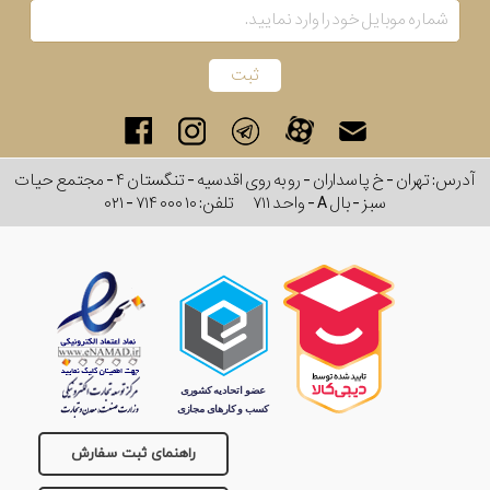
کشور
برند
سایز
آدرس: تهران - خ پاسداران - رو به روی اقدسیه - تنگستان ۴ - مجتمع حیات
باتری
سبز - بال A - واحد ۷۱۱
تلفن:
۰۲۱ - ۷۱۴ ۰۰۰ ۱۰
سایز
بند
جنسیت
راهنمای ثبت سفارش