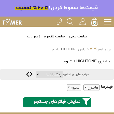
ساعت مچی
ساعت لاکچری
زیورآلات
»
»
ایران تایمر
هایتون HIGHTONE لیتیوم
انتخاب
هایتون HIGHTONE لیتیوم
بین 3
ارسال
عدد
مرتب سازی بر اساس:
سریع
برند
فیلتر‌ها
هایتون
لیتیوم
3
ایران
ساعته
تایمر-
نمایش فیلترهای جستجو
خدمات
پی