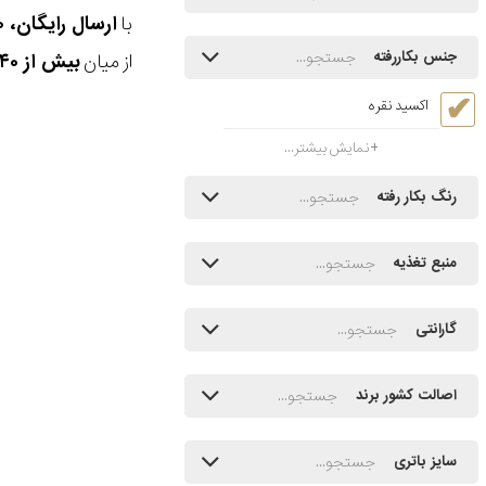
با
ارسال رایگان، ۳۰ روز مهلت بازگشت، امکان خرید حضوری و انتخاب بین ۳ محصول
جنس بکاررفته
از میان
بیش از ۴۰ هزار مدل ساعت و اکسسوری اورجینال
اکسید نقره
نمایش بیشتر...
رنگ بکار رفته
منبع تغذیه
گارانتی
اصالت کشور برند
سایز باتری