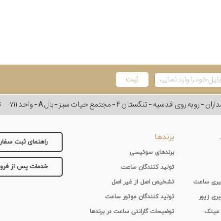
وی اقدسیه - تنگستان ۴ - مجتمع حیات سبز - بال A - واحد ۷۱۱
ت
برندها
راهنمای ثبت سفا
برندهای سوئیسی
خدمات پس از فر
تولید کنندگان ساعت
 گیری ساعت
تشخیص اصل از غیر اصل
یری زیور
تولید کنندگان موتور ساعت
 عینک
توضیحات گارانتی ساعت در برندها