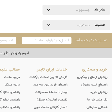
سایز بند
جنسیت
عضویت در خبرنامه
آدرس: تهران - خ پاسداران - رو به ر
خرید و همکاری
خدمات ایران تایمر
مطالب مفید
روشهای ارسال و رهگیری
گارانتی 30 روز ضمانت بازگشت
درباره ساعت
راهنماي ثبت سفارش
راهنمای خرید بین سه عدد
درباره عینک
روشهای خرید
ارسال 3 ساعته محصولات
راهنمای اندازه
نظر مشتریان ما
تضمین اصالت(اورجینال)
راهنمای اندازه گ
همکاری سازمانی
5 سال گارانتی ساعت مچی
راهنمای انتخاب