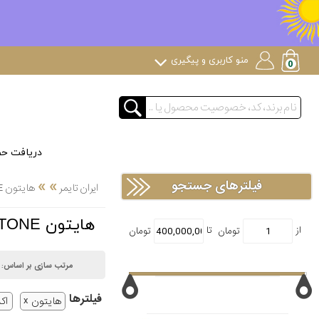
منو کاربری و پیگیری
دریافت ح
»
»
فیلترهای جستجو
ایران تایمر
هایتون HIGHTONE اکسید نقره
هایتون HIGHTONE اکسید نقره
مرتب سازی بر اساس:
فیلتر‌ها
هایتون
اک