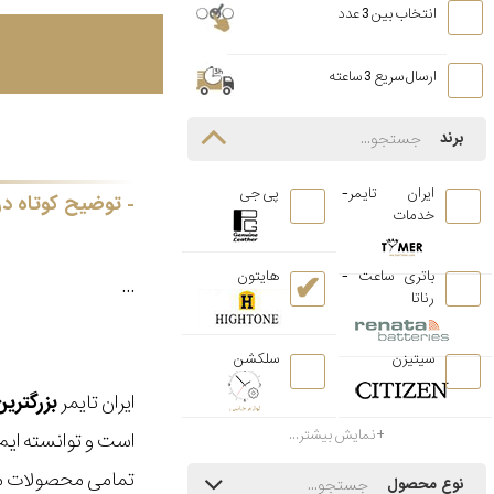
انتخاب بین 3 عدد
ارسال سریع 3 ساعته
برند
ایران تایمر-
پی جی
توضیح کوتاه در
خدمات
باتری ساعت -
هایتون
...
رناتا
سیتیزن
سلکشن
ایران تایمر
بزرگتری
نمایش بیشتر...
است و توانسته ایم
تمامی محصولات ما
نوع محصول