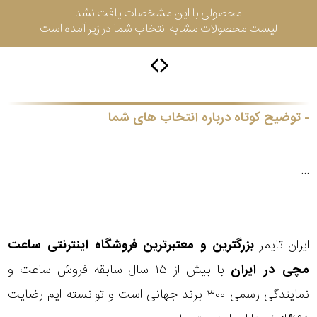
محصولی با این مشخصات یافت نشد
جی
لیست محصولات مشابه انتخاب شما در زیر آمده است
باتری
ساعت
-
رناتا
هایتون
توضیح کوتاه درباره انتخاب های شما
سیتیزن
...
سلکشن
ایران تایمر
بزرگترین و معتبرترین فروشگاه اینترنتی
ساعت
نوع
نمایش
مچی
در ایران
با بیش از ۱۵ سال سابقه فروش ساعت و
بیشتر...
محصول
نمایندگی رسمی ۳۰۰ برند جهانی است و توانسته ایم
رضایت
جنس