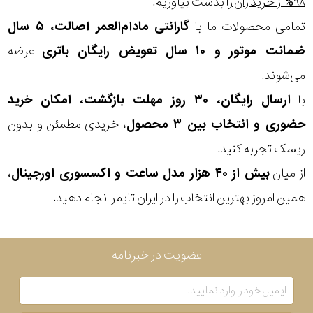
۹۸% از خریداران
را بدست بیاوریم.
تمامی محصولات ما با
گارانتی مادام‌العمر اصالت، ۵ سال
بکاررفته
ضمانت موتور و ۱۰ سال تعویض رایگان باتری
عرضه
رنگ
می‌شوند.
بکار
با
ارسال رایگان، ۳۰ روز مهلت بازگشت، امکان خرید
رفته
حضوری و انتخاب بین ۳ محصول
، خریدی مطمئن و بدون
ریسک تجربه کنید.
منبع
از میان
بیش از ۴۰ هزار مدل ساعت و اکسسوری اورجینال
،
تغذیه
همین امروز بهترین انتخاب را در ایران تایمر انجام دهید.
گارانتی
عضویت در خبرنامه
اصالت
کشور