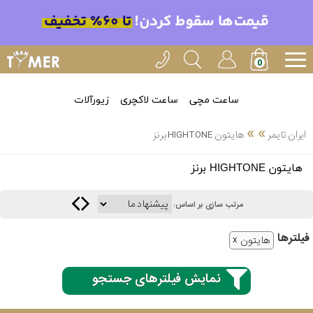
ساعت مچی
ساعت لاکچری
زیورآلات
»
»
ایران تایمر
هایتون HIGHTONE برنز
انتخاب
هایتون HIGHTONE برنز
بین 3
ارسال
عدد
مرتب سازی بر اساس:
سریع
برند
فیلتر‌ها
هایتون
3
ایران
ساعته
تایمر-
نمایش فیلترهای جستجو
خدمات
پی