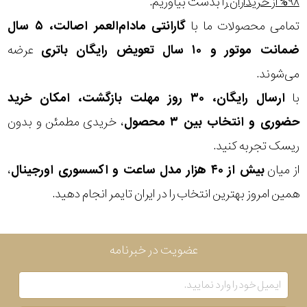
۹۸% از خریداران
را بدست بیاوریم.
تمامی محصولات ما با
گارانتی مادام‌العمر اصالت، ۵ سال
بکاررفته
پارچه
ضمانت موتور و ۱۰ سال تعویض رایگان باتری
عرضه
نمایش
یا
بیشتر...
می‌شوند.
برزنت
با
ارسال رایگان، ۳۰ روز مهلت بازگشت، امکان خرید
رنگ
حضوری و انتخاب بین ۳ محصول
، خریدی مطمئن و بدون
بکار
ریسک تجربه کنید.
رفته
از میان
بیش از ۴۰ هزار مدل ساعت و اکسسوری اورجینال
،
منبع
همین امروز بهترین انتخاب را در ایران تایمر انجام دهید.
تغذیه
عضویت در خبرنامه
گارانتی
اصالت