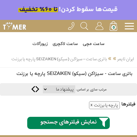
ساعت مچی
ساعت لاکچری
زیورآلات
»
»
ایران تایمر
باتری ساعت - سیزاکن (سیکو) SEIZAIKEN پارچه یا برزنت
انتخاب
باتری ساعت - سیزاکن (سیکو) SEIZAIKEN پارچه یا برزنت
بین 3
ارسال
عدد
مرتب سازی بر اساس:
سریع
برند
فیلتر‌ها
پارچه یا برزنت
3
ایران
ساعته
تایمر-
نمایش فیلترهای جستجو
خدمات
پی