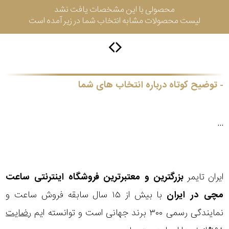
محصولی با این مشخصات یافت نشد
جی
لیست محصولات مشابه انتخاب شما در زیر آمده است
باتری
ساعت
-
رناتا
هایتون
توضیح کوتاه درباره انتخاب های شما
سیتیزن
...
سلکشن
ایران تایمر
بزرگترین و معتبرترین فروشگاه اینترنتی
ساعت
نوع
نمایش
مچی
در ایران
با بیش از ۱۵ سال سابقه فروش ساعت و
بیشتر...
محصول
نمایندگی رسمی ۳۰۰ برند جهانی است و توانسته ایم
رضایت
جنس