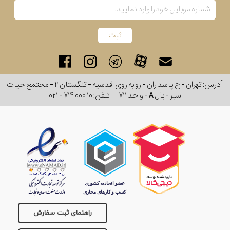
کشور
برند
سایز
آدرس: تهران - خ پاسداران - رو به روی اقدسیه - تنگستان ۴ - مجتمع حیات
باتری
سبز - بال A - واحد ۷۱۱
تلفن:
۰۲۱ - ۷۱۴ ۰۰۰ ۱۰
سایز
بند
جنسیت
راهنمای ثبت سفارش