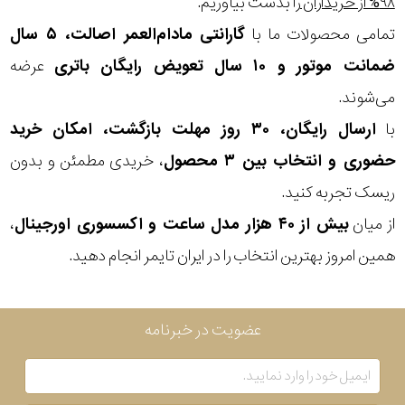
۹۸% از خریداران
را بدست بیاوریم.
بیشتر...
تمامی محصولات ما با
گارانتی مادام‌العمر اصالت، ۵ سال
جنس
ضمانت موتور و ۱۰ سال تعویض رایگان باتری
عرضه
بکاررفته
می‌شوند.
با
ارسال رایگان، ۳۰ روز مهلت بازگشت، امکان خرید
رنگ
حضوری و انتخاب بین ۳ محصول
، خریدی مطمئن و بدون
بکار
ریسک تجربه کنید.
رفته
از میان
بیش از ۴۰ هزار مدل ساعت و اکسسوری اورجینال
،
منبع
همین امروز بهترین انتخاب را در ایران تایمر انجام دهید.
تغذیه
عضویت در خبرنامه
گارانتی
اصالت