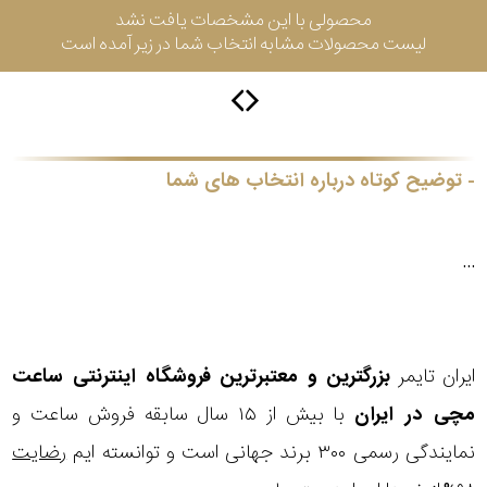
محصولی با این مشخصات یافت نشد
جی
لیست محصولات مشابه انتخاب شما در زیر آمده است
باتری
ساعت
-
رناتا
هایتون
توضیح کوتاه درباره انتخاب های شما
سیتیزن
...
سلکشن
ایران تایمر
بزرگترین و معتبرترین فروشگاه اینترنتی
ساعت
نوع
نمایش
مچی
در ایران
با بیش از ۱۵ سال سابقه فروش ساعت و
بیشتر...
محصول
بند
نمایندگی رسمی ۳۰۰ برند جهانی است و توانسته ایم
رضایت
نمایش
ساعت