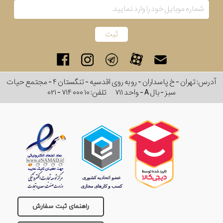
کشور
برند
سایز
آدرس: تهران - خ پاسداران - رو به روی اقدسیه - تنگستان ۴ - مجتمع حیات
باتری
سبز - بال A - واحد ۷۱۱
تلفن:
۰۲۱ - ۷۱۴ ۰۰۰ ۱۰
سایز
بند
جنسیت
راهنمای ثبت سفارش