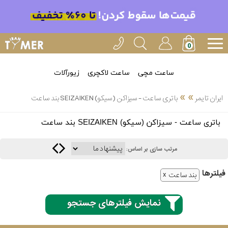
ساعت مچی
ساعت لاکچری
زیورآلات
»
»
ایران تایمر
باتری ساعت - سیزاکن (سیکو) SEIZAIKEN بند ساعت
انتخاب
باتری ساعت - سیزاکن (سیکو) SEIZAIKEN بند ساعت
بین 3
ارسال
عدد
مرتب سازی بر اساس:
سریع
برند
فیلتر‌ها
بند ساعت
3
ایران
ساعته
تایمر-
نمایش فیلترهای جستجو
خدمات
پی