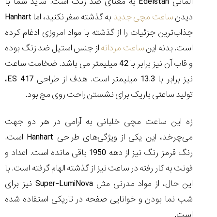
آلمانی Edelstah به معنای ضد زنگ است. شاید شما با
دیدن
ساعت مچی جدید
به گذشته‌ سفر نکنید، اما Hanhart
جذاب‌ترین جزئیات را از گذشته با مواد امروزی ادغام کرده
است. بدنه این
ساعت مردانه
از جنس استیل ضد زنگ بوده
و قاب آن نیز برابر با 42 میلیمتر می باشد. ضخامت ساعت
نیز برابر با 13.3 میلیمتر است. هدف از طراحی 417 ES،
تولید ساعتی باریک برای نشستن راحت روی مچ بود.
زه این ساعت مچی خلبانی به آرامی در هر دو جهت
می‌چرخد، این یکی از ویژگی‌های طراحی Hanhart است.
رنگ قرمز رنگ نیز از دهه 1950 باقی مانده است. اعداد و
فونت به کار رفته در ساعت نیز از گذشته الهام گرفته است. با
این حال، از مواد مدرنی مثل Super-LumiNova نیز برای
شب نما بودن و خوانایی صفحه در تاریکی استفاده شده
است.