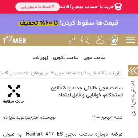
خدمات
ایران
تایمر(11)
آموزش
تنظیم
ساعتها(2)
ساعت مچی
ساعت لاکچری
زیورآلات
سرزمین
»
»
»
ایران تایمر
اخبار و مقالات ساعت مچی
موتور های ساعت مچی
ساعت 
ساعت،
سوئیس(136)
ساعت مچی خلبانی جدید با 3 قانون
استحکام، خوانایی و قابل اعتماد
آموزش
حالت مطالعه
و
دانستی
های
شنبه ۲ بهمن ۱۴۰۰
نویسنده | مترجم:
نوید علیزاده
ساعت
ها(127)
عرضه دوباره ساعت مچی Hanhart 417 ES، به عنوان