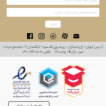
آدرس: تهران - خ پاسداران - رو به روی اقدسیه - تنگستان ۴ - مجتمع حیات
سبز - بال A - واحد ۷۱۱
تلفن:
۰۲۱ - ۷۱۴ ۰۰۰ ۱۰