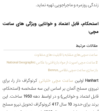
شاهکار
زندگی روزمره و ماجراجویی تهیه نماید.
جدید
MB&F:
ساعت
مچی
استحکام، قابل اعتماد و خوانایی ویژگی های ساعت
که
مچی:
مرزها...
۱۴۰۵/۵/۱۱
مقالات مرتبط
از
طراحی
ساعت مچی های مشابه با قابلیت های متفاوت
مینیمال
تا
2 ساعت مچی اسپرت از مواد بازیافتی با عکاس National Geographic
امکانات
باز سازی ساعت مچی نظامی Benrus
هوشمند؛...
۱۴۰۵/۵/۶
Hanhart اولین
ساعت مچی خلبانی
کرنوگراف دار را، برای
نیروی مسلح آلمان بر اساس این سه مشخصه (استحکام،
قابل اعتماد و خوانایی) و در اواسط دهه 1950 ساخت. این
کورناوین
پشت‌صحنه
مراسم تقدیر از
برند برای حدود 10 سال 417 کرونوگراف تحویل نیرو مسلح
(Cornavin)؛
ساخت ساعت‌های
فعالان منتخب
گفت‌وگوی
صنف ساعت
کاور؛ بازدید ایران