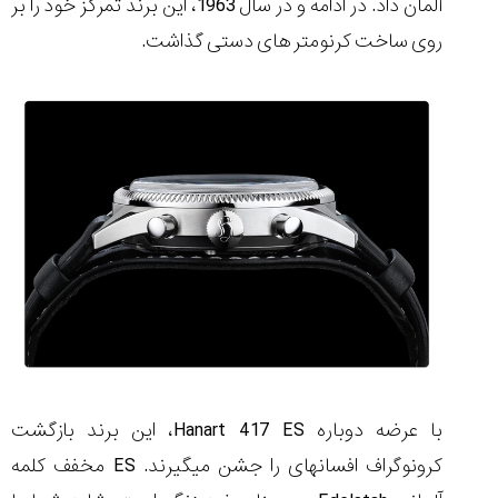
آلمان داد. در ادامه و در سال 1963، این برند تمرکز خود را بر
تایمر از کارخانه
اختصاصی با مدیر
14:06
01:15
7:52
Cover Watches
برند ساعت
روی ساخت کرنومتر های دستی گذاشت.
سوئیس
سوئیسی در دفتر
۴۳
۵۰
مرکزی سوئیس
۱۰۷
۱۴۰۵/۵/۱۰
۱۴۰۵/۴/۱۵
۱۴۰۵/۴/۱۶
با عرضه دوباره Hanart 417 ES، این برند بازگشت
کرونوگراف افسانه‎ای را جشن می‎گیرند. ES مخفف کلمه