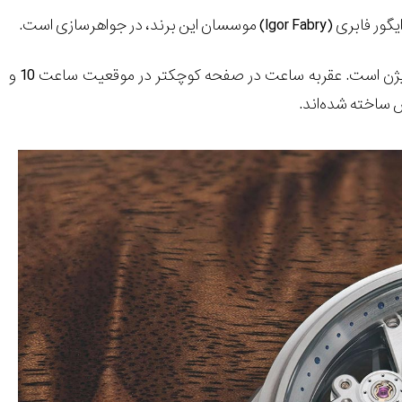
ایگور فابری (
Igor Fabry
) موسسان این برند، در جواهر‌سازی است.
در ساعت ماشین زمان 911، استایل نمایش ساعت شبیه به عقربه نمایشگر کپسول اکسیژن است. عقربه ساعت در صفحه کوچکتر در موقعیت ساعت 10 و
 ساخته شده‌اند.