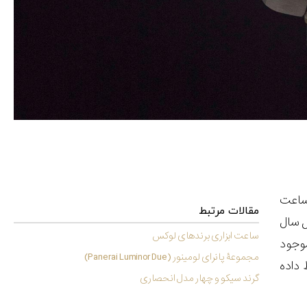
 ساعت
مقالات مرتبط
ل سال
ساعت ابزاری برندهای لوکس
تور موجود
مجموعۀ پانرای لومینور (Panerai Luminor Due)
 داده
گرند سیکو و چهار مدل انحصاری