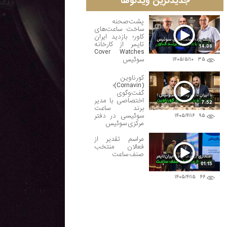
جدیدترین ویدئوها
پشت‌صحنه
ساخت ساعت‌های
کاور؛ بازدید ایران
تایمر از کارخانه
14:06
Cover Watches
سوئیس
۱۴۰۵/۵/۱۰
۳۵
کورناوین
(Cornavin)؛
گفت‌وگوی
اختصاصی با مدیر
7:52
برند ساعت
سوئیسی در دفتر
۱۴۰۵/۴/۱۶
۹۵
مرکزی سوئیس
مراسم تقدیر از
فعالان منتخب
صنف ساعت
01:15
۱۴۰۵/۴/۱۵
۴۶