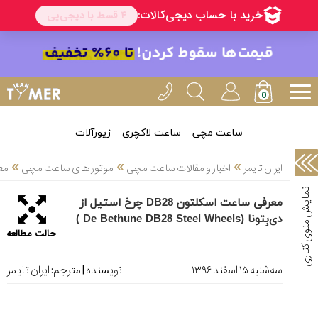
خدمات
ایران
تایمر(11)
آموزش
تنظیم
ساعتها(2)
ساعت مچی
ساعت لاکچری
زیورآلات
سرزمین
»
»
»
ایران تایمر
اخبار و مقالات ساعت مچی
موتور های ساعت مچی
معرفی سا
ساعت،
سوئیس(136)
معرفی ساعت اسکلتون DB28 چرخ استیل از
دی‌بِتونا (De Bethune DB28 Steel Wheels )
آموزش
حالت مطالعه
و
دانستی
های
ﺳﻪشنبه ۱۵ اسفند ۱۳۹۶
نویسنده | مترجم:
ایران تایمر
ساعت
ها(127)