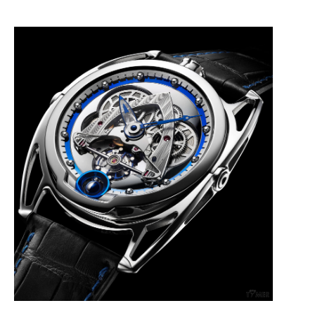
چرا
نسخه
جدید
ساعت
سیتیزن
خبرساز
شد...
۱۴۰۵/۵/۱۹
مقایسه
ساعت
دیجیتال
گارمین
Instinct...
۱۴۰۵/۵/۱۷
مقایسه