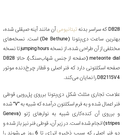
ساعت
کاسیو
Pro
Trek
و
DB28
که سراسر بدنه
تیتانیومی
آن مانند آینه صیقلی شده،
تیسوت
بهترین ساعت دی‌بِتونا (
De Bethune
) است. نسخه‌های
...
۱۴۰۵/۵/۱۳
مختلفی از آن طراحی شده، از نسخه
jumping hours
تا نسخه
شاهکار
meteorite dial
(صفحه از جنس شهاب‌سنگ). حالا
DB28
جدید
صفحه اسکلتونی دارد که فنر اصلی و قطار چرخ‌دنده موتور
MB&F:
ساعت
DB2115V4
را نمایان می‌کند.
مچی
که
علامت تجاری مثلث شکل دی‌بِتونا برروی پل‌رویی قوطی
مرزها...
۱۴۰۵/۵/۱۱
فنر اعمال شده و به فرم اسکلتون درآمده که شبیه به "
V
" شده
و برروی آن کنده‌کاری شبیه به نوار‌های ژنو (
Geneva
stripes
) انجام شده است. در زیر آن، قوطی فنر نیز باز شده و
دو فنر اصلی که سبب ذخیره انرژی تا 6 روز می‌شوند را
کورناوین
پشت‌صحنه
مراسم تقدیر از