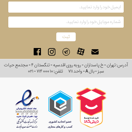
آدرس: تهران - خ پاسداران - رو به روی اقدسیه - تنگستان ۴ - مجتمع حیات
سبز - بال A - واحد ۷۱۱
تلفن:
۰۲۱ - ۷۱۴ ۰۰۰ ۱۰