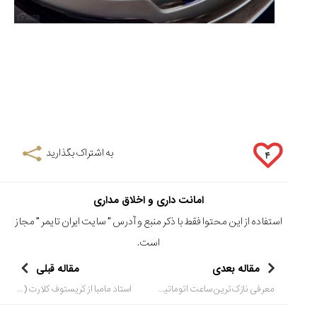
به اشتراک بگذارید
۴
امانت داری و اخلاق مداری
استفاده از این محتوا فقط با ذکر منبع و آدرس "
سایت ایران تایمر
" مجاز
است.
مقاله بعدی
مقاله قبلی
معرفی نازک‌ترین ساعت اتوماتیک جهان توسط پیاژه (Piaget Altiplano Ultimate 910P)
استاد مامبا از کریستوف کلارت (Christophe Claret Maestro Mamba)