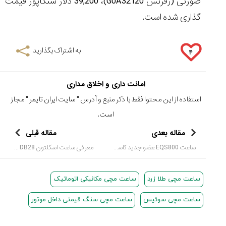
صورتی (رفرنس
G0A32120
)،
39,200
دلار سنگاپور قیمت
گذاری شده است.
به اشتراک بگذارید
۴
امانت داری و اخلاق مداری
استفاده از این محتوا فقط با ذکر منبع و آدرس "
سایت ایران تایمر
" مجاز
است.
مقاله بعدی
مقاله قبلی
ساعت EQS800 عضو جدید کاسیو ادیفایس با صفحه فیبر کربن
معرفی ساعت اسکلتون DB28 چرخ استیل از دی‌بِتونا (De Bethune DB28 Steel Wheels )
ساعت مچی طلا زرد
ساعت مچی مکانیکی اتوماتیک
ساعت مچی سوئیس
ساعت مچی سنگ قیمتی داخل موتور