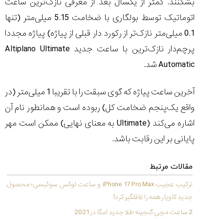
بشکنند. کمتر از یکسال بعد از معرفی نازک‌ترین ساعت
ساعت
کاسیو
اتوماتیک توسط بولگاری با ضخامت 5.15 میلی‌متر (تنها
Pro
0.1 میلی‌متر نازک‌تر از رکورد دار قبلی از پیاژه) پیاژه مجددا
Trek
و
پرچم‌دار نازک‌ترین با ساعت جدید
Altiplano Ultimate
تیسوت
...
Automatic
شد.
۱۴۰۵/۵/۱۳
آخرین ساعت پیاژه که گوی سبقت را با تقریبا 1 میلی‌متر (در
شاهکار
جدید
واقع یک‌پنجم ضخامت کل) ربوده است و همانطور نام آن
MB&F:
ساعت
اشاره می‌کند (
Ultimate
به معنای نهایی) ممکن است مهر
مچی
پایانی بر این رقابت باشد.
که
مرزها...
۱۴۰۵/۵/۱۱
مقالات مرتبط
ترکیب عجیب iPhone 17 Pro Max و ساعت لوکس سوئیسی؛ محصول
جدید کاویار همه را غافلگیر کرد!
2 ساعت مچی گنجینه طلا جدید امگا در 2021
کورناوین
پشت‌صحنه
مراسم تقدیر از