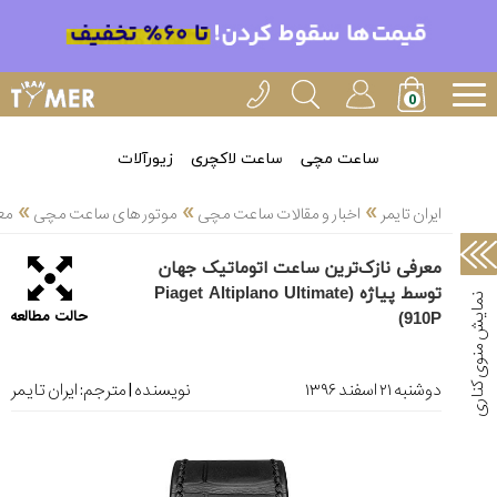
خدمات
ایران
تایمر(11)
آموزش
ساعت مچی
ساعت لاکچری
زیورآلات
تنظیم
»
»
»
ساعتها(2)
ایران تایمر
اخبار و مقالات ساعت مچی
موتور های ساعت مچی
معرف
سرزمین
معرفی نازک‌ترین ساعت اتوماتیک جهان
ساعت،
توسط پیاژه (Piaget Altiplano Ultimate
سوئیس(136)
حالت مطالعه
910P)
آموزش
و
دوشنبه ۲۱ اسفند ۱۳۹۶
نویسنده | مترجم:
ایران تایمر
دانستی
های
ساعت
ها(127)