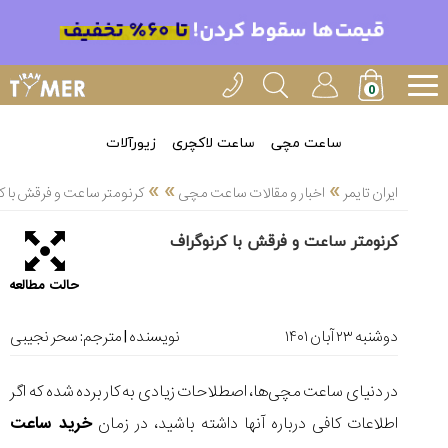
خدمات
ایران
تایمر(11)
آموزش
ساعت مچی
ساعت لاکچری
زیورآلات
تنظیم
»
»
»
ساعتها(2)
ایران تایمر
اخبار و مقالات ساعت مچی
کرنومتر ساعت و فرقش با ک
سرزمین
کرنومتر ساعت و فرقش با کرنوگراف
ساعت،
سوئیس(136)
حالت مطالعه
آموزش
و
دوشنبه ۲۳ آبان ۱۴۰۱
نویسنده | مترجم:
سحر نجیبی
دانستی
های
در دنیای ساعت مچی‌ها، اصطلاحات زیادی به کار برده شده که اگر
ساعت
ها(127)
اطلاعات کافی درباره آنها داشته باشید، در زمان
خرید ساعت