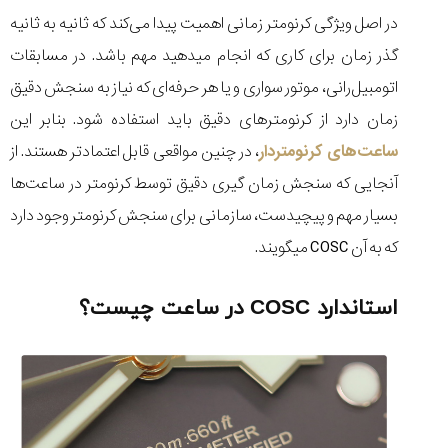
تایمر از کارخانه
اختصاصی با مدیر
14:06
01:15
7:52
در اصل ویژگی کرنومتر زمانی اهمیت پیدا می‌کند که ثانیه به ثانیه
Cover Watches
برند ساعت
سوئیس
سوئیسی در دفتر
۴۹
۴۱
گذر زمان برای کاری که انجام میدهید مهم باشد. در مسابقات
مرکزی سوئیس
۱۰۲
۱۴۰۵/۵/۱۰
۱۴۰۵/۴/۱۵
اتومبیل رانی، موتور سواری و یا هر حرفه‌ای که نیاز به سنجش دقیق
۱۴۰۵/۴/۱۶
زمان دارد از کرنومترهای دقیق باید استفاده شود. بنابر این
ساعت‌های کرنومتر‌دار
، در چنین مواقعی قابل اعتماد‌تر هستند. از
آنجایی که سنجش زمان گیری دقیق توسط کرنومتر در ساعت‌ها
بسیار مهم و پیچیدست، سازمانی برای سنجش کرنومتر وجود دارد
که به آن COSC میگویند.
استاندارد COSC در ساعت چیست؟