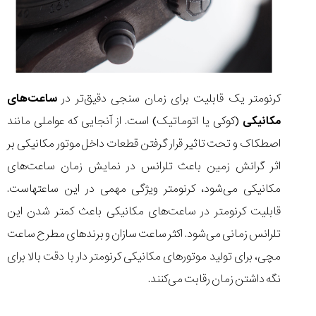
شاهکار
جدید
MB&F:
ساعت
مچی
که
مرزها...
کرنومتر یک قابلیت برای زمان سنجی دقیق‌تر در
ساعت‌های
۱۴۰۵/۵/۱۱
مکانیکی
(کوکی یا اتوماتیک) است. از آنجایی که عواملی مانند
از
اصطکاک و تحت تاثیر قرار گرفتن قطعات داخل موتور مکانیکی بر
طراحی
مینیمال
اثر گرانش زمین باعث تلرانس در نمایش زمان ساعت‌های
تا
مکانیکی می‌شود، کرنومتر ویژگی مهمی در این ساعتهاست.
امکانات
هوشمند؛...
قابلیت کرنومتر در ساعت‌های مکانیکی باعث کمتر شدن این
۱۴۰۵/۵/۶
تلرانس زمانی می‌شود. اکثر ساعت سازان و برندهای مطرح ساعت
مچی، برای تولید موتورهای مکانیکی کرنومتر دار با دقت بالا برای
نگه داشتن زمان رقابت می‌کنند.
کورناوین
پشت‌صحنه
مراسم تقدیر از
(Cornavin)؛
ساخت ساعت‌های
فعالان منتخب
گفت‌وگوی
صنف ساعت
کاور؛ بازدید ایران