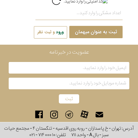
ثبت به عنوان میهمان
ورود
و ثبت نظر
عضویت در خبرنامه
آدرس: تهران - خ پاسداران - رو به روی اقدسیه - تنگستان ۴ - مجتمع حیات
سبز - بال A - واحد ۷۱۱
تلفن:
۰۲۱ - ۷۱۴ ۰۰۰ ۱۰