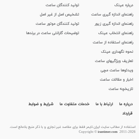
درباره عینک
تولید کنندگان ساعت
راهنمای اندازه گیری ساعت
تشخیص اصل از غیر اصل
راهنمای اندازه گیری زیور
تولید کنندگان موتور ساعت
راهنمای انتخاب عینک
توضیحات گارانتی ساعت در برندها
راهنمای استفاده از ساعت
نحوه نگهداری عینک
تعاریف ویژگیهای ساعت
ویدئوها ساعت مچی
اخبار و مقالات ساعت
تاریخچه ساعت
درباره ما
ارتباط با ما
خدمات متفاوت ما
شرایط و ضوابط
قرارداد
استفاده از مطالب سايت ایران تایمر فقط برای مقاصد غیر تجاری و با ذکر منبع بلامانع است.
Copyright ©
irantimer.com
2011-2026