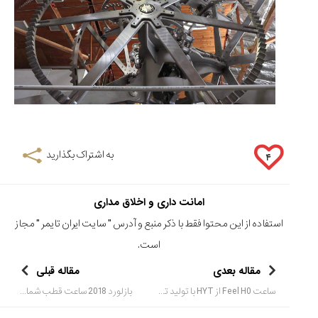
به اشتراک بگذارید
۴
امانت داری و اخلاق مداری
استفاده از این محتوا فقط با ذکر منبع و آدرس "
سایت ایران تایمر
" مجاز
است.
مقاله بعدی
مقاله قبلی
ساعت Feel H0 از HYT با تولید تنها 5 عدد
بازلورد 2018 ساعت قطب شمال از ادوکس (EDOX N-POLE 42.195)