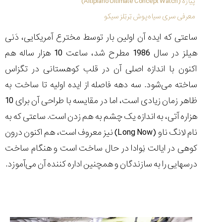
پیاژه (Altiplano Ultimate Concept Watch)
۱۴۰۵/۵/۱۱
معرفی سری سیاه‌پوش تِرتِلز سیکو
از
طراحی
ساعتی که ایده آن اولین بار توسط مخترع آمریکایی، دَنی
مینیمال
هیلز در سال 1986 مطرح شد، ساعت 10 هزار ساله هم
تا
امکانات
اکنون با اندازه اصلی آن در قلب کوهستانی در تگزاس
هوشمند؛...
ساخته می‌شود. سه دهه فاصله از ایده اولیه تا ساخت به
۱۴۰۵/۵/۶
ظاهر زمان زیادی است، اما در مقایسه با طراحی آن برای 10
بهترین
ساعت
هزاره آتی، به اندازه یک چشم به هم زدن است. ساعتی که به
مردانه
نام لانگ ناو (
Long Now
) نیز معروف است، هم اکنون درون
غواصی
برای
کوهی در ایالت نِوادا در حال ساخت است و هنگام ساخت
ماجرا...
درسهایی را به سازندگان و همچنین اداره کننده آن می‌آموزد.
۱۴۰۵/۵/۳
کورناوین
پشت‌صحنه
مراسم تقدیر از