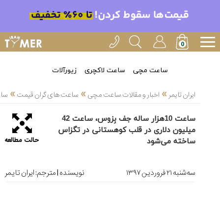
خدمات
ایران
تایمر(11)
آموزش
ساعت مچی
ساعت لاکچری
زیورآلات
تنظیم
»
»
»
ساعتها(2)
ایران تایمر
اخبار و مقالات ساعت مچی
ساعت های گران قیمت
ساعت 10هزار ساله جف بِزوس، ساعت 42 
سرزمین
ساعت 10هزار ساله جف بِزوس، ساعت 42
ساعت،
میلیون دلاری در قلب کوهستانی در تگزاس
سوئیس(136)
حالت مطالعه
ساخته می‌شود
آموزش
و
ﺳﻪشنبه ۲۱ فروردین ۱۳۹۷
نویسنده | مترجم:
ایران تایمر
دانستی
های
ساعت
ها(127)