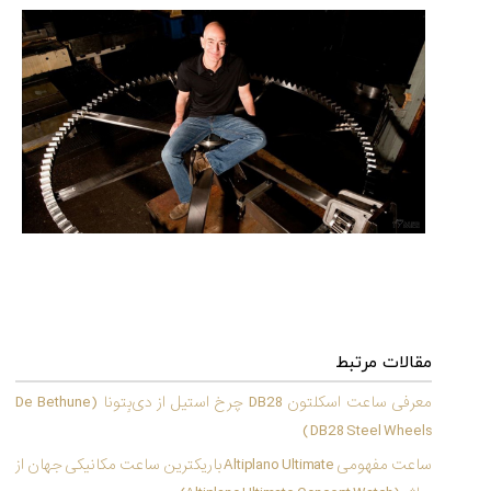
مقایسه
ساعت
کاسیو
Pro
Trek
و
تیسوت
...
۱۴۰۵/۵/۱۳
شاهکار
مقالات مرتبط
جدید
MB&F:
معرفی ساعت اسکلتون DB28 چرخ استیل از دی‌بِتونا (De Bethune
ساعت
DB28 Steel Wheels )
مچی
که
ساعت مفهومی Altiplano Ultimate باریکترین ساعت مکانیکی جهان از
مرزها...