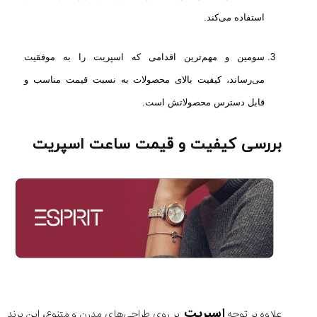
(Cornavin)؛
ساخت ساعت‌های
فعالان منتخب
گفت‌وگوی
صنف ساعت
کاور؛ بازدید ایران
استفاده می‌کند.
تایمر از کارخانه
اختصاصی با مدیر
14:06
01:15
7:52
Cover Watches
برند ساعت
سوئیس
سوئیسی در دفتر
۴۶
مرکزی سوئیس
سومین و مهم‌ترین اقدامی که اسپریت را به موفقیت
۳۵
۹۵
۱۴۰۵/۴/۱۵
۱۴۰۵/۵/۱۰
۱۴۰۵/۴/۱۶
می‌رساند، کیفیت بالای محصولات به نسبت قیمت مناسب و
قابل دسترس محصولاتش است.
بررسی کیفیت و قیمت ساعت اسپریت
اسپریت
علاوه بر توجه
بر روی طراحی‌های مدرن و متنوع، این برند