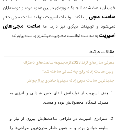
۱۴۰۵/۵/۱۱
خوب آن باعث شده تا جایگاه ویژه‌ای در بین عموم مردم و دوستداران
از
ساعت مچی
پیدا کند. تولیدات اسپریت تنها به ساعت مچی ختم
طراحی
مینیمال
ساعت مچی‌های
نمی‌شود و تولیدات دیگری نیز دارد. اما
تا
اسپریت
به سه علت توانست محبوبیت بیشتری بدست بیاورند:
امکانات
هوشمند؛...
۱۴۰۵/۵/۶
مقالات مرتبط
بهترین
معرفی مدل‌های ترند 2023 از مجموعه ساعت‌های دخترانه
ساعت
اولین ساعت زنانه برای چه کسانی ساخته شد؟
مردانه
غواصی
جدیدترین ساعت مچی زنانه سیکو با ظاهری پر از جواهر
برای
ماجرا...
هدف اسپریت از تولیداتش القای حس شادابی و انرژی به
۱۴۰۵/۵/۳
مصرف کنندگان محصولاتش بوده و هست.
استراتژی اسپریت در طراحی ساعت‌هایش پیروی از نیاز و
کورناوین
پشت‌صحنه
مراسم تقدیر از
سلیقه جوانان بوده و به همین خاطر مدرن‌ترین طراحی‌ها را