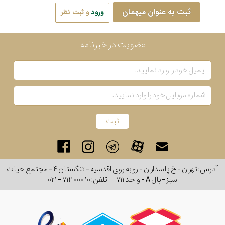
ثبت به عنوان میهمان
ورود
و ثبت نظر
عضویت در خبرنامه
آدرس: تهران - خ پاسداران - رو به روی اقدسیه - تنگستان ۴ - مجتمع حیات
سبز - بال A - واحد ۷۱۱
تلفن:
۰۲۱ - ۷۱۴ ۰۰۰ ۱۰