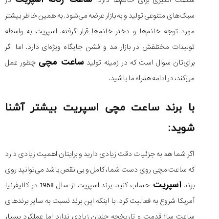
شگفت انگیزی برای خانم‌ها دارد.
در
سبک‌های متنوعی تولید و به بازار عرضه می‌شود. به همین خاطر بیشتر
مورد توجه خانم‌ها و دختر خانم‌ها قرار گرفته. اسپریت به واسطه
تولیدات مختلفش در بازار مد و فشن جایگاه ویژه‌ای دارد. اما اگر
مقایسه
ساعت مچی
ساعت
برای‌تان سوال است که در زمینه تولید
چطور عمل
کاسیو
می‌کند، در ادامه همراه ما باشید.
Pro
Trek
و
با برند ساعت مچی اسپریت بیشتر آشنا
تیسوت
...
شوید:
۱۴۰۵/۵/۱۳
شاهکار
اگر شما هم به جزئیات دقت زیادی دارید و برایتان اهمیت زیادی دارد
جدید
که ساعت مچی روی دست شما، کامل و بی نقص باشد می‌توانید روی
MB&F:
ساعت
اسپریت
برند
حساب کنید. برند اسپریت از سال 1968 در کالیفرنیا
مچی
آمریکا شروع به فعالیت کرد. با اینکه این برند نسبت به سایر برندهای
که
مرزها...
ساعت ساز قدمت و تاریخچه چندان زیادی ندارد اما عملکرد بسیار