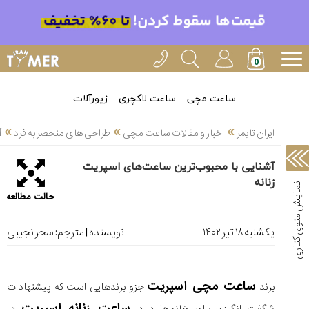
خدمات
ایران
تایمر(11)
آموزش
ساعت مچی
ساعت لاکچری
زیورآلات
تنظیم
»
»
»
ساعتها(2)
ایران تایمر
اخبار و مقالات ساعت مچی
طراحی های منحصر به فرد
آ
سرزمین
آشنایی با محبوب‌ترین ساعت‌های اسپریت
ساعت،
زنانه
سوئیس(136)
حالت مطالعه
آموزش
و
یکشنبه ۱۸ تير ۱۴۰۲
نویسنده | مترجم:
سحر نجیبی
دانستی
های
ساعت
ساعت مچی اسپریت
ها(127)
برند
جزو برند‌هایی است که پیشنهادات
ساعت زنانه اسپریت