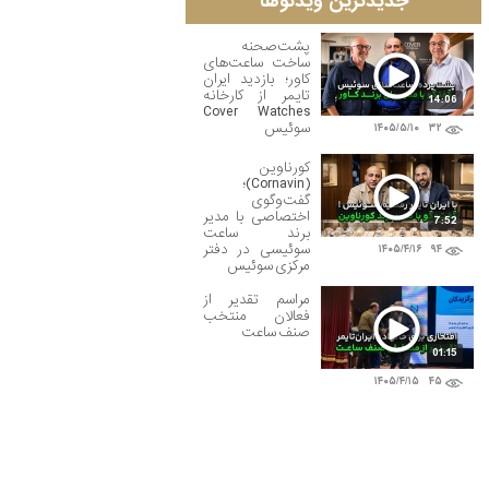
جدیدترین ویدئوها
پشت‌صحنه
ساخت ساعت‌های
کاور؛ بازدید ایران
تایمر از کارخانه
14:06
Cover Watches
سوئیس
۱۴۰۵/۵/۱۰
۳۲
کورناوین
(Cornavin)؛
گفت‌وگوی
اختصاصی با مدیر
7:52
برند ساعت
سوئیسی در دفتر
۱۴۰۵/۴/۱۶
۹۴
مرکزی سوئیس
مراسم تقدیر از
فعالان منتخب
صنف ساعت
01:15
۱۴۰۵/۴/۱۵
۴۵