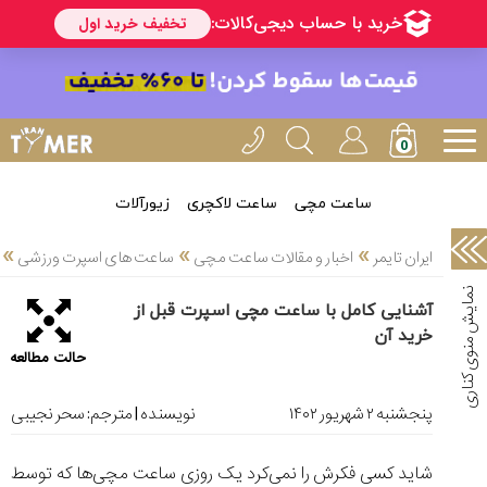
خدمات
ایران
تایمر(11)
آموزش
تنظیم
ساعتها(2)
ساعت مچی
ساعت لاکچری
زیورآلات
سرزمین
»
»
»
ایران تایمر
اخبار و مقالات ساعت مچی
ساعت های اسپرت ورزشی
ساعت،
سوئیس(136)
آشنایی کامل با ساعت مچی اسپرت قبل از
خرید آن
آموزش
حالت مطالعه
و
دانستی
های
پنجشنبه ۲ شهریور ۱۴۰۲
نویسنده | مترجم:
سحر نجیبی
ساعت
ها(127)
شاید کسی فکرش را نمی‌کرد یک روزی ساعت مچی‌ها که توسط