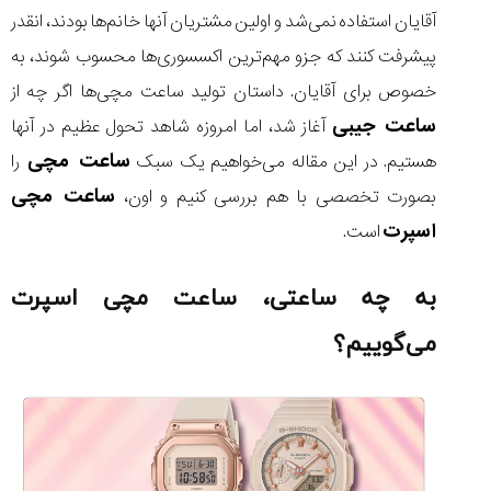
آقایان استفاده نمی‌شد و اولین مشتریان آنها خانم‌ها بودند، انقدر
پیشرفت کنند که جزو مهم‌ترین اکسسوری‌ها محسوب شوند، به
خصوص برای آقایان. داستان تولید ساعت مچی‌ها اگر چه از
مقایسه
ساعت جیبی
آغاز شد، اما امروزه شاهد تحول عظیم در آنها
ساعت
ساعت مچی
هستیم. در این مقاله می‌خواهیم یک سبک
را
کاسیو
Pro
ساعت مچی
بصورت تخصصی با هم بررسی کنیم و اون،
Trek
اسپرت
است.
و
تیسوت
...
به چه ساعتی، ساعت مچی اسپرت
۱۴۰۵/۵/۱۳
شاهکار
می‌گوییم؟
جدید
MB&F:
ساعت
مچی
که
مرزها...