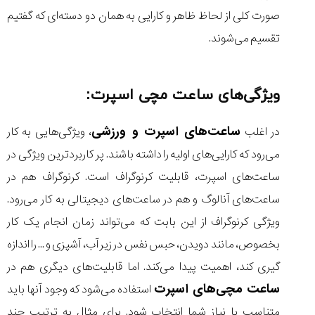
(Cornavin)؛
ساخت ساعت‌های
فعالان منتخب
گفت‌وگوی
صنف ساعت
کاور؛ بازدید ایران
صورت کلی از لحاظ ظاهر و کارایی به همان دو دسته‌ای که گفتیم
تایمر از کارخانه
اختصاصی با مدیر
14:06
01:15
7:52
Cover Watches
برند ساعت
تقسیم می‌شوند.
سوئیس
سوئیسی در دفتر
۳۰
۹۲
۴۴
مرکزی سوئیس
۱۴۰۵/۵/۱۰
۱۴۰۵/۴/۱۵
۱۴۰۵/۴/۱۶
ویژگی‌های ساعت مچی اسپرت:
ساعت‌های اسپرت و ورزشی
در اغلب
، ویژگی‌هایی به کار
می‌رود که کارایی‌های اولیه را داشته باشند. پر کاربرد‌ترین ویژگی در
ساعت‌های اسپرت، قابلیت کرنوگراف است. کرنوگراف هم در
ساعت‌های آنالوگ و هم در ساعت‌های دیجیتالی به کار می‌رود.
ویژگی کرنوگراف از این بابت که می‌تواند زمان انجام یک کار
بخصوص، مانند دویدن، حبس نفس در زیر آب، آشپزی و ... را اندازه
گیری کند، اهمیت پیدا می‌کند. اما قابلیت‌های دیگری هم در
ساعت مچی‌های اسپرت
استفاده می‌شود که وجود آنها باید
متناسب با نیاز شما انتخاب شود. برای مثال به ترتیب چند