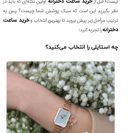
خرید ساعت دخترانه
شاهکار
نیست! قبل از
اولین نکته‌ای که باید در
جدید
نظر بگیرید این است که سبک پوشش شما چیست؟ پس به
MB&F:
خرید ساعت
ساعت
ترتیب مراحل زیر پیش بروید تا بهترین انتخاب و
مچی
دخترانه
را تجربه کنید:
که
مرزها...
۱۴۰۵/۵/۱۱
چه استایلی را انتخاب می‌کنید؟
از
طراحی
مینیمال
تا
امکانات
هوشمند؛...
۱۴۰۵/۵/۶
کورناوین
پشت‌صحنه
مراسم تقدیر از
(Cornavin)؛
ساخت ساعت‌های
فعالان منتخب
گفت‌وگوی
صنف ساعت
کاور؛ بازدید ایران