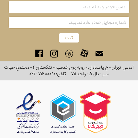
آدرس: تهران - خ پاسداران - رو به روی اقدسیه - تنگستان ۴ - مجتمع حیات
سبز - بال A - واحد ۷۱۱
تلفن:
۰۲۱ - ۷۱۴ ۰۰۰ ۱۰