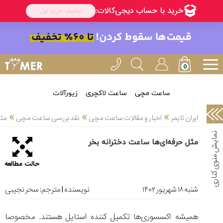
خدمات
ایران
تایمر(11)
آموزش
تنظیم
ساعتها(2)
ساعت مچی
ساعت لاکچری
زیورآلات
سرزمین
»
»
»
ایران تایمر
اخبار و مقالات ساعت مچی
نقد بررسی ساعت مچی
مثل
ساعت،
سوئیس(136)
مثل حرفه‌ای‌ها ساعت دخترانه بخر
آموزش
حالت مطالعه
و
دانستی
های
شنبه ۱۸ شهریور ۱۴۰۲
نویسنده | مترجم:
سحر نجیبی
ساعت
ها(127)
همیشه اکسسوری‌ها تکمیل کننده استایل هستند. مخصوصا