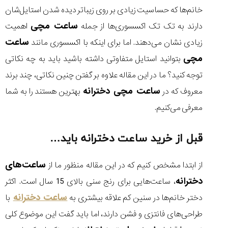
خانم‌ها که حساسیت زیادی بر روی زیباتر دیده شدن استایل‌شان
ساعت مچی
دارند به تک تک اکسسوری‌ها از جمله
اهمیت
ساعت
زیادی نشان می‌دهند. اما برای اینکه با اکسسوری مانند
مقایسه
مچی
بتوانید استایل متفاوتی داشته باشید باید به چه نکاتی
ساعت
توجه کنید؟ ما در این مقاله علاوه بر گفتن چنین نکاتی، چند برند
دیجیتال
گارمین
ساعت مچی دخترانه
معروف که در
بهترین هستند را به شما
Instinct...
۱۴۰۵/۵/۱۷
معرفی می‌کنیم.
مقایسه
ساعت
قبل از خرید ساعت دخترانه باید…
کاسیو
Pro
ساعت‌های
از ابتدا مشخص کنیم که در این مقاله منظور ما از
Trek
و
دخترانه
، ساعت‌هایی برای رنج سنی بالای 15 سال است. اکثر
تیسوت
ساعت دخترانه
دختر خانم‌ها در سنین کم علاقه بیشتری به
با
...
۱۴۰۵/۵/۱۳
طراحی‌های فانتزی و فشن دارند، اما باید گفت این موضوع کلی