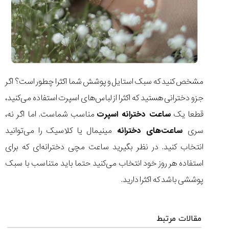
تایمر از کارخانه
اختصاصی با مدیر
14:06
01:15
7:52
Cover Watches
برند ساعت
سوئیس
سوئیسی در دفتر
۴۳
۵۰
مرکزی سوئیس
۱۰۷
۱۴۰۵/۵/۱۰
۱۴۰۵/۴/۱۵
۱۴۰۵/۴/۱۶
مشخص کنید که سبک استایل و پوشش شما اکثرا چطور است؟ اگر
جزو دخترانی هستید که اکثرا از لباس‌های اسپرت استفاده می‌کنید،
قطعا یک
ساعت دخترانه اسپرت
مناسب شماست. اما اگر نه،
سری
ساعت‌های دخترانه
مینیمال یا کلاسیک را می‌توانید
انتخاب کنید. در نظر بگیرید ساعت مچی دخترانه‌ای که برای
استفاده هر روز خود انتخاب می‌کنید حتما باید متناسب با سبک
پوششی باشد که اکثرا دارید.
مقالات مرتبط