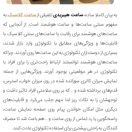
شاهکار
جدید
MB&F:
به بیان کاملا ساده،
ساعت هیبریدی
تلفیقی از
ساعت کلاسیک
به
ساعت
مفهوم سنتی ساعت‌ها و ساعت هوشمند است. از آنجایی که
مچی
که
ساعت‌های هوشمند برای رقابت با ساعت‌های سنتی کلاسیک با
مرزها...
قابلیت‌ها و ویژگی‌های مطابق با تکنولوژی وارد بازار شدند،
۱۴۰۵/۵/۱۱
بسیاری از دوستداران تکنولوژی به این ساعت‌ها روی آوردند. چرا که
از
طراحی
ساعت‌های هوشمند توانستند ارتباط راحت‌تری را برای افراد با
مینیمال
تکنولوژی در هر موقعیتی بوجود آورند. ویژگی‌هایی از جمله:
تا
امکانات
نمایش میزان کالری سوزانده شده در روز، میزان خواب، استرس،
هوشمند؛...
قدم‌های برداشته شده و … که بر روی سلامتی افراد تاثیر داشت و
۱۴۰۵/۵/۶
توجهشان را به نکات ریز اما مهم جلب می‌کرد. و قابلیت‌های
دیگری مثل امکان خواندن پیام روی صفحه نمایش ساعت،
پاسخگویی یا رد تماس از روی ساعت و … هم باعث شد تا مصرف
کورناوین
پشت‌صحنه
مراسم تقدیر از
(Cornavin)؛
ساخت ساعت‌های
فعالان منتخب
کنندگان به راحتی بیشتری برای استفاده تکنولوژی عادت کنند.
گفت‌وگوی
صنف ساعت
کاور؛ بازدید ایران