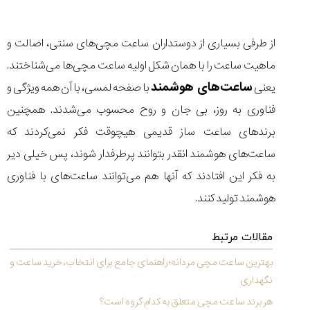
تایمر از کارخانه
اختصاصی با مدیر
14:06
01:15
7:52
Cover Watches
برند ساعت
سوئیس
سوئیسی در دفتر
۴۹
۴۱
مرکزی سوئیس
از طرفی بسیاری از دوستداران ساعت مچی‌های سنتی، اصالت و
۱۰۲
۱۴۰۵/۵/۱۰
۱۴۰۵/۴/۱۵
۱۴۰۵/۴/۱۶
ماهیت ساعت را با همان شکل اولیه ساعت مچی‌ها می‌شناختند.
ساعت‌های هوشمند
یعنی
با صفحه لمسی، با آن همه ویژگی و
فناوری به روز، بی جان و روح محسوب می‌شدند. همچنین
برندهای ساعت ساز قدیمی هیچوقت فکر نمی‌کردند که
ساعت‌های هوشمند انقدر بتوانند پرطرفدار شوند، پس خیلی دیر
به فکر این افتادند که آنها هم می‌توانند ساعت‌های با فناوری
هوشمند تولید کنند.
مقالات مرتبط
بهترین ساعت مچی مردانه؛ راهنمای جامع برای انتخاب، خرید ساعت و
نگهداری
هر برند ساعت مچی متعلق به کدام گروه است؟