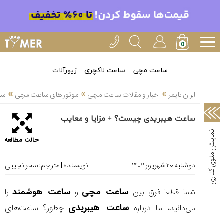
خدمات
ایران
تایمر(11)
آموزش
ساعت مچی
ساعت لاکچری
زیورآلات
تنظیم
»
»
»
ساعتها(2)
ایران تایمر
اخبار و مقالات ساعت مچی
موتور های ساعت مچی
سا
سرزمین
ساعت هیبریدی چیست؟ + مزایا و معایب
ساعت،
سوئیس(136)
حالت مطالعه
آموزش
و
دوشنبه ۲۰ شهریور ۱۴۰۲
نویسنده | مترجم:
سحر نجیبی
دانستی
های
ساعت مچی
ساعت هوشمند
شما قطعا فرق بین
و
را
ساعت
ها(127)
ساعت هیبریدی
می‌دانید، اما درباره
چطور؟ ساعت‌های