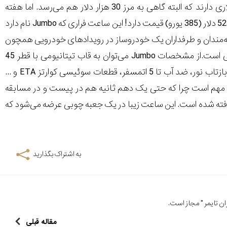
دنیای‌خودرو: معمولاً ساعت‌های مچی ساخت خودروسازان، حداقل قیمتی چند هزار دلاری دارند که البته گاهی به مرز 30 هزار دلار هم می‌رسد. اما هفته
گذشته، فراری ساعت مچی را معرفی کرد که با طراحی برجسته خود و تولید محدود، فقط 523 دلار (385 یورو) قیمت دارد! این ساعت فراری که Jumbo نام دارد
‌مندان و طرفداران یک خودروساز در رویدادهای خودرویی همچون
گردهمایی‌ها مورد استفاده قرار می‌گیرند و Jumbo نیز کاملاً مناسب چنین مناسبت‌هایی است.از مشخصات Jumbo می‌توان به قاب تیتانیومی با قطر 45
میلی‌متر، بند لاستیکی، دکمه‌های تنظیم تیتانیومی و آلومینیومی، صفحه کریستال ضد بازتاب نور، ضد آب تا 5 اتمسفر، قطعات سوئیسی کوارتز ETA و ...
 یکی از اولویت‌های مهم است چرا که حتی یک دهم ثانیه هم در پیست و در مسابقه
پرت و فراری اسکودریا الهام گرفته شده است. این ساعت زیبا در یک جعبه چوبی عرضه می‌شود که
به اشتراک بگذارید
ن تایمر
" مجاز است.
مقاله قبلی