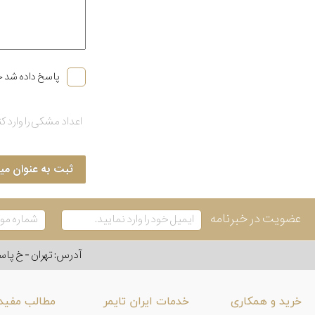
پاسخ داده شد خ
ثبت به عنوان می
عضویت در خبرنامه
آدرس: تهران - خ پاسداران - رو به ر
خرید و همکاری
خدمات ایران تایمر
مطالب مفید