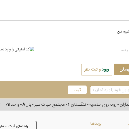
برم کن
همان
ورود
و ثبت نظر
وی اقدسیه - تنگستان ۴ - مجتمع حیات سبز - بال A - واحد ۷۱۱
ت
برندها
راهنمای ثبت سفا